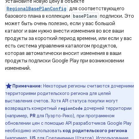
Установите новую цену в объекте
RegionalBasePlanConfig
для соответствующего
базового плана в коллекции
basePlans
подписки. Это
может быть очень полезно, если у вас большой
каталог и вам нужно внести изменения во все ваши
продукты за короткий период времени, или если у вас
есть система управления каталогом продуктов,
которая автоматически вносит изменения в ваши
продукты подписки Google Play при возникновении
изменений.
Примечание:
Некоторые регионы считаются дочерними
территориями родительского региона для целей
выставления счетов. Хотя API статуса покупки могут
возвращать конкретный
дочерней территории
regionCode
(например,
PR
для Пуэрто-Рико), при программном
обновлении цен с помощью API разработчиков Google Play
необходимо использовать
код родительского региона
(например,
US
для Соединенных Штатов). Использование