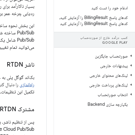
ادغام خود را تست کنید
ردیابی چرخه عمر بر
کدهای پاسخ Billing
Result را آزمایش کنید،
کدهای پاسخ Billing
Result را آزمایش کنید
کسب درآمد خارج از صورت‌حساب
GOOGLE PLAY
می‌توانید تمام تغیی
صورتحساب جایگزین
ناشر RTDN
پیشنهادات خارجی
لینک‌های محتوای خارجی
بک‌اند گوگل پلی به عنوان ناشر RTDNها عمل می‌کند. برای راه‌اندازی RTDN برای ب
راه‌اندازی
لینک‌های پرداخت خارجی
تکمیل این تنظیمات، باید ب
انتخاب صورتحساب
یکپارچه سازی Backend
مشترک RTDN
Google Cloud Pub/Sub بسازید. عملکرد اصلی کلاینت RTDN شما شا