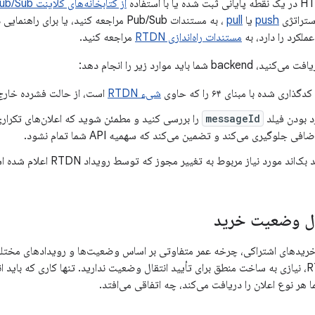
از کتابخانه‌های کلاینت Cloud Pub/Sub است
استراتژی
push
یا
pull
، به مستندات Pub/Sub مراجعه کنید، یا برا
ملکرد را دارد، به
مستندات راه‌اندازی RTDN
مراجعه کنید.
ما باید موارد زیر را انجام دهد:
کدگذاری شده با مبنای ۶۴ را که حاوی
شیء RTDN
است، از حالت فشرده خارج 
 بودن فیلد
messageId
را بررسی کنید و مطمئن شوید که اعلان‌های تکراری 
ی جلوگیری می‌کند و تضمین می‌کند که سهمیه API شما تمام نشود.
ند مورد نیاز مربوط به تغییر مجوز که توسط رویداد RTDN اعلام شده است را فعال کنید.
ال وضعیت خرید
ریدهای اشتراکی، چرخه عمر متفاوتی بر اساس وضعیت‌ها و رویدادهای مختلفی که
دارند. به لطف RTDN، نیازی به ساخت منطق برای تأیید انتقال وضعیت ندارید. تنها کاری که