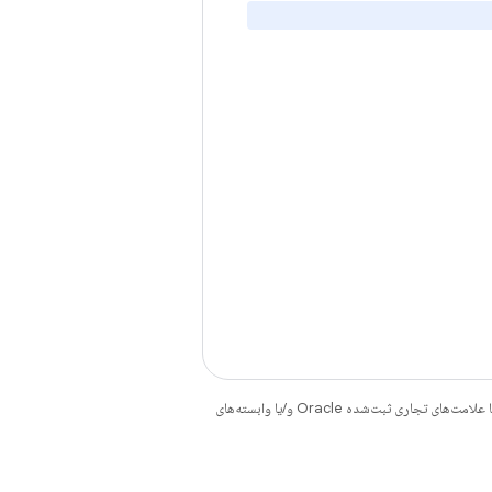
هستند. جاوا و OpenJDK علامت‌های تجاری یا علامت‌های تجاری ثبت‌شده Oracle و/یا وابسته‌های