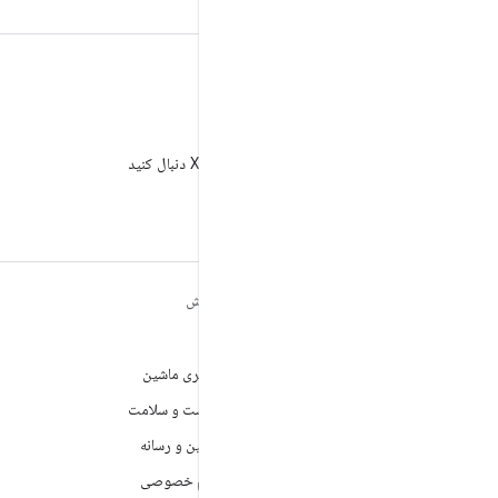
X
AndroidDev@ را در X دنبال کنید
مطالب بیشتر درباره
کاوش
ANDROID
بازی
Android
یادگیری ماشین
Android برای سازمان‌ها
بهداشت و سلامت
امنیت
دوربین و رسانه
منبع آزاد
حریم خصوصی