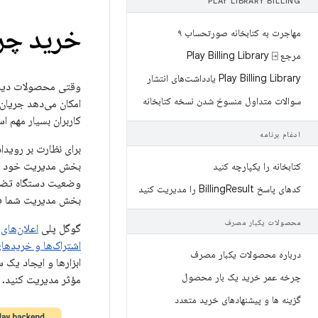
PLAY LIBRARY BILLING
خرید چرخه
مهاجرت به کتابخانه صورتحساب ۹
مرجع Play Billing Library ⍈
Play Billing Library یادداشت‌های انتشار
وقتی محصولات دیجیتا
سوالات متداول منسوخ شدن نسخه کتابخانه
امکان می‌دهد جریان‌
کاربران بسیار مهم ا
ادغام برنامه
برای نظارت بر روید
بخش مدیریت خود برا
کتابخانه را یکپارچه کنید
وضعیت دستگاه تضمین 
کدهای پاسخ Billing
Result را مدیریت کنید
بخش مدیریت شما فر
محصولات یکبار مصرف
گوگل پلی
اعلان‌های ت
اشتراک‌ها و خریدهای 
درباره محصولات یکبار مصرف
ابزارها و ایجاد یک
چرخه عمر خرید یک بار محصول
مؤثر مدیریت کنید.
گزینه ها و پیشنهادهای خرید متعدد