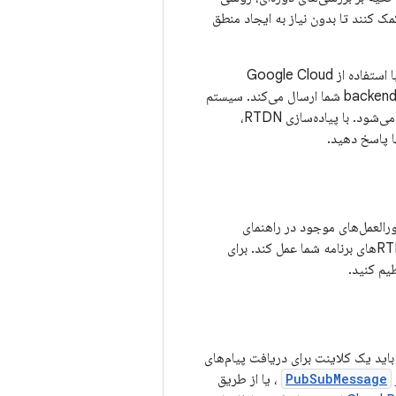
 خطا و تأخیر است. RTDNها می‌توانند به شما کمک کنند تا بدون نیاز به ایجاد منطق
این بخش نحوه ساخت کلاینت برای RTDNها را مورد بحث قرار می‌دهد. RTDN قابلیتی است که با استفاده از Google Cloud
Pub/Sub ساخته شده است و هنگامی که وضعیت مجوز کاربر تغییر می‌کند، یک اعلان فوری برای backend شما ارسال می‌کند. سیستم
Pub/Sub شامل یک ناشر است که اعلان‌ها را ارسال می‌کند و یک کلاینت که در آن اعلان‌ها مشترک می‌شود. با پیاده‌سازی RTDN،
ا پاسخ دهید.
را دنبال کنید. این مراحل به سیستم پرداخت گوگل پلی اجازه می‌دهد تا به عنوان ناشر RTDNهای برنامه شما عمل کند. برای
 آماده کنید. برای انجام این کار، باید یک کلاینت برای دریافت پیام‌های
PubSubMessage
، یا از طریق