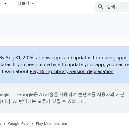
더보기
y Aug 31, 2026, all new apps and updates to existing apps m
 later. If you need more time to update your app, you can r
. Learn about
Play Billing Library version deprecation
.
Google은 AI 기술을 사용하여 콘텐츠를 사용자의 기본
니다. AI 번역에는 오류가 있을 수 있습니다.
s
Google Play
Play Monetization