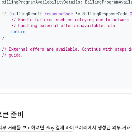
billingProgramAvailabilityDetails
:
BillingProgramAvail
if
(
billingResult
.
responseCode
!=
BillingResponseCode
.
// Handle failures such as retrying due to network 
// handling external offers unavailable, etc.
return
}
// External offers are available. Continue with steps i
// guide.
토큰 준비
y에 외부 거래를 보고하려면 Play 결제 라이브러리에서 생성된 외부 거