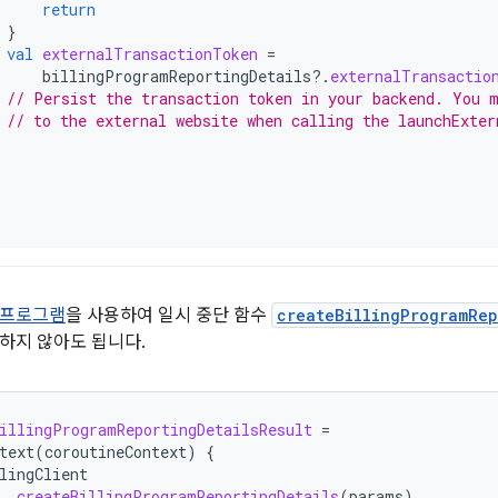
return
}
val
externalTransactionToken
=
billingProgramReportingDetails
?.
externalTransactio
// Persist the transaction token in your backend. You 
// to the external website when calling the launchExter
장 프로그램
을 사용하여 일시 중단 함수
createBillingProgramRep
하지 않아도 됩니다.
illingProgramReportingDetailsResult
=
text
(
coroutineContext
)
{
lingClient
.
createBillingProgramReportingDetails
(
params
)