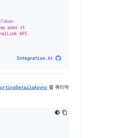
nToken
may pass it
nalLink API.
Integration
.
kt
ortingDetailsAsync
를 쿼리하