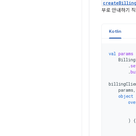
createBillin
부로 안내하기 직
Kotlin
val
params
Billing
.
se
.
bu
billingClie
params
,
object
ove
)
{