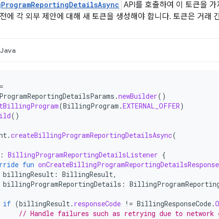
gProgramReportingDetailsAsync
API를 호출하여 이 토큰을 가
전에 각 외부 제안에 대해 새 토큰을 생성해야 합니다. 토큰은 거래 
Java
=
ProgramReportingDetailsParams
.
newBuilder
()
tBillingProgram
(
BillingProgram
.
EXTERNAL_OFFER
)
ild
()
nt
.
createBillingProgramReportingDetailsAsync
(
:
BillingProgramReportingDetailsListener
{
rride
fun
onCreateBillingProgramReportingDetailsResponse
billingResult
:
BillingResult
,
billingProgramReportingDetails
:
BillingProgramReportin
if
(
billingResult
.
responseCode
!=
BillingResponseCode
.
// Handle failures such as retrying due to network 