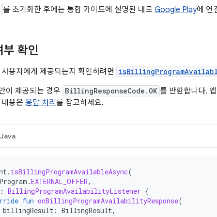
t
를 초기화한 후에는 통합 가이드에 설명된 대로
Google Play
에 연
여부 확인
재 사용자에게 제공되는지 확인하려면
isBillingProgramAvailab
 제안이 제공되는 경우
BillingResponseCode.OK
를 반환합니다. 
한 내용은
응답 처리
를 참고하세요.
Java
nt
.
isBillingProgramAvailableAsync
(
Program
.
EXTERNAL_OFFER
,
:
BillingProgramAvailabilityListener
{
rride
fun
onBillingProgramAvailabilityResponse
(
billingResult
:
BillingResult
,