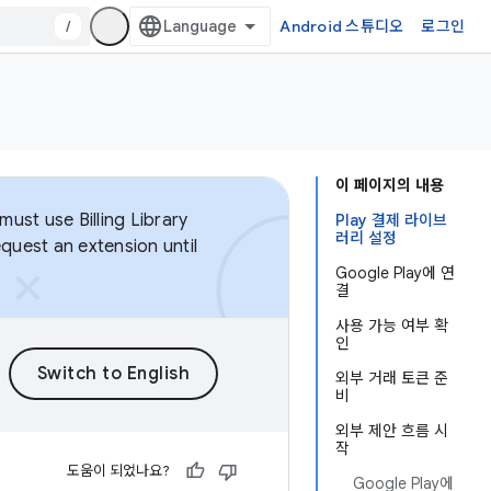
/
Android 스튜디오
로그인
이 페이지의 내용
ust use Billing Library
Play 결제 라이브
러리 설정
equest an extension until
Google Play에 연
결
사용 가능 여부 확
인
외부 거래 토큰 준
비
외부 제안 흐름 시
작
도움이 되었나요?
Google Play에