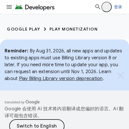
登录
GOOGLE PLAY
PLAY MONETIZATION
Reminder:
By Aug 31, 2026, all new apps and updates
to existing apps must use Billing Library version 8 or
later. If you need more time to update your app, you
can request an extension until Nov 1, 2026. Learn
about
Play Billing Library version deprecation
.
Google 会使用 AI 技术将内容翻译成您偏好的语言。AI 翻
译可能包含错误。