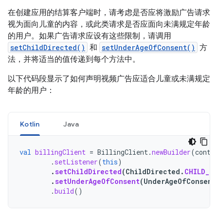
在创建应用的结算客户端时，请考虑是否应将激励广告请求
视为面向儿童的内容，或此类请求是否应面向未满规定年龄
的用户。如果广告请求应设有这些限制，请调用
setChildDirected()
和
setUnderAgeOfConsent()
方
法，并将适当的值传递到每个方法中。
以下代码段显示了如何声明视频广告应适合儿童或未满规定
年龄的用户：
Kotlin
Java
val
billingClient
=
BillingClient
.
newBuilder
(
conte
.
setListener
(
this
)
.
setChildDirected
(
ChildDirected
.
CHILD_D
.
setUnderAgeOfConsent
(
UnderAgeOfConsent
.
build
()