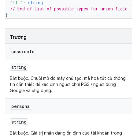
"ttl"
: 
string
// End of list of possible types for union field 
ex
}
Trường
session
Id
string
Bắt buộc. Chuỗi mờ do máy chủ tạo, mã hoá tất cả thông
tin cần thiết để xác định người chơi PGS / người dùng
Google và ứng dụng.
persona
string
Bắt buộc. Giá trị nhận dạng ổn định của tài khoản trong