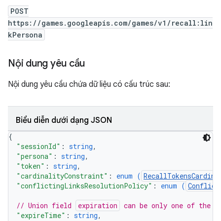
POST
https://games.googleapis.com/games/v1/recall:lin
kPersona
Nội dung yêu cầu
Nội dung yêu cầu chứa dữ liệu có cấu trúc sau:
Biểu diễn dưới dạng JSON
{
"sessionId"
: 
string
,
"persona"
: 
string
,
"token"
: 
string
,
"cardinalityConstraint"
: 
enum (
RecallTokensCardina
"conflictingLinksResolutionPolicy"
: 
enum (
Conflict
// Union field 
expiration
 can be only one of the f
"expireTime"
: 
string
,