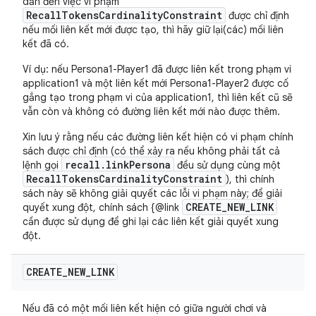
dẫn đến việc vi phạm
RecallTokensCardinalityConstraint
được chỉ định
nếu mối liên kết mới được tạo, thì hãy giữ lại(các) mối liên
kết đã có.
Ví dụ: nếu Persona1-Player1 đã được liên kết trong phạm vi
application1 và một liên kết mới Persona1-Player2 được cố
gắng tạo trong phạm vi của application1, thì liên kết cũ sẽ
vẫn còn và không có đường liên kết mới nào được thêm.
Xin lưu ý rằng nếu các đường liên kết hiện có vi phạm chính
sách được chỉ định (có thể xảy ra nếu không phải tất cả
recall.linkPersona
lệnh gọi
đều sử dụng cùng một
RecallTokensCardinalityConstraint
), thì chính
sách này sẽ không giải quyết các lỗi vi phạm này; để giải
CREATE_NEW_LINK
quyết xung đột, chính sách {@link
cần được sử dụng để ghi lại các liên kết giải quyết xung
đột.
CREATE
_
NEW
_
LINK
Nếu đã có một mối liên kết hiện có giữa người chơi và