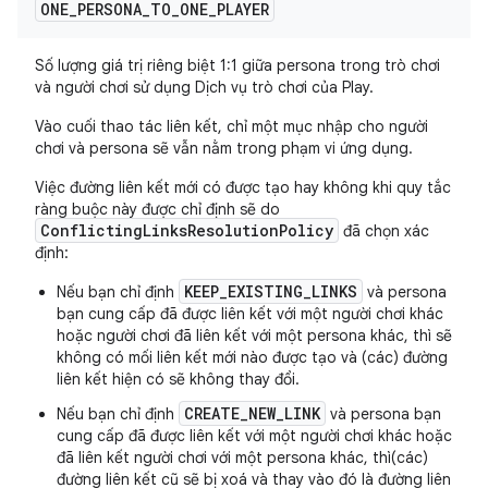
ONE
_
PERSONA
_
TO
_
ONE
_
PLAYER
Số lượng giá trị riêng biệt 1:1 giữa persona trong trò chơi
và người chơi sử dụng Dịch vụ trò chơi của Play.
Vào cuối thao tác liên kết, chỉ một mục nhập cho người
chơi và persona sẽ vẫn nằm trong phạm vi ứng dụng.
Việc đường liên kết mới có được tạo hay không khi quy tắc
ràng buộc này được chỉ định sẽ do
ConflictingLinksResolutionPolicy
đã chọn xác
định:
KEEP_EXISTING_LINKS
Nếu bạn chỉ định
và persona
bạn cung cấp đã được liên kết với một người chơi khác
hoặc người chơi đã liên kết với một persona khác, thì sẽ
không có mối liên kết mới nào được tạo và (các) đường
liên kết hiện có sẽ không thay đổi.
CREATE_NEW_LINK
Nếu bạn chỉ định
và persona bạn
cung cấp đã được liên kết với một người chơi khác hoặc
đã liên kết người chơi với một persona khác, thì(các)
đường liên kết cũ sẽ bị xoá và thay vào đó là đường liên