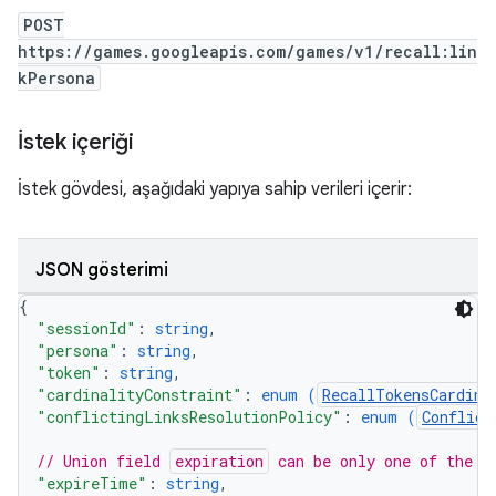
POST
https://games.googleapis.com/games/v1/recall:lin
kPersona
İstek içeriği
İstek gövdesi, aşağıdaki yapıya sahip verileri içerir:
JSON gösterimi
{
"sessionId"
: 
string
,
"persona"
: 
string
,
"token"
: 
string
,
"cardinalityConstraint"
: 
enum (
RecallTokensCardina
"conflictingLinksResolutionPolicy"
: 
enum (
Conflict
// Union field 
expiration
 can be only one of the f
"expireTime"
: 
string
,