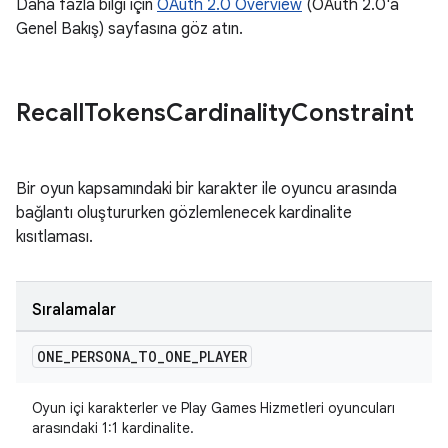
Daha fazla bilgi için
OAuth 2.0 Overview
(OAuth 2.0'a
Genel Bakış) sayfasına göz atın.
Recall
Tokens
Cardinality
Constraint
Bir oyun kapsamındaki bir karakter ile oyuncu arasında
bağlantı oluştururken gözlemlenecek kardinalite
kısıtlaması.
Sıralamalar
ONE
_
PERSONA
_
TO
_
ONE
_
PLAYER
Oyun içi karakterler ve Play Games Hizmetleri oyuncuları
arasındaki 1:1 kardinalite.