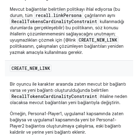
Mevcut bağlantılar belirtilen politikayı ihlal ediyorsa (bu
recall.linkPersona
durum, tüm
çağrılarının aynı
RecallTokensCardinalityConstraint
kullanmadığı
durumlarda gerçekleşebilir) bu politikanın, söz konusu
ihlallerin çözümlenmemesini sağlayacağını unutmayın;
CREATE_NEW_LINK
uyuşmazlıkları çözmek için {@link
politikasının, çakışmaları çözümleyen bağlantıları yeniden
yazmak amacıyla kullanılması gerekir.
CREATE
_
NEW
_
LINK
Bir oyuncu ile karakter arasında zaten mevcut bir bağlantı
varsa ve yeni bağlantı oluşturulduğunda belirtilen
RecallTokensCardinalityConstraint
ihlaline neden
olacaksa mevcut bağlantıları yeni bağlantıyla değiştirin.
Örneğin, Persona1-Player1, uygulama1 kapsamında zaten
bağlıysa ve uygulama1 kapsamında yeni bir Persona1-
Player2 bağlantısı oluşturulmaya çalışılırsa, eski bağlantı
kaldırılır ve yerine yeni bağlantı eklenir.