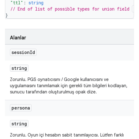
"ttl"
: 
string
// End of list of possible types for union field 
ex
}
Alanlar
session
Id
string
Zorunlu. PGS oynatıcısını / Google kullanıcısını ve
uygulamasını tanımlamak için gerekli tüm bilgileri kodlayan,
sunucu tarafından oluşturulmuş opak dize.
persona
string
Zorunlu. Oyun içi hesabın sabit tanımlayıcısı. Lütfen farklı