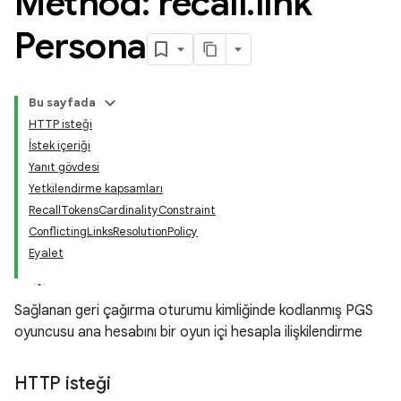
Method: recall
.
link
Persona
Bu sayfada
HTTP isteği
İstek içeriği
Yanıt gövdesi
Yetkilendirme kapsamları
RecallTokensCardinalityConstraint
ConflictingLinksResolutionPolicy
Eyalet
Sağlanan geri çağırma oturumu kimliğinde kodlanmış PGS
oyuncusu ana hesabını bir oyun içi hesapla ilişkilendirme
HTTP isteği