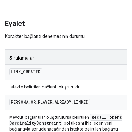
Eyalet
Karakter bağlantı denemesinin durumu.
Sıralamalar
LINK
_
CREATED
İstekte belirtilen bağlantı oluşturuldu.
PERSONA
_
OR
_
PLAYER
_
ALREADY
_
LINKED
Recall
Tokens
Mevcut bağlantılar oluşturulursa belirtilen
Cardinality
Constraint
politikasını ihlal eden yeni
bağlantıyla sonuçlanacağından istekte belirtilen bağlantı