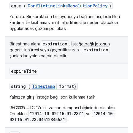
enum (
ConflictingLinksResolutionPolicy
)
Zorunlu. Bir karakterin bir oyuncuya bağlanması, belirtilen
kardinalite kısıtlamasının ihlal edilmesine neden olacaksa
uygulanacak çözüm politikası.
expiration
Birleştirme alanı
. İsteğe bağlı jetonun
expiration
geçerlilik süresi veya geçerlilik süresi.
şunlardan yalnızca biri olabilir:
expire
Time
string (
Timestamp
format)
Yalnızca giriş. İsteğe bağlı son kullanma tarihi.
RFC3339 UTC "Zulu" zaman damgası biçiminde olmalıdır.
"2014-10-02T15:01:23Z"
"2014-10-
Örnekler:
ve
02T15:01:23.045123456Z"
.