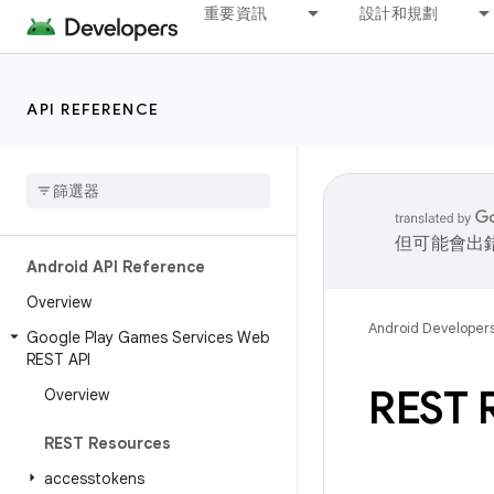
重要資訊
設計和規劃
API REFERENCE
但可能會出
Android API Reference
Overview
Android Developer
Google Play Games Services Web
REST API
REST 
Overview
REST Resources
accesstokens