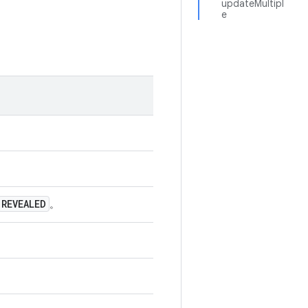
updateMultipl
e
REVEALED
。