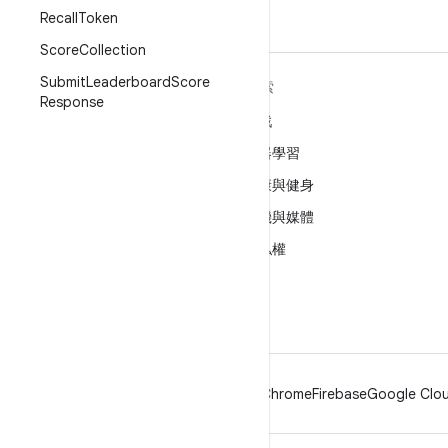
Recall
Token
Score
Collection
Submit
Leaderboard
Score
深入瞭解 ANDROID
探索
Response
Android
遊戲
企業專用 Android
機器學習
安全性
健康與健身
原始碼
相機與媒體
新聞
隱私權
網誌
5G
Podcast
Android
Chrome
Firebase
Google Clou