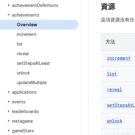
資源
achievement
Definitions
achievements
這項資源沒有任
Overview
increment
方法
list
reveal
increment
set
Steps
At
Least
unlock
list
update
Multiple
reveal
applications
events
set
Steps
At
L
leaderboards
unlock
metagame
game
Stats