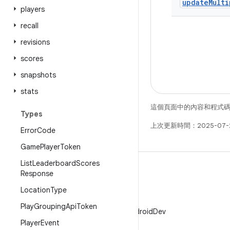
update
Multi
players
recall
revisions
scores
snapshots
stats
這個頁面中的內容和程式
Types
上次更新時間：2025-07-
Error
Code
Game
Player
Token
List
Leaderboard
Scores
Response
Location
Type
X
Play
Grouping
Api
Token
在 X 中追蹤 @AndroidDev
Player
Event