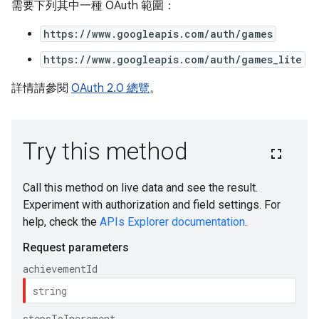
需要下列其中一種 OAuth 範圍：
https://www.googleapis.com/auth/games
https://www.googleapis.com/auth/games_lite
詳情請參閱
OAuth 2.0 總覽
。