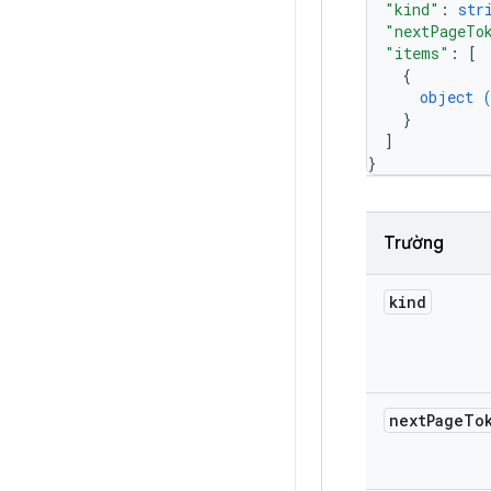
"kind"
: 
str
"nextPageTo
"items"
: 
[
{
object 
}
]
}
Trường
kind
next
Page
To