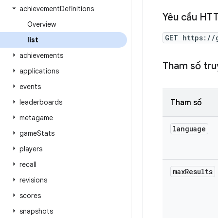
achievement
Definitions
Yêu cầu HT
Overview
GET https://
list
achievements
Tham số tru
applications
events
leaderboards
Tham số
metagame
language
game
Stats
players
recall
max
Results
revisions
scores
snapshots