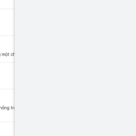
 một chuỗi.
thống trả về là hình ảnh mặc