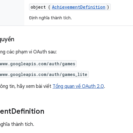
object (
AchievementDefinition
)
Định nghĩa thành tích.
quyền
ong các phạm vi OAuth sau:
/www.googleapis.com/auth/games
/www.googleapis.com/auth/games_lite
ông tin, hãy xem bài viết
Tổng quan về OAuth 2.0
.
ent
Definition
nghĩa thành tích.