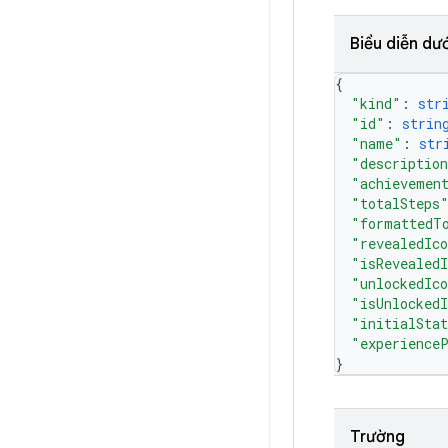
Biểu diễn dư
{
"kind"
: 
str
"id"
: 
strin
"name"
: 
str
"descriptio
"achievemen
"totalSteps
"formattedT
"revealedIc
"isRevealedI
"unlockedIc
"isUnlockedI
"initialSta
"experience
}
Trường