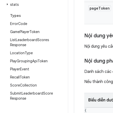
stats
page
Token
Types
Error
Code
Game
Player
Token
Nội dung yê
List
Leaderboard
Scores
Response
Nội dung yêu cầ
Location
Type
Nội dung ph
Play
Grouping
Api
Token
Player
Event
Danh sách các đ
Recall
Token
Nếu thành công,
Score
Collection
Submit
Leaderboard
Score
Response
Biểu diễn dư
{