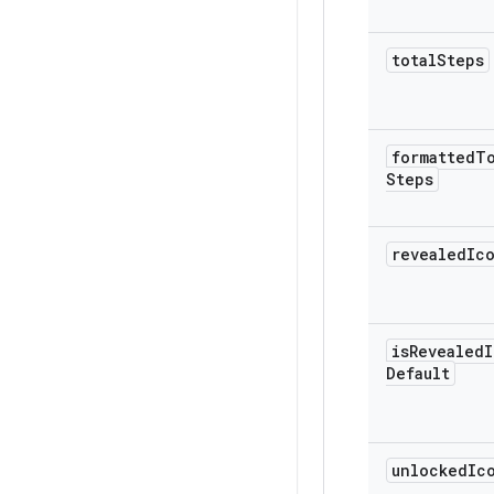
total
Steps
formatted
T
Steps
revealed
Ic
is
Revealed
I
Default
unlocked
Ic