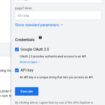
AchievementTyp
e
InitialAchieveme
ntState
Dùng thử!
ơng thức này trả về.
ng phản hồi, dùng để phân trang.
h tích thực tế được trả về có