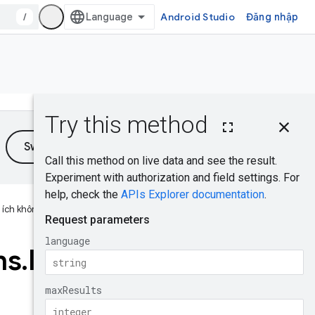
/
Android Studio
Đăng nhập
Trên trang này
Yêu cầu HTTP
Tham số truy
vấn
Nội dung yêu
cầu
 ích không cho bạn không?
Nội dung phản
hồi
ns
.
list
Phạm vi uỷ
quyền
AchievementDefi
nition