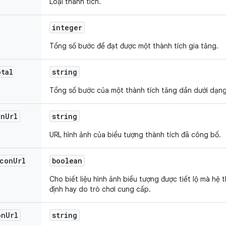
Loại thành tích.
integer
Tổng số bước để đạt được một thành tích gia tăng.
otal
string
Tổng số bước của một thành tích tăng dần dưới dạng
on
Url
string
URL hình ảnh của biểu tượng thành tích đã công bố.
con
Url
boolean
Cho biết liệu hình ảnh biểu tượng được tiết lộ mà hệ 
định hay do trò chơi cung cấp.
on
Url
string