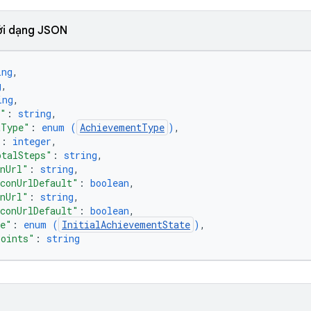
ới dạng JSON
ing
,
g
,
ing
,
n"
: 
string
,
tType"
: 
enum (
AchievementType
)
,
"
: 
integer
,
otalSteps"
: 
string
,
onUrl"
: 
string
,
conUrlDefault"
: 
boolean
,
onUrl"
: 
string
,
conUrlDefault"
: 
boolean
,
te"
: 
enum (
InitialAchievementState
)
,
Points"
: 
string