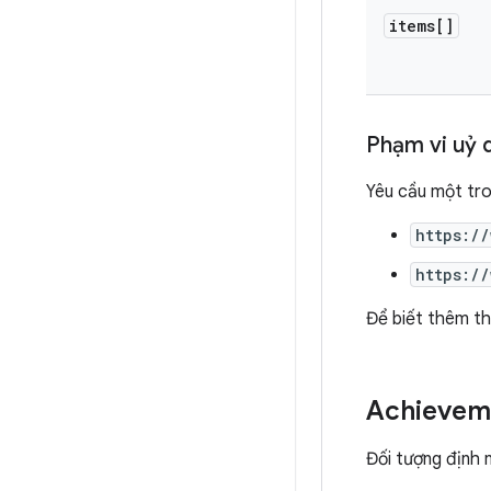
items[]
Phạm vi uỷ 
Yêu cầu một tr
https:/
https:/
Để biết thêm th
Achievem
Đối tượng định 