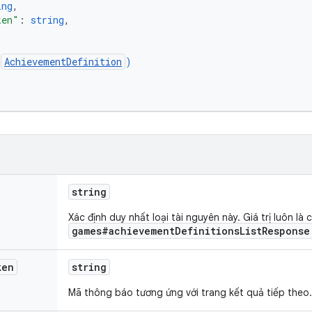
ing
,
ken"
: 
string
,
(
AchievementDefinition
)
string
Xác định duy nhất loại tài nguyên này. Giá trị luôn là 
games#achievementDefinitionsListResponse
ken
string
Mã thông báo tương ứng với trang kết quả tiếp theo.