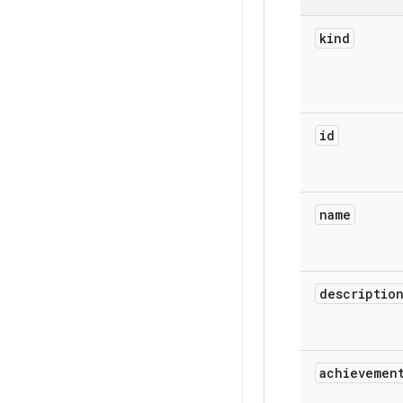
kind
id
name
descriptio
achievemen