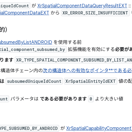
niqueIdCount
が
XrSpatialComponentDataQueryResultEXT
::
tialComponentDataEXT
から
XR_ERROR_SIZE_INSUFFICIENT
的）
SubsumedByListANDROID
を使用する前
tial_component_subsumed_by
拡張機能を有効にする
必要が
ります
XR_TYPE_SPATIAL_COMPONENT_SUBSUMED_BY_LIST_A
構造体チェーン内の
次の構造体への有効なポインタ**である必
は
subsumedUniqueIdCount
XrSpatialEntityIdEXT
値の配
unt
パラメータは
である必要があります
0
より大きい値
YPE_SUBSUMED_BY_ANDROID
が
XrSpatialCapabilityComponen