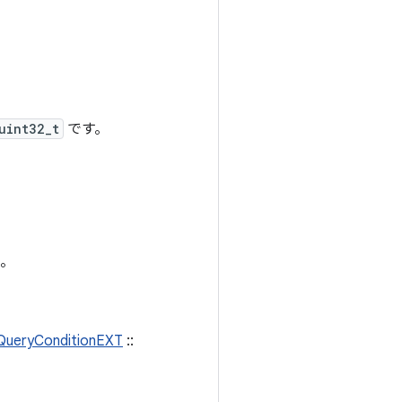
uint32_t
です。
。
QueryConditionEXT
::