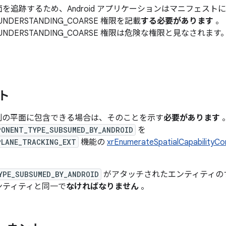
追跡するため、Android アプリケーションはマニフェストに
ENE_UNDERSTANDING_COARSE 権限を記載
する必要があります
。
SCENE_UNDERSTANDING_COARSE 権限は危険な権限と見なされます
ト
を別の平面に包含できる場合は、そのことを示す
必要があります
PONENT_TYPE_SUBSUMED_BY_ANDROID
を
PLANE_TRACKING_EXT
機能の
xrEnumerateSpatialCapability
YPE_SUBSUMED_BY_ANDROID
がアタッチされたエンティティの
ンティティと同一で
なければなりません
。