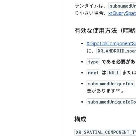
ランタイムは、
subsumedU
り小さい場合、
xrQuerySpa
有効な使用方法（暗黙
XrSpatialComponent
に、
XR_ANDROID_spa
type
である必要があ
next
は
NULL
または
subsumedUniqueIds
要があります** 。
subsumedUniqueIdCo
構成
XR_SPATIAL_COMPONENT_T