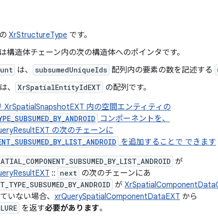
体の
XrStructureType
です。
は構造体チェーン内の次の構造体へのポインタです。
unt
は、
subsumedUniqueIds
配列内の要素の数を記述する
は、
XrSpatialEntityIdEXT
の配列です。
リ
XrSpatialSnapshotEXT 内の空間エンティティの
YPE_SUBSUMED_BY_ANDROID
コンポーネントを、
taQueryResultEXT の次のチェーンに
ENT_SUBSUMED_BY_LIST_ANDROID
を追加することで
できます
PATIAL_COMPONENT_SUBSUMED_BY_LIST_ANDROID
が
ueryResultEXT
::
next
の次のチェーンにあ
T_TYPE_SUBSUMED_BY_ANDROID
が
XrSpatialComponentData
ていない場合、
xrQuerySpatialComponentDataEXT
から
ILURE
を返す
必要があります
。