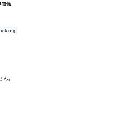
存関係
acking
ません。