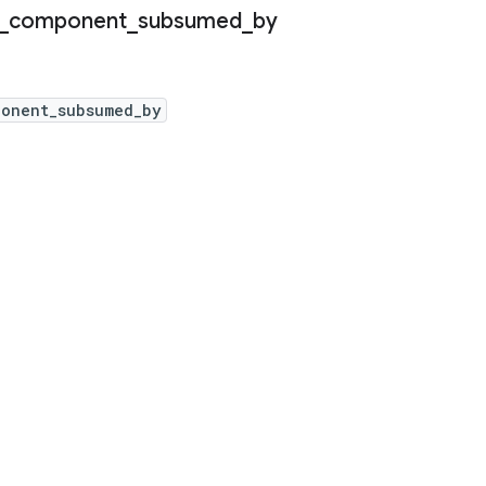
_
component
_
subsumed
_
by
ponent_subsumed_by