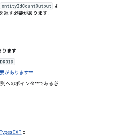
entityIdCountOutput
よ
を返す
必要があります
。
あります
NDROID
要があります**
列へのポインタ**である必
tTypesEXT
::