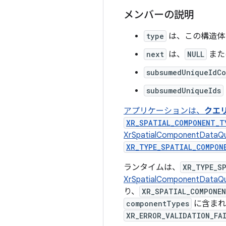
メンバーの説明
type
は、この構造
next
は、
NULL
また
subsumedUniqueIdCo
subsumedUniqueIds
アプリケーションは、
クエ
XR_SPATIAL_COMPONENT_T
XrSpatialComponentDa
XR_TYPE_SPATIAL_COMPON
ランタイムは、
XR_TYPE_S
XrSpatialComponentDataQ
り、
XR_SPATIAL_COMPONEN
componentTypes
に含まれ
XR_ERROR_VALIDATION_FA