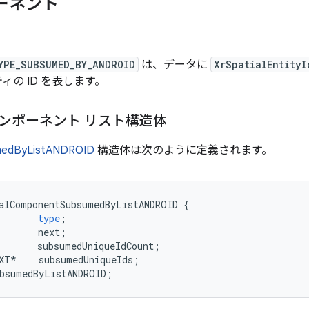
ーネント
タ
YPE_SUBSUMED_BY_ANDROID
は、データに
XrSpatialEntityI
の ID を表します。
ンポーネント リスト構造体
medByListANDROID
構造体は次のように定義されます。
alComponentSubsumedByListANDROID
{
type
;
next
;
subsumedUniqueIdCount
;
XT
*
subsumedUniqueIds
;
ubsumedByListANDROID
;