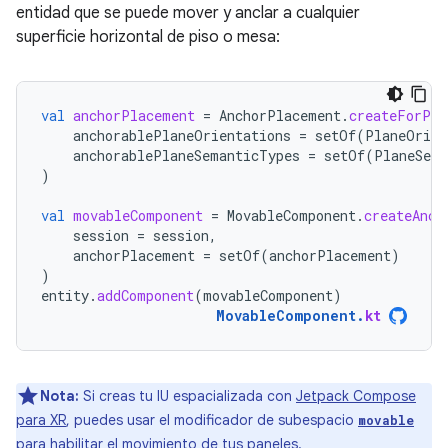
entidad que se puede mover y anclar a cualquier
superficie horizontal de piso o mesa:
val
anchorPlacement
=
AnchorPlacement
.
createForPla
anchorablePlaneOrientations
=
setOf
(
PlaneOrien
anchorablePlaneSemanticTypes
=
setOf
(
PlaneSema
)
val
movableComponent
=
MovableComponent
.
createAnch
session
=
session
,
anchorPlacement
=
setOf
(
anchorPlacement
)
)
entity
.
addComponent
(
movableComponent
)
MovableComponent
.
kt
Nota:
Si creas tu IU espacializada con
Jetpack Compose
para XR
, puedes usar el modificador de subespacio
movable
para habilitar el movimiento de tus paneles.