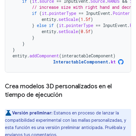
if
(
it
.
source
==
InputEvent
.
Source
.
HANDS
 && 
it
// increase size with right hand and decre
if
(
it
.
pointerType
==
InputEvent
.
Pointer
.
R
entity
.
setScale
(
1.5f
)
}
else
if
(
it
.
pointerType
==
InputEvent
.
Po
entity
.
setScale
(
0.5f
)
}
}
}
entity
.
addComponent
(
interactableComponent
)
InteractableComponent
.
kt
Crea modelos 3D personalizados en el
tiempo de ejecución
Versión preliminar:
Estamos en proceso de lanzar la
compatibilidad experimental con las mallas personalizadas, y
esta función es una versión preliminar anticipada. Pruébala y
envíanos tus comentarios
.