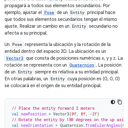
propagará a todos sus elementos secundarios. Por
ejemplo, ajustar el
Pose
de un
Entity
principal hace
que todos sus elementos secundarios tengan el mismo
ajuste. Realizar un cambio en un
Entity
secundario no
afecta a su principal.
Un
Pose
representa la ubicación y la rotación de la
entidad dentro del espacio 3D. La ubicación es un
Vector3
que consta de posiciones numéricas x, y y z. La
rotación se representa con un
Quaternion
. La posición
de un
Entity
siempre es relativa a su entidad principal.
En otras palabras, un
Entity
cuya posición es (0, 0, 0)
se colocará en el origen de su entidad principal.
// Place the entity forward 2 meters
val
newPosition
=
Vector3
(
0f
,
0f
,
-
2f
)
// Rotate the entity by 180 degrees on the up axis
val
newOrientation
=
Quaternion
.
fromEulerAngles
(
0f