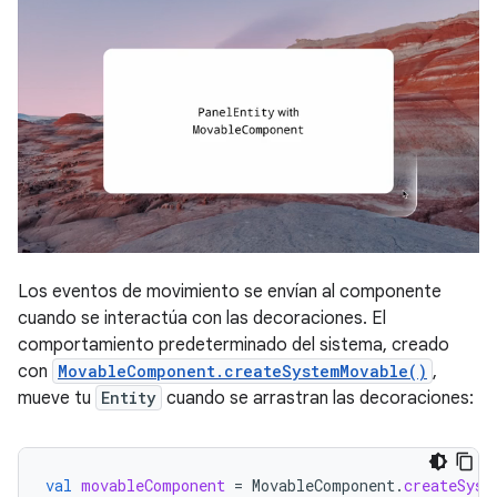
Los eventos de movimiento se envían al componente
cuando se interactúa con las decoraciones. El
comportamiento predeterminado del sistema, creado
con
MovableComponent.createSystemMovable()
,
mueve tu
Entity
cuando se arrastran las decoraciones:
val
movableComponent
=
MovableComponent
.
createSyst