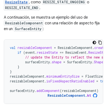
ResizeState
, como
RESIZE_STATE_ONGOING
o
RESIZE_STATE_END
.
A continuación, se muestra un ejemplo del uso de
ResizableComponent
con una relación de aspecto fija
en un
SurfaceEntity
:
val
resizableComponent
=
ResizableComponent
.
create
if
(
event
.
resizeState
==
ResizeEvent
.
ResizeSta
// update the Entity to reflect the new si
surfaceEntity
.
shape
=
SurfaceEntity
.
Shape
.
}
}
resizableComponent
.
minimumEntitySize
=
FloatSize3d
resizableComponent
.
isFixedAspectRatioEnabled
=
tru
surfaceEntity
.
addComponent
(
resizableComponent
)
ResizableComponent
.
kt