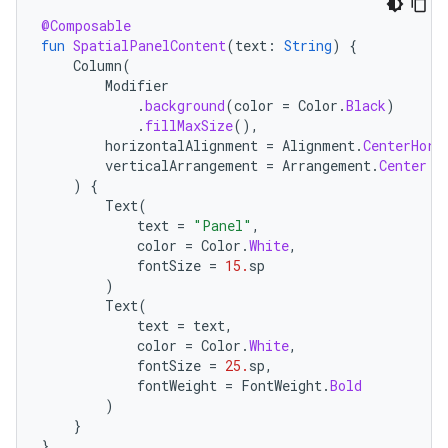
@Composable
fun
SpatialPanelContent
(
text
:
String
)
{
Column
(
Modifier
.
background
(
color
=
Color
.
Black
)
.
fillMaxSize
(),
horizontalAlignment
=
Alignment
.
CenterHori
verticalArrangement
=
Arrangement
.
Center
)
{
Text
(
text
=
"Panel"
,
color
=
Color
.
White
,
fontSize
=
15.
sp
)
Text
(
text
=
text
,
color
=
Color
.
White
,
fontSize
=
25.
sp
,
fontWeight
=
FontWeight
.
Bold
)
}
}