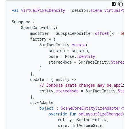
val
virtualPixelDensity
=
session
.
scene
.
virtualPix
Subspace
{
SceneCoreEntity
(
modifier
=
SubspaceModifier
.
offset
(
x
=
50.
factory
=
{
SurfaceEntity
.
create
(
session
=
session
,
pose
=
Pose
.
Identity
,
stereoMode
=
SurfaceEntity
.
StereoM
)
},
update
=
{
entity
-
// Compose state changes may be applie
entity
.
stereoMode
=
SurfaceEntity
.
Ster
},
sizeAdapter
=
object
:
SceneCoreEntitySizeAdapter<Su
override
fun
onLayoutSizeChanged
(
entity
:
SurfaceEntity
,
size
:
IntVolumeSize