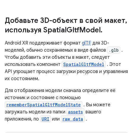
Добавьте 3D-объект в свой макет,
используя SpatialGltfModel.
Android XR поддерживает формат
glTF
для 3D-
моделей, обычно сохраняемых в виде файлов
.glb
.
Чтобы добавить эти объекты в макет, следует
использовать компонент
SpatialGltfModel
. Этот
API упрощает процесс загрузки ресурсов и управления
их состоянием.
Для отображения модели сначала определите её
источник и состояние с помощью
rememberSpatialGltfModelState
. Вы можете
загружать модели из папки
assets
вашего
приложения, по
URI
или
raw data
.