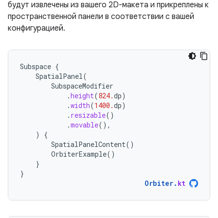
будут извлечены из вашего 2D-макета и прикреплены к
пространственной панели в соответствии с вашей
конфигурацией.
Subspace
{
SpatialPanel
(
SubspaceModifier
.
height
(
824.
dp
)
.
width
(
1400.
dp
)
.
resizable
()
.
movable
(),
)
{
SpatialPanelContent
()
OrbiterExample
()
}
}
Orbiter
.
kt