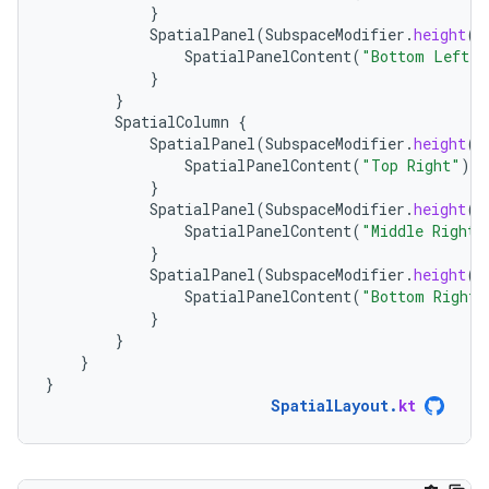
}
SpatialPanel
(
SubspaceModifier
.
height
(
2
SpatialPanelContent
(
"Bottom Left"
)
}
}
SpatialColumn
{
SpatialPanel
(
SubspaceModifier
.
height
(
2
SpatialPanelContent
(
"Top Right"
)
}
SpatialPanel
(
SubspaceModifier
.
height
(
2
SpatialPanelContent
(
"Middle Right"
}
SpatialPanel
(
SubspaceModifier
.
height
(
2
SpatialPanelContent
(
"Bottom Right"
}
}
}
}
SpatialLayout
.
kt