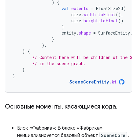
)
{
val
extents
=
FloatSize2d
(
size
.
width
.
toFloat
(),
size
.
height
.
toFloat
()
)
entity
.
shape
=
SurfaceEntity
.
S
}
},
)
{
// Content here will be children of the Sc
// in the scene graph.
}
}
SceneCoreEntity
.
kt
Основные моменты, касающиеся кода.
Блок «Фабрика»: В блоке «Фабрика»
инициализируется базовый объект
SceneCore
.