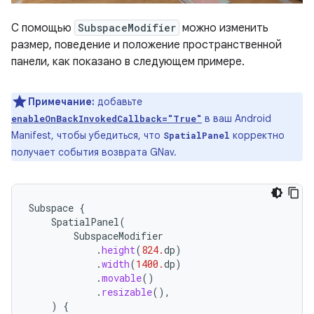
С помощью
SubspaceModifier
можно изменить
размер, поведение и положение пространственной
панели, как показано в следующем примере.
Примечание:
добавьте
в ваш Android
enableOnBackInvokedCallback="True"
Manifest, чтобы убедиться, что
корректно
SpatialPanel
получает события возврата GNav.
Subspace
{
SpatialPanel
(
SubspaceModifier
.
height
(
824.
dp
)
.
width
(
1400.
dp
)
.
movable
()
.
resizable
(),
)
{