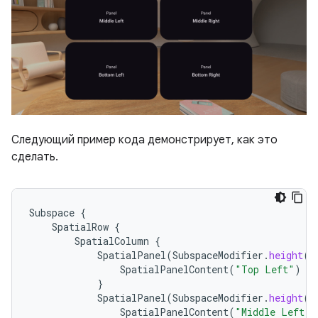
Следующий пример кода демонстрирует, как это
сделать.
Subspace
{
SpatialRow
{
SpatialColumn
{
SpatialPanel
(
SubspaceModifier
.
height
(
2
SpatialPanelContent
(
"Top Left"
)
}
SpatialPanel
(
SubspaceModifier
.
height
(
2
SpatialPanelContent
(
"Middle Left"
)