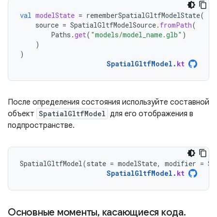
val
modelState
=
rememberSpatialGltfModelState
(
source
=
SpatialGltfModelSource
.
fromPath
(
Paths
.
get
(
"models/model_name.glb"
)
)
)
SpatialGltfModel
.
kt
После определения состояния используйте составной
объект
SpatialGltfModel
для его отображения в
подпространстве.
SpatialGltfModel
(
state
=
modelState
,
modifier
=
Su
SpatialGltfModel
.
kt
Основные моменты, касающиеся кода.