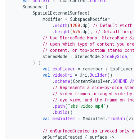
val
context
=
LocalContext
.
current
Subspace
{
SpatialExternalSurface
(
modifier
=
SubspaceModifier
.
width
(
1200.
dp
)
// Default width i
.
height
(
676.
dp
),
// Default height
// Use StereoMode.Mono, StereoMode.Sid
// upon which type of content you are 
// content, or top-bottom stereo conte
stereoMode
=
StereoMode
.
SideBySide
,
)
{
val
exoPlayer
=
remember
{
ExoPlayer
.
B
val
videoUri
=
Uri
.
Builder
()
.
scheme
(
ContentResolver
.
SCHEME_AND
// Represents a side-by-side stere
// video frames arranged side-by-s
// eye view, and the frame on the 
.
path
(
"sbs_video.mp4"
)
.
build
()
val
mediaItem
=
MediaItem
.
fromUri
(
vide
// onSurfaceCreated is invoked only on
onSurfaceCreated
{
surface
-