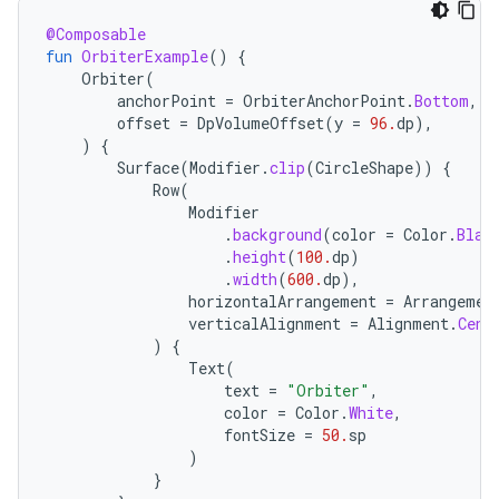
@Composable
fun
OrbiterExample
()
{
Orbiter
(
anchorPoint
=
OrbiterAnchorPoint
.
Bottom
,
offset
=
DpVolumeOffset
(
y
=
96.
dp
),
)
{
Surface
(
Modifier
.
clip
(
CircleShape
))
{
Row
(
Modifier
.
background
(
color
=
Color
.
Blac
.
height
(
100.
dp
)
.
width
(
600.
dp
),
horizontalArrangement
=
Arrangemen
verticalAlignment
=
Alignment
.
Cent
)
{
Text
(
text
=
"Orbiter"
,
color
=
Color
.
White
,
fontSize
=
50.
sp
)
}