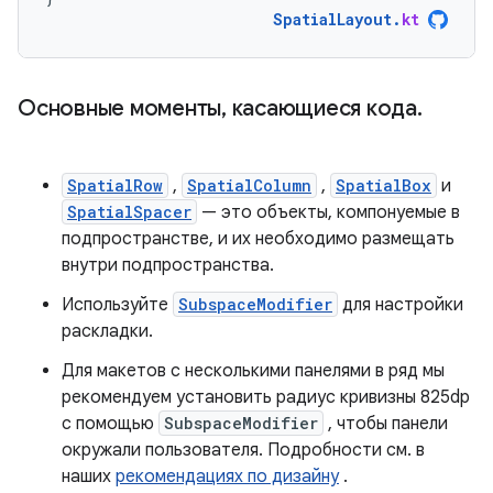
SpatialLayout
.
kt
Основные моменты, касающиеся кода.
SpatialRow
,
SpatialColumn
,
SpatialBox
и
SpatialSpacer
— это объекты, компонуемые в
подпространстве, и их необходимо размещать
внутри подпространства.
Используйте
SubspaceModifier
для настройки
раскладки.
Для макетов с несколькими панелями в ряд мы
рекомендуем установить радиус кривизны 825dp
с помощью
SubspaceModifier
, чтобы панели
окружали пользователя. Подробности см. в
наших
рекомендациях по дизайну
.