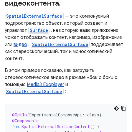
видеоконтента.
SpatialExternalSurface
— это компонуемый
подпространство объект, который создает и
управляет
Surface
, на которую ваше приложение
может отображать контент, например, изображение
или
видео
.
SpatialExternalSurface
поддерживает
как стереоскопический, так и моноскопический
контент.
В этом примере показано, как загрузить
стереоскопическое видео в режиме «бок о бок» с
помощью
Media3 Exoplayer
и
SpatialExternalSurface
:
@OptIn
(
ExperimentalComposeApi
::
class
)
@Composable
fun
SpatialExternalSurfaceContent
()
{