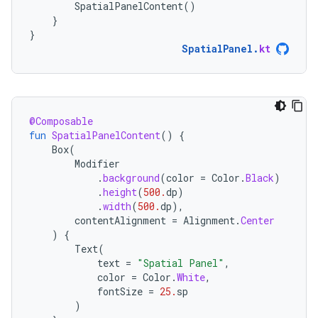
SpatialPanelContent
()
}
}
SpatialPanel
.
kt
@Composable
fun
SpatialPanelContent
()
{
Box
(
Modifier
.
background
(
color
=
Color
.
Black
)
.
height
(
500.
dp
)
.
width
(
500.
dp
),
contentAlignment
=
Alignment
.
Center
)
{
Text
(
text
=
"Spatial Panel"
,
color
=
Color
.
White
,
fontSize
=
25.
sp
)