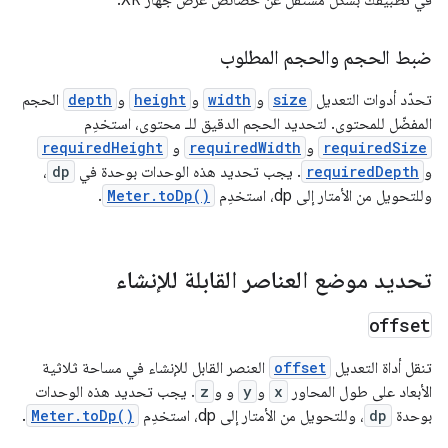
في تطبيقك بشكل مستقل عن خصائص عرض جهاز XR.
ضبط الحجم والحجم المطلوب
تحدّد أدوات التعديل
size
و
width
و
height
و
depth
الحجم
المفضّل للمحتوى. لتحديد الحجم الدقيق للـ محتوى، استخدِم
requiredSize
و
requiredWidth
و
requiredHeight
و
requiredDepth
. يجب تحديد هذه الوحدات بوحدة في
dp
،
وللتحويل من الأمتار إلى dp، استخدِم
Meter.toDp()
.
تحديد موضع العناصر القابلة للإنشاء
offset
تنقل أداة التعديل
offset
العنصر القابل للإنشاء في مساحة ثلاثية
الأبعاد على طول المحاور
x
و
y
و و
z
. يجب تحديد هذه الوحدات
بوحدة
dp
، وللتحويل من الأمتار إلى dp، استخدِم
Meter.toDp()
.