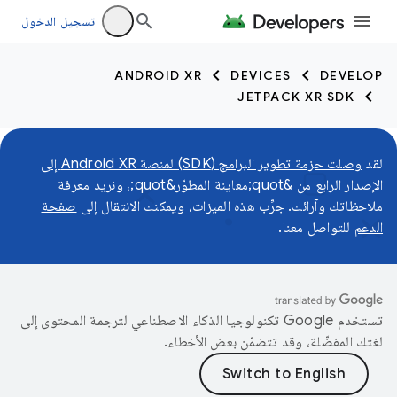
تسجيل الدخول
ANDROID XR
DEVICES
DEVELOP
JETPACK XR SDK
لقد
وصلت حزمة تطوير البرامج (SDK) لمنصة Android XR إلى
الإصدار الرابع من &quot;معاينة المطوّر&quot;
، ونريد معرفة
ملاحظاتك وآرائك. جرِّب هذه الميزات، ويمكنك الانتقال إلى
صفحة
الدعم
للتواصل معنا.
تستخدم Google تكنولوجيا الذكاء الاصطناعي لترجمة المحتوى إلى
لغتك المفضّلة، وقد تتضمّن بعض الأخطاء.