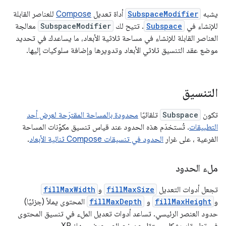
يشبه
SubspaceModifier
أداة تعديل
Compose
للعناصر القابلة
للإنشاء في
Subspace
. تتيح لك
SubspaceModifier
معالجة
العناصر القابلة للإنشاء في مساحة ثلاثية الأبعاد، ما يساعدك في تحديد
موضع عقد التنسيق ثلاثي الأبعاد وتدويرها وإضافة سلوكيات إليها.
التنسيق
تكون
Subspace
تلقائيًا
محدودة بالمساحة المقترَحة لعرض أحد
التطبيقات
. تُستخدَم هذه الحدود عند قياس تنسيق مكوّنات المساحة
الفرعية ، على غرار
الحدود في تنسيقات Compose ثنائية الأبعاد
.
ملء الحدود
تجعل أدوات التعديل
fillMaxSize
و
fillMaxWidth
و
fillMaxHeight
و
fillMaxDepth
المحتوى يملأ (جزئيًا)
حدود العنصر الرئيسي. تساعد أدوات تعديل الملء في تنسيق المحتوى