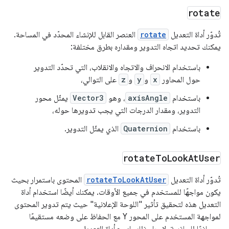
rotate
تُدوّر أداة التعديل
rotate
العنصر القابل للإنشاء المحدّد في المساحة.
يمكنك تحديد اتجاه التدوير ومقداره بطرق مختلفة:
باستخدام الانحراف والاتجاه والانقلاب، التي تحدّد التدوير
حول المحاور
x
و
y
و
z
على التوالي،
باستخدام
axisAngle
، وهو
Vector3
يمثّل محور
التدوير، ومقدار الدرجات التي يجب تدويرها حوله،
باستخدام
Quaternion
الذي يمثّل التدوير.
rotate
To
Look
At
User
تُدوّر أداة التعديل
rotateToLookAtUser
المحتوى باستمرار بحيث
يكون مواجهًا للمستخدم في جميع الأوقات. يمكنك أيضًا استخدام أداة
التعديل هذه لتحقيق تأثير "اللوحة الإعلانية" حيث يتم تدوير المحتوى
لمواجهة المستخدم على المحور Y مع الحفاظ على وضعه مستقيمًا