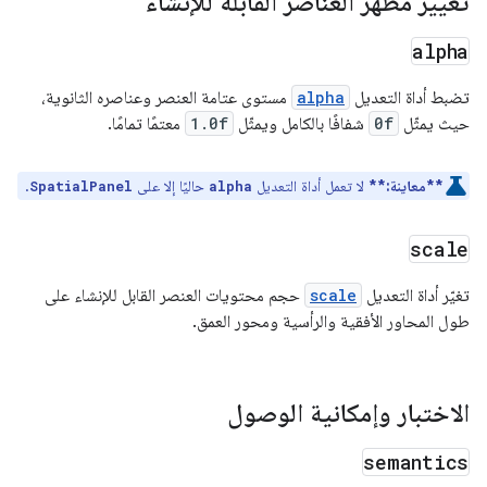
تغيير مظهر العناصر القابلة للإنشاء
alpha
تضبط أداة التعديل
alpha
مستوى عتامة العنصر وعناصره الثانوية،
حيث يمثّل
0f
شفافًا بالكامل ويمثّل
1.0f
معتمًا تمامًا.
**معاينة:**
لا تعمل أداة التعديل
حاليًا إلا على
.
SpatialPanel
alpha
scale
تغيّر أداة التعديل
scale
حجم محتويات العنصر القابل للإنشاء على
طول المحاور الأفقية والرأسية ومحور العمق.
الاختبار وإمكانية الوصول
semantics