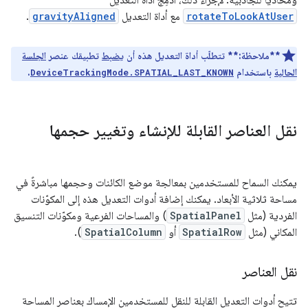
ومحاذيًا للجاذبية. لإجراء ذلك، ادمِج أداة التعديل
rotateToLookAtUser
مع أداة التعديل
gravityAligned
.
**ملاحظة:**
تتطلّب أداة التعديل هذه أن
يضبط
تطبيقك عنصر
الجلسة
الحالية
باستخدام
.
DeviceTrackingMode.SPATIAL_LAST_KNOWN
نقل العناصر القابلة للإنشاء وتغيير حجمها
يمكنك السماح للمستخدمين بمعالجة موضع الكائنات وحجمها مباشرةً في
مساحة ثلاثية الأبعاد. يمكنك إضافة أدوات التعديل هذه إلى المكوّنات
الفردية (مثل
SpatialPanel
) والمساحات الفرعية ومكوّنات التنسيق
المكاني (مثل
SpatialRow
أو
SpatialColumn
).
نقل العناصر
تتيح أدوات التعديل القابلة للنقل للمستخدمين الإمساك بعناصر المساحة