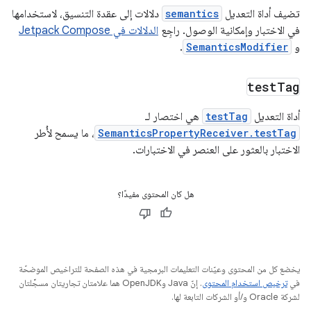
تضيف أداة التعديل
semantics
دلالات إلى عقدة التنسيق، لاستخدامها
في الاختبار وإمكانية الوصول. راجِع
الدلالات في Jetpack Compose
و
SemanticsModifier
.
test
Tag
أداة التعديل
testTag
هي اختصار لـ
SemanticsPropertyReceiver.testTag
، ما يسمح لأُطر
الاختبار بالعثور على العنصر في الاختبارات.
هل كان المحتوى مفيدًا؟
يخضع كل من المحتوى وعيّنات التعليمات البرمجية في هذه الصفحة للتراخيص الموضحّة
في
ترخيص استخدام المحتوى
. إنّ Java وOpenJDK هما علامتان تجاريتان مسجَّلتان
لشركة Oracle و/أو الشركات التابعة لها.