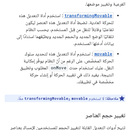
الفرعية وتغيير موضعها.
transformingMovable
: استخدِم أداة التعديل هذه
للحركة العادية. تضبط أداة التعديل هذه العنصر ليكون
تفاعليًا وقابلاً للنقل من قِبل المستخدم. يحسب النظام
تلقائيًا الوضع الجديد والحجم الجديد ويطبّقهما استنادًا إلى
بيانات أدخلها المستخدم.
movable
: استخدِم أداة التعديل هذه لتحديد سلوك
الحركة المخصّص. على الرغم من أنّ النظام يوفّر إمكانية
النقل، عليك استخدام حدث
onMove
المطلوب وتطبيق
النتيجة. يفيد ذلك في تقييد الحركة أو إنشاء حركة
مخصّصة في تطبيقك.
ملاحظة:
لا تستخدِم
و
معًا.
transformingMovable
movable
تغيير حجم العناصر
تتيح أدوات التعديل القابلة لتغيير الحجم للمستخدمين الإمساك بعناصر