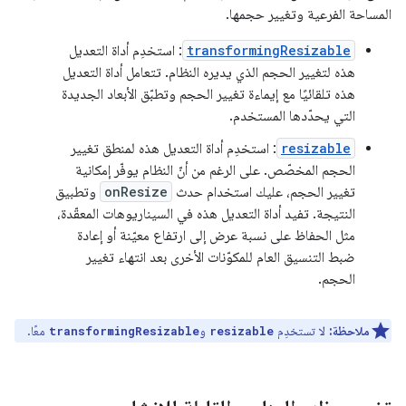
المساحة الفرعية وتغيير حجمها.
transformingResizable
: استخدِم أداة التعديل
هذه لتغيير الحجم الذي يديره النظام. تتعامل أداة التعديل
هذه تلقائيًا مع إيماءة تغيير الحجم وتطبّق الأبعاد الجديدة
التي يحدّدها المستخدم.
resizable
: استخدِم أداة التعديل هذه لمنطق تغيير
الحجم المخصّص. على الرغم من أنّ النظام يوفّر إمكانية
تغيير الحجم، عليك استخدام حدث
onResize
وتطبيق
النتيجة. تفيد أداة التعديل هذه في السيناريوهات المعقّدة،
مثل الحفاظ على نسبة عرض إلى ارتفاع معيّنة أو إعادة
ضبط التنسيق العام للمكوّنات الأخرى بعد انتهاء تغيير
الحجم.
ملاحظة:
لا تستخدِم
و
معًا.
transformingResizable
resizable