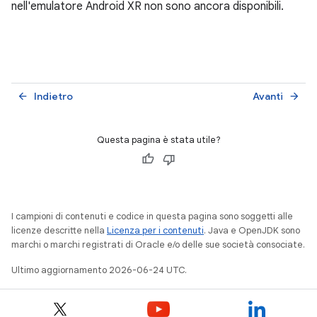
nell'emulatore Android XR non sono ancora disponibili.
Indietro
Avanti
arrow_back
arrow_forward
Questa pagina è stata utile?
I campioni di contenuti e codice in questa pagina sono soggetti alle
licenze descritte nella
Licenza per i contenuti
. Java e OpenJDK sono
marchi o marchi registrati di Oracle e/o delle sue società consociate.
Ultimo aggiornamento 2026-06-24 UTC.