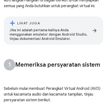
Ikuti langkah-langkah di bagian berikut untuk menyiapkan
semua yang Anda butuhkan untuk perangkat virtual ini.
LIHAT JUGA
arrow_forward
Jika ini adalah pertama kalinya Anda
menggunakan emulator dengan Android Studio,
tinjau dokumentasi Android Emulator.
Memeriksa persyaratan sistem
Sebelum mulai membuat Perangkat Virtual Android (AVD)
untuk kacamata audio dan kacamata tampilan, tinjau
persyaratan sistem berikut.