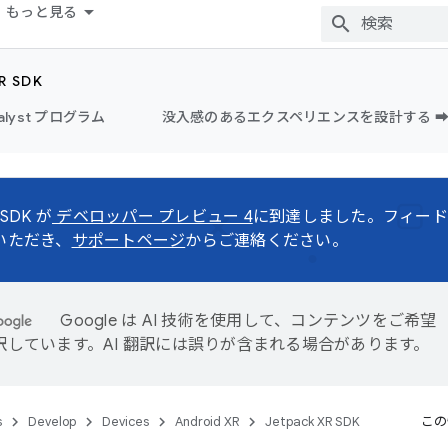
もっと見る
R SDK
alyst プログラム
没入感のあるエクスペリエンスを設計する ➡
 SDK が
デベロッパー プレビュー 4
に到達しました。フィード
いただき、
サポートページ
からご連絡ください。
Google は AI 技術を使用して、コンテンツをご希望
訳しています。AI 翻訳には誤りが含まれる場合があります。
s
Develop
Devices
Android XR
Jetpack XR SDK
この