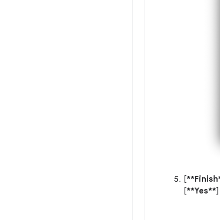
[
**Finish
[
**Yes**