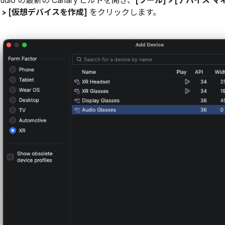
 Studio の最新の Canary ビルドを開き、
[ツール] > [デバイス 
> [仮想デバイスを作成]
をクリックします。