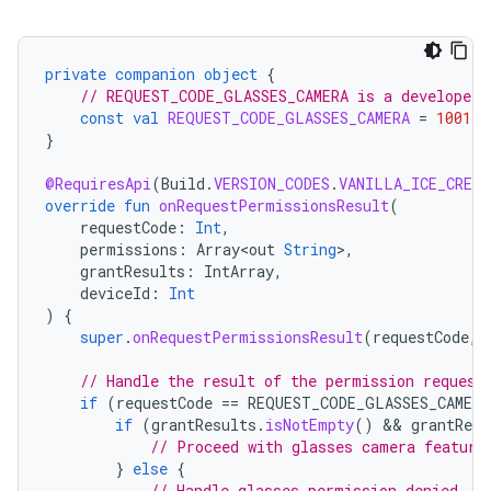
private
companion
object
{
// REQUEST_CODE_GLASSES_CAMERA is a developer-
const
val
REQUEST_CODE_GLASSES_CAMERA
=
1001
}
@RequiresApi
(
Build
.
VERSION_CODES
.
VANILLA_ICE_CREAM
override
fun
onRequestPermissionsResult
(
requestCode
:
Int
,
permissions
:
Array<out
String
>
,
grantResults
:
IntArray
,
deviceId
:
Int
)
{
super
.
onRequestPermissionsResult
(
requestCode
,
// Handle the result of the permission request
if
(
requestCode
==
REQUEST_CODE_GLASSES_CAMERA
if
(
grantResults
.
isNotEmpty
()
 && 
grantResu
// Proceed with glasses camera feature
}
else
{
// Handle glasses permission denied