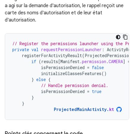
a agi sur la demande d'autorisation, le rappel reçoit une
carte des noms d'autorisation et de leur état
d'autorisation.
// Register the permissions launcher using the Pro
private
val
requestPermissionLauncher
:
ActivityRes
registerForActivityResult
(
ProjectedPermissions
if
(
results
[
Manifest
.
permission
.
CAMERA
]
==
isPermissionDenied
=
false
initializeGlassesFeatures
()
}
else
{
// Handle permission denial.
isPermissionDenied
=
true
}
}
ProjectedMainActivity
.
kt
Points clés concernant le code