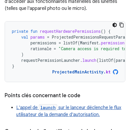
d'accéder aux fonctionnalités matérielles des lunettes
(telles que l'appareil photo ou le micro).
private
fun
requestHardwarePermissions
()
{
val
params
=
ProjectedPermissionsRequestParams
permissions
=
listOf
(
Manifest
.
permission
.
C
rationale
=
"Camera access is required to 
)
requestPermissionLauncher
.
launch
(
listOf
(
params
}
ProjectedMainActivity
.
kt
Points clés concernant le code
L'appel de
launch
sur le lanceur déclenche le flux
utilisateur de la demande d'autorisation.