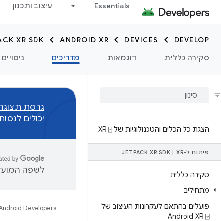
Essentials
עיצוב ותכנון
ACK XR SDK
ANDROID XR
DEVICES
DEVELOP
סקירה כללית
דוגמאות
מדריכים
ניסויים
גרסת תצוגה מקדימה
יכולים לנסו
הצגת כל הכלים והטכנולוגיות של XR ⍐
פיתוח ל-XR‏
|
JETPACK XR SDK
לשפה המועדפ
סקירה כללית
מתחילים
פועלים בהתאם לעקרונות העיצוב של
Android Developers
Android XR ⍈