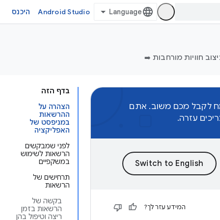
Android Studio
היכנס
צוב חוויות מורחבות ➡️
בדף הזה
מח לקבל מכם משוב. אתם
הצהרה על
ההרשאות
כים עזרה.
במניפסט של
האפליקציה
לפני שמבקשים
הרשאות לשימוש
במשקפיים
תרחישים של
הרשאות
בקשה של
המידע עזר לך?
הרשאות בזמן
ריצה וטיפול בהן