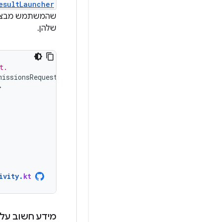
esultLauncher
שלהן.
t.
missionsRequestParams>
>
=
ivity
.
kt
מידע חשוב על 