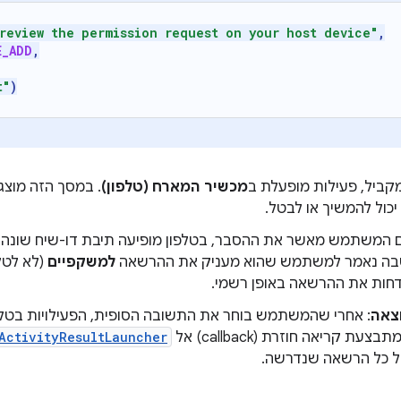
 review the permission request on your host device"
,
E_ADD
,
t"
)
מקביל, פעילות מופעלת ב
מכשיר המארח (טלפון)
. במסך הזה מוצג
ול להמשיך או לבטל.
ם המשתמש מאשר את ההסבר, בטלפון מופיעה תיבת דו-שיח שונ
למשקפיים
(לא לטל
חות את ההרשאה באופן רשמי.
צאה
: אחרי שהמשתמש בוחר את התשובה הסופית, הפעילויות בטלפ
עת קריאה חוזרת (callback) אל
ActivityResultLauncher
 כל הרשאה שנדרשה.