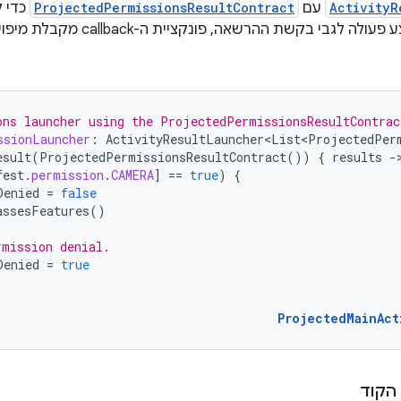
ActivityR
עם
ProjectedPermissionsResultContract
כדי ל
שהמשתמש מבצע פעולה לגבי בקשת 
ons launcher using the ProjectedPermissionsResultContrac
ssionLauncher
:
ActivityResultLauncher<List<ProjectedPer
esult
(
ProjectedPermissionsResultContract
())
{
results
-
fest
.
permission
.
CAMERA
]
==
true
)
{
Denied
=
false
assesFeatures
()
rmission denial.
Denied
=
true
ProjectedMainAct
הקוד