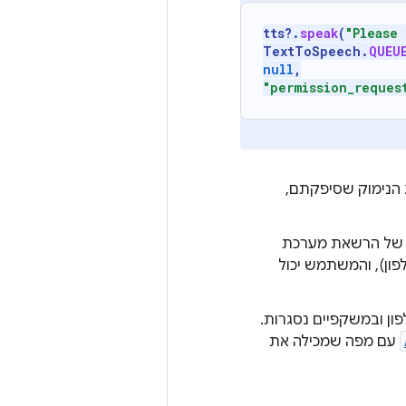
tts
?.
speak
(
"Please
TextToSpeech
.
QUEU
null
,
"permission_reques
 הנימוק שסיפקתם,
ה של הרשאת מערכת
פון), והמשתמש יכול
ון ובמשקפיים נסגרות.
עם מפה שמכילה את