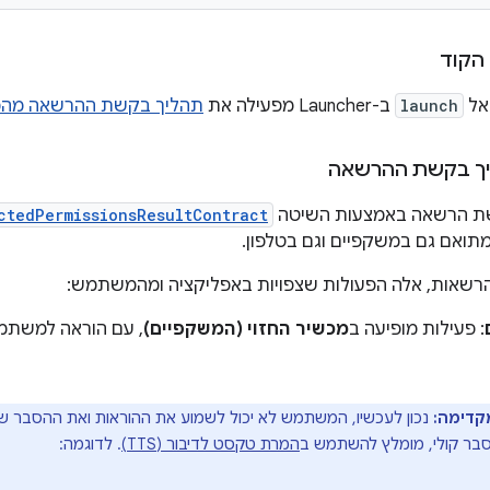
הקוד
אל
launch
ב-Launcher מפעילה את
תהליך בקשת ההרשאה מ
יך בקשת ההרשאה
ת הרשאה באמצעות השיטה
ctedPermissionsResultContract
ואם גם במשקפיים וגם בטלפון.
רשאות, אלה הפעולות שצפויות באפליקציה ומהמשתמש:
: פעילות מופיעה ב
מכשיר החזוי (המשקפיים)
, עם הוראה למשתמ
קדימה:
נכון לעכשיו, המשתמש לא יכול לשמוע את ההוראות ואת ההסבר ש
ר קולי, מומלץ להשתמש ב
המרת טקסט לדיבור (TTS)
. לדוגמה: