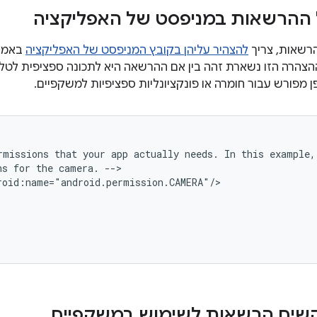
ההרשאות במניפסט של האפליקציה
רשאות, צריך
להצהיר עליהן בקובץ המניפסט של האפליקציה
באמצ
ההצהרה הזו נשארת זהה בין אם ההרשאה היא לתכונה ספציפית לטלפו
 מפורש עבור חומרה או פונקציונליות ספציפיות למשקפיים.
rmissions
that
your
app
actually
needs.
In
this
ns
for
the
camera.
שים הרשאות לשימוש במשקפיים