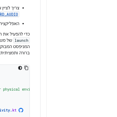
צריך לציין
ORD_AUDIO
האפליקציה 
כדי להפעיל את 
launch
של משג
המניפסט המבוקש
ברורה ותמציתית 
r physical environment."
ivity
.
kt