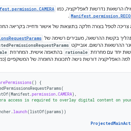
 אילו הרשאות נדרשות לאפליקציה, כמו
fest.permission.CAMERA
.
Manifest.permission.REC
צריכה לטפל בצורה חלקה בתוצאות של אישור ודחייה בקריאה החו
תהליך בקשת ההרשאה, מעבירים רשימה של
ionsRequestParams
ר ההרשאות הרשום. אובייקט
ctedPermissionsRequestParams
ות יחד עם מחרוזת
rationale
בהתאמה אישית. המחרוזת
ale
למה האפליקציה דורשת גישה לתכונות החומרה של המשקפיים (כמו 
arePermissions
()
{
edPermissionsRequestParams
(
stOf
(
Manifest
.
permission
.
CAMERA
),
era access is required to overlay digital content on you
ncher
.
launch
(
listOf
(
params
))
ProjectedMainAct