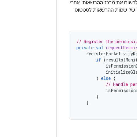
רשום את מרכז ההרשאות. אחרי
ההרשאה, פונקציית ה-callback מקבלת מיפוי של שמות ההרשאות לסטטוס
// Register the permissi
private
val
requestPermi
registerForActivityR
if
(
results
[
Mani
isPermission
initializeGl
}
else
{
// Handle pe
isPermission
}
}