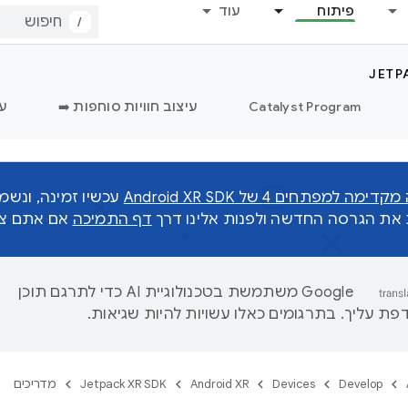
פיתוח
עוד
/
JETP
Catalyst Program
עיצוב חוויות סוחפות ➡️
עי
 למפתחים 4 של Android XR SDK
עכשיו זמינה, ונש
ת את הגרסה החדשה ולפנות אלינו דרך
דף התמיכה
אם אתם צרי
‫Google משתמשת בטכנולוגיית AI כדי לתרגם תוכן
ת עליך. בתרגומים כאלו עשויות להיות שגיאות.
Develop
Devices
Android XR
Jetpack XR SDK
מדריכים