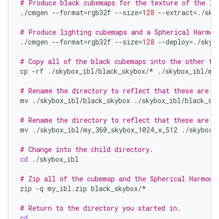
# Produce black cubemaps for the texture of the IB
./cmgen
--format
=
rgb32f
--size
=
128
--extract
=
./sky
# Produce lighting cubemaps and a Spherical Harmon
./cmgen
--format
=
rgb32f
--size
=
128
--deploy
=
./skyb
# Copy all of the black cubemaps into the other fo
cp
-rf
./skybox_ibl/black_skybox/*
./skybox_ibl/my_
# Rename the directory to reflect that these are o
mv
./skybox_ibl/black_skybox
./skybox_ibl/black_sky
# Rename the directory to reflect that these are y
mv
./skybox_ibl/my_360_skybox_1024_x_512
./skybox_i
# Change into the child directory.
cd
./skybox_ibl

# Zip all of the cubemap and the Spherical Harmoni
zip
-q
my_ibl.zip
black_skybox/*

# Return to the directory you started in.
cd