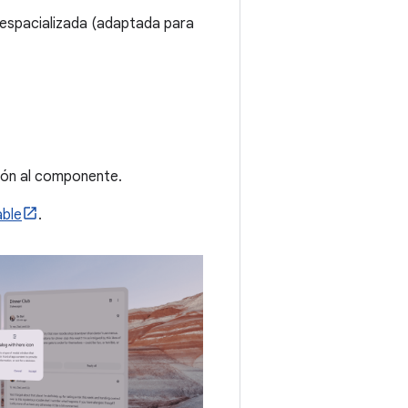
espacializada (adaptada para
ción al componente.
able
.