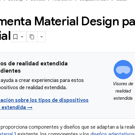
enta Material Design pa
al
vos de realidad extendida
dientes
 ayuda a crear experiencias para estos
Visores de
positivos de realidad extendida.
realidad
extendida
ación sobre los tipos de dispositivos
d extendida →
 proporciona componentes y diseños que se adaptan a la reali
terial 3
existente, los componentes y los
diseños adaptativos