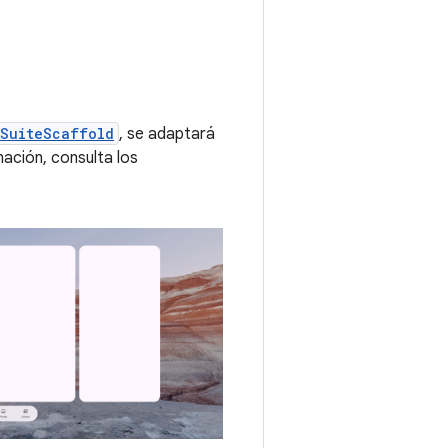
nSuiteScaffold
, se adaptará
ación, consulta los