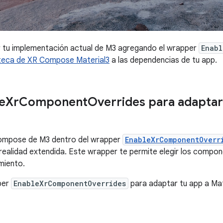
 tu implementación actual de M3 agregando el wrapper
Enabl
oteca de XR Compose Material3
a las dependencias de tu app.
e
Xr
Component
Overrides para adaptar
Compose de M3 dentro del wrapper
EnableXrComponentOverr
 realidad extendida. Este wrapper te permite elegir los compo
miento.
per
EnableXrComponentOverrides
para adaptar tu app a Mat