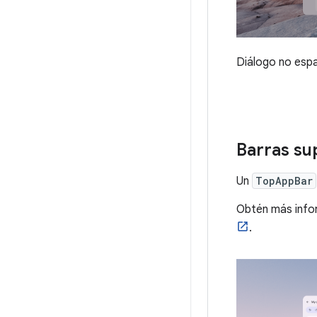
Diálogo no espa
Barras su
Un
TopAppBar
Obtén más info
.