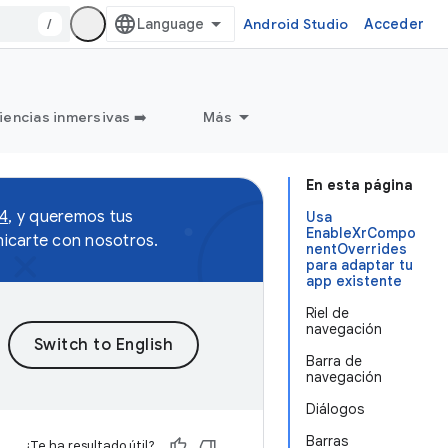
/
Android Studio
Acceder
iencias inmersivas ➡️
Más
En esta página
 4
, y queremos tus
Usa
EnableXrCompo
icarte con nosotros.
nentOverrides
para adaptar tu
app existente
Riel de
navegación
Barra de
navegación
Diálogos
Barras
¿Te ha resultado útil?