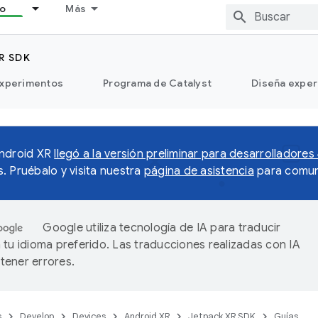
lo
Más
R SDK
xperimentos
Programa de Catalyst
Diseña exper
Android XR
llegó a la versión preliminar para desarrolladores
. Pruébalo y visita nuestra
página de asistencia
para comun
Google utiliza tecnología de IA para traducir
 tu idioma preferido. Las traducciones realizadas con IA
ener errores.
s
Develop
Devices
Android XR
Jetpack XR SDK
Guías