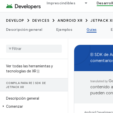
Imprescindibles
Desarrol
DEVELOP
DEVICES
ANDROID XR
JETPACK X
Descripción general
Ejemplos
Guías
E
El SDK de 
comentarios
Ver todas las herramientas y
tecnologías de XR ⍐
COMPILA PARA RE
|
SDK DE
contenido a
JETPACK XR
pueden cont
Descripción general
Comenzar
Android Developer