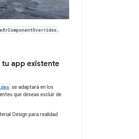
eXrComponentOverrides
.
 tu app existente
ides
se adaptará en los
nentes que deseas excluir de
erial Design para realidad