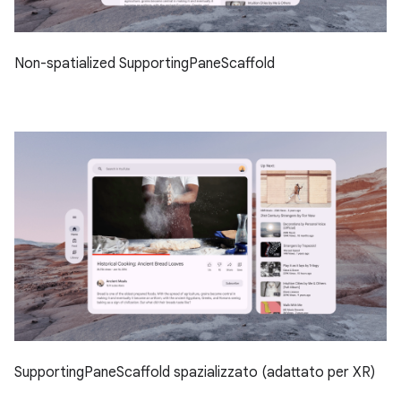
Non-spatialized SupportingPaneScaffold
SupportingPaneScaffold spazializzato (adattato per XR)