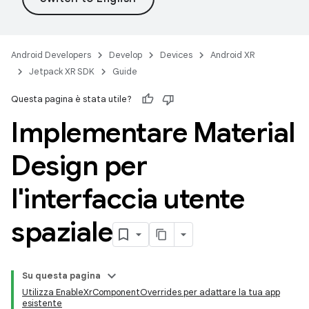
Android Developers
Develop
Devices
Android XR
Jetpack XR SDK
Guide
Questa pagina è stata utile?
Implementare Material
Design per
l'interfaccia utente
spaziale
Su questa pagina
Utilizza EnableXrComponentOverrides per adattare la tua app
esistente