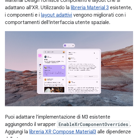
Material Design fornisce componenti e layout che si
adattano all'XR. Utilizzando la
libreria Material 3
esistente,
i componenti e i
layout adattivi
vengono migliorati con i
comportamenti dell'interfaccia utente spaziale.
Puoi adattare l'implementazione di M3 esistente
aggiungendo il wrapper
EnableXrComponentOverrides
.
Aggiungi la
libreria XR Compose Material3
alle dipendenze