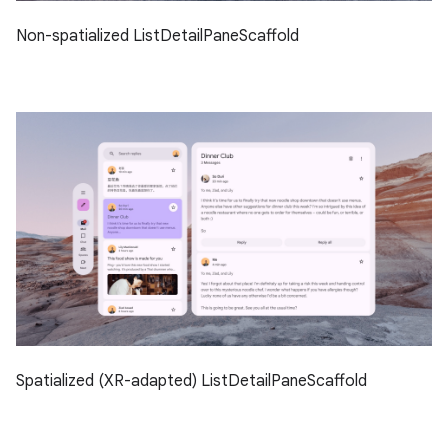
Non-spatialized ListDetailPaneScaffold
Spatialized (XR-adapted) ListDetailPaneScaffold