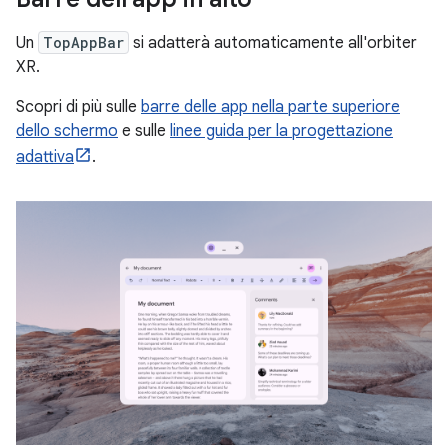
Un
TopAppBar
si adatterà automaticamente all'orbiter
XR.
Scopri di più sulle
barre delle app nella parte superiore
dello schermo
e sulle
linee guida per la progettazione
adattiva
.