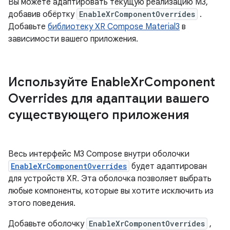
Вы можете адаптировать текущую реализацию M3,
добавив обёртку
EnableXrComponentOverrides
.
Добавьте
библиотеку XR Compose Material3
в
зависимости вашего приложения.
Используйте Enable
Xr
Component
Overrides для адаптации вашего
существующего приложения
Весь интерфейс M3 Compose внутри оболочки
EnableXrComponentOverrides
будет адаптирован
для устройств XR. Эта оболочка позволяет выбрать
любые компоненты, которые вы хотите исключить из
этого поведения.
Добавьте оболочку
EnableXrComponentOverrides
,