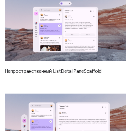
Непространственный ListDetailPaneScaffold