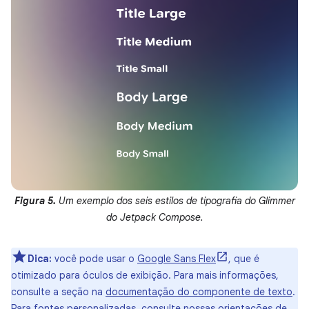
Figura 5.
Um exemplo dos seis estilos de tipografia do Glimmer
do Jetpack Compose.
Dica:
você pode usar o
Google Sans Flex
, que é
otimizado para óculos de exibição. Para mais informações,
consulte a seção na
documentação do componente de texto
.
Para fontes personalizadas, consulte nossas
orientações de