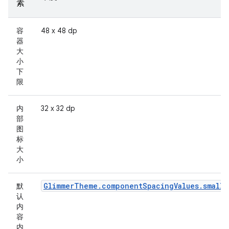
素
容
48 x 48 dp
器
大
小
下
限
内
32 x 32 dp
部
图
标
大
小
GlimmerTheme.componentSpacingValues.small
默
认
内
容
内