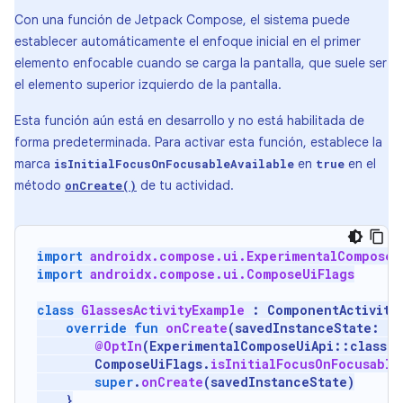
Con una función de Jetpack Compose, el sistema puede
establecer automáticamente el enfoque inicial en el primer
elemento enfocable cuando se carga la pantalla, que suele ser
el elemento superior izquierdo de la pantalla.
Esta función aún está en desarrollo y no está habilitada de
forma predeterminada. Para activar esta función, establece la
marca
en
en el
isInitialFocusOnFocusableAvailable
true
método
de tu actividad.
onCreate()
import
androidx.compose.ui.ExperimentalComposeU
import
androidx.compose.ui.ComposeUiFlags
class
GlassesActivityExample
:
ComponentActivity
override
fun
onCreate
(
savedInstanceState
:
Bu
@OptIn
(
ExperimentalComposeUiApi
::
class
)
ComposeUiFlags
.
isInitialFocusOnFocusable
super
.
onCreate
(
savedInstanceState
)
}