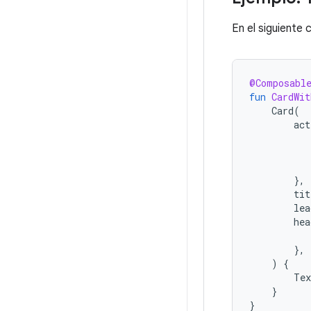
En el siguiente
@Composabl
fun
CardWit
Card
(
act
},
tit
lea
hea
},
)
{
Tex
}
}