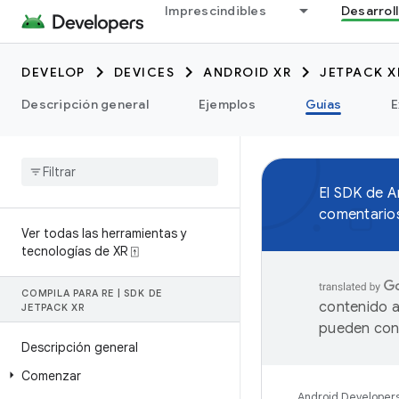
Imprescindibles
Desarrol
DEVELOP
DEVICES
ANDROID XR
JETPACK X
Descripción general
Ejemplos
Guías
E
El SDK de 
comentarios
Ver todas las herramientas y
tecnologías de XR ⍐
COMPILA PARA RE
|
SDK DE
contenido a
JETPACK XR
pueden cont
Descripción general
Comenzar
Android Developer