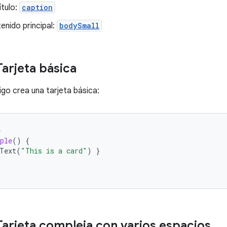
ítulo:
caption
enido principal:
bodySmall
Tarjeta básica
igo crea una tarjeta básica:
e
ple
()
{
Text
(
"This is a card"
)
}
Tarjeta compleja con varios espacios