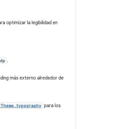
a optimizar la legibilidad en
.dp
.
dding más externo alrededor de
rTheme.typography
para los