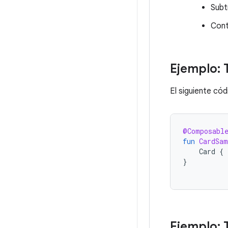
Subt
Cont
Ejemplo: 
El siguiente cód
@Composabl
fun
CardSam
Card
{
}
Ejemplo: 