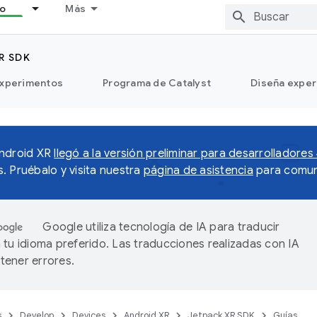
lo
Más
R SDK
xperimentos
Programa de Catalyst
Diseña exper
Android XR
llegó a la versión preliminar para desarrolladores
. Pruébalo y visita nuestra
página de asistencia
para comun
Google utiliza tecnología de IA para traducir
 tu idioma preferido. Las traducciones realizadas con IA
ener errores.
s
Develop
Devices
Android XR
Jetpack XR SDK
Guías