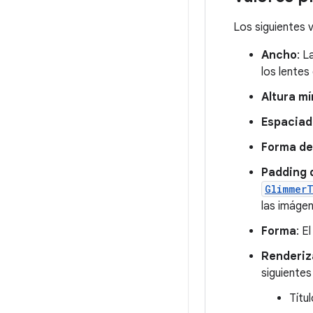
Los siguientes 
Ancho
: L
los lentes 
Altura m
Espaciado
Forma de
Padding 
Glimmer
las imáge
Forma
: E
Renderiz
siguientes
Títu