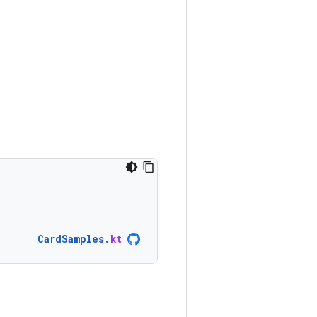
CardSamples
.
kt