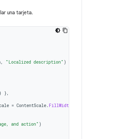
ar una tarjeta.
n
,
"Localized description"
)
})
{
)
},
cale
=
ContentScale
.
FillWidth
)
age, and action"
)