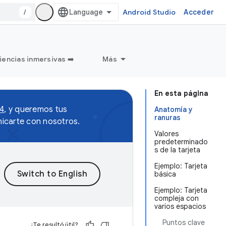
/
Android Studio
Acceder
iencias inmersivas ➡️
Más
En esta página
 4
, y queremos tus
Anatomía y
ranuras
icarte con nosotros.
Valores
predeterminado
s de la tarjeta
Ejemplo: Tarjeta
básica
Ejemplo: Tarjeta
compleja con
varios espacios
Puntos clave
¿Te resultó útil?