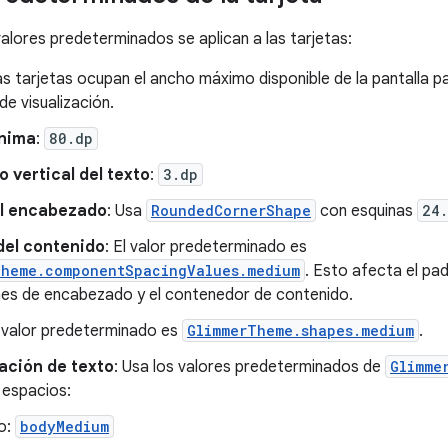
valores predeterminados se aplican a las tarjetas:
as tarjetas ocupan el ancho máximo disponible de la pantalla par
de visualización.
ínima
:
80.dp
 vertical del texto
:
3.dp
l encabezado
: Usa
RoundedCornerShape
con esquinas
24
del contenido
: El valor predeterminado es
Theme.componentSpacingValues.medium
. Esto afecta el pa
nes de encabezado y el contenedor de contenido.
l valor predeterminado es
GlimmerTheme.shapes.medium
.
ación de texto
: Usa los valores predeterminados de
Glimme
 espacios:
lo:
bodyMedium