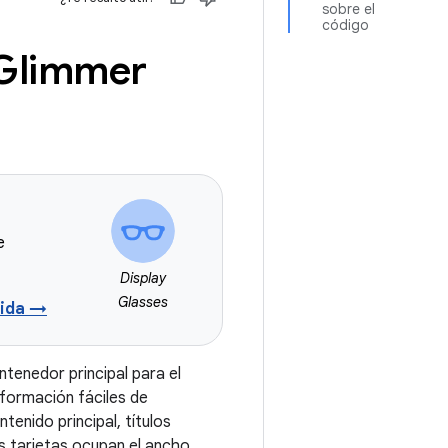
sobre el
código
 Glimmer
e
Display
Glasses
dida →
tenedor principal para el
información fáciles de
enido principal, títulos
as tarjetas ocupan el ancho