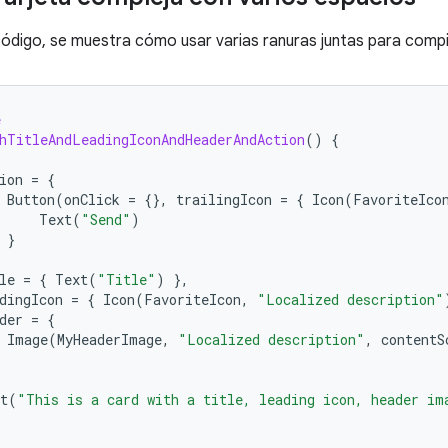
 código, se muestra cómo usar varias ranuras juntas para compil
e
hTitleAndLeadingIconAndHeaderAndAction
()
{
ion
=
{
Button
(
onClick
=
{},
trailingIcon
=
{
Icon
(
FavoriteIco
Text
(
"Send"
)
}
le
=
{
Text
(
"Title"
)
},
dingIcon
=
{
Icon
(
FavoriteIcon
,
"Localized description"
der
=
{
Image
(
MyHeaderImage
,
"Localized description"
,
contentS
t
(
"This is a card with a title, leading icon, header im