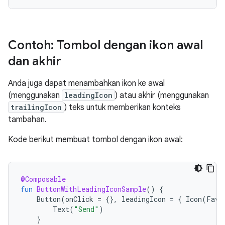
Contoh: Tombol dengan ikon awal
dan akhir
Anda juga dapat menambahkan ikon ke awal
(menggunakan
leadingIcon
) atau akhir (menggunakan
trailingIcon
) teks untuk memberikan konteks
tambahan.
Kode berikut membuat tombol dengan ikon awal:
@Composable
fun
ButtonWithLeadingIconSample
()
{
Button
(
onClick
=
{},
leadingIcon
=
{
Icon
(
Favo
Text
(
"Send"
)
}