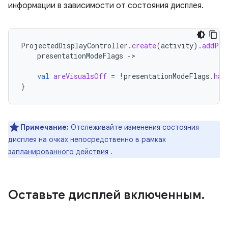
информации в зависимости от состояния дисплея.
ProjectedDisplayController
.
create
(
activity
).
addPre
presentationModeFlags
-
>

val
areVisualsOff
=
!
presentationModeFlags
.
has
}
Примечание:
Отслеживайте изменения состояния
дисплея на очках непосредственно в рамках
запланированного действия
.
Оставьте дисплей включенным
.