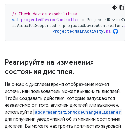
// Check device capabilities
val
projectedDeviceController
=
ProjectedDeviceCon
isVisualUiSupported
=
projectedDeviceController
.
ca
ProjectedMainActivity
.
kt
Реагируйте на изменения
состояния дисплея
.
На очках с дисплеем время отображения может
истечь, или пользователь может выключить дисплей.
Чтобы создавать действия, которые запускаются
независимо от того, включен дисплей или выключен,
используйте
addPresentationModeChangedListener
для получения уведомлений об изменении состояния
дисплея. Вы можете настроить количество звуковой