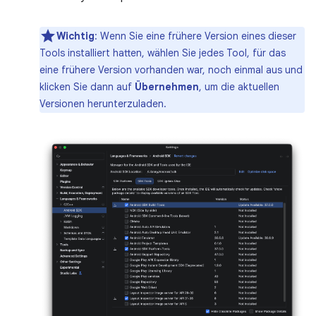
Wichtig
:
Wenn Sie eine frühere Version eines dieser
Tools installiert hatten, wählen Sie jedes Tool, für das
eine frühere Version vorhanden war, noch einmal aus und
klicken Sie dann auf
Übernehmen
, um die aktuellen
Versionen herunterzuladen.