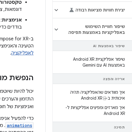
טקסטורות
דוגמאות, צ
יצירת חוויות מציאות רבודה
אנימציות
:
שיפור חוויית השימוש
בודדים כדי
באפליקציות באמצעות תפיסה
ב-Jetpack Compose for XR, מעבדים את הקבצים האלה באמצעות
הטעינה והאנימצ
שיפור באמצעות AI
לאפליקציה
.
שיפור אפליקציית Android XR
באמצעות AI עם Gemini
הנפשת מוד
אריזה והפצה
יכול להיות שיוטמ
איך מוודאים שהאפליקציה תהיה
איכותית ב-Android XR ⍈
התזמון והערכים ש
ואנימציות של חו
איך מארזים ומפיצים אפליקציות ל-
Android XR
כדי להפעיל אנימציה באמצעות Compose for XR, מציי
animations
. מ
תמיכה