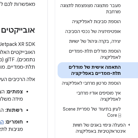
מאפשרות לכם לשנ
מעבר מתצוגה מצומצמת לתצוגה
מורחבת
הוספת סביבות לאפליקציה
אובייקטים בתל
אופטימיזציה של נכסי הסביבה
יצירה
,
בקרה וניהול של ישויות
‫Jetpack XR SDK תומך בתקן הפתוח
הוספת מודלים תלת-ממדיים
האובייקטים האל
לאפליקציה
נת‫
תלת-ממדיים. מודל glTF מורכב ממבנה היררכי של רכיבים
התאמה אישית של מודלים
תלת-ממדיים באפליקציה
אלה הרכיבים העי
הוספת סרטון מרחבי לאפליקציה
צמתים
: הצ
איך מוסיפים אודיו מרחבי
מידה משלו.
לאפליקציה
לעיון בתיעוד של ספריית Scene
רשתות
: ה
Core ⍈
חומרים
:
הח
הפעלה וניפוי באגים של חוויות
מגיבות לתא
אינטראקטיביות באפליקציה