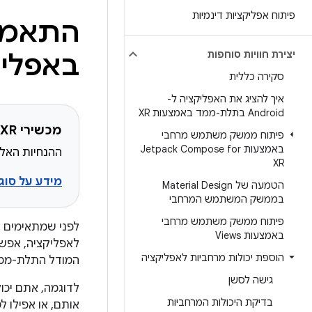
פיתוח אפליקציות דינמיות
התאמה 
יצירת חוויות סוחפות
באפליק
סקירה כללית
איך להציג את האפליקציה ל-
Android בתלת-ממד באמצעות XR
מכשירי XR שמתאימים לשימוש
פיתוח ממשק משתמש מרחבי
באמצעות Jetpack Compose for
ההנחיות האלה יעזרו
XR
מידע על סוגי מ
הטמעה של Material Design
בממשק המשתמש המרחבי
פיתוח ממשק משתמש מרחבי
לפני שמתאימים א
באמצעות Views
לאפליקציה, אפשר
הוספת יכולות מרחביות לאפליקציה
המודל התלת-ממד
גישה לסשן
בדיקת היכולות המרחביות
אותם, או אפילו ל