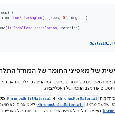
rees
)
{
rnion
.
fromEulerAngles
(
degrees
,
0f
,
degrees
)
ose
(
it
.
localPose
.
translation
,
rotation
)
SpatialGltf
ית של מאפייני החומר של המודל התלת
ת את המאפיינים של חומרים במהלך זמן הריצה כדי לשנות את המרא
משים או המצב הנוכחי של האפליקציה.
KhronosPbrMaterial
ו-
KhronosUnlitMaterial
משמ
כפי שהשם מרמז,
KhronosUnlitMaterials
לא מוארים ולא מושפ
Khron
מאפשרת לכם להתאים אישית מגוון רחב יותר של מאפיינים,