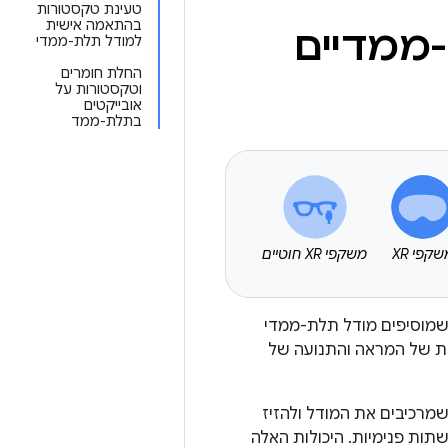
טעינת טקסטורות
בהתאמה אישית
ממדיים
למודל תלת-ממדי
החלת חומרים
וטקסטורות על
אובייקטים
בתלת-ממד
קפי XR
משקפי XR חוטיים
 שמוסיפים מודל תלת-ממדי
ית של המראה והתנועה של
מציות מוטמעות של glTF, לגשת לצמתים שמרכיבים את המודל ולהזיז
תות פנימיות. היכולות האלה