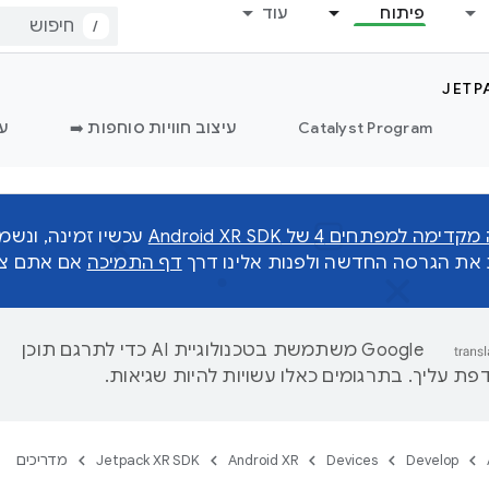
פיתוח
עוד
/
JETP
Catalyst Program
עיצוב חוויות סוחפות ➡️
עי
 למפתחים 4 של Android XR SDK
עכשיו זמינה, ונש
ת את הגרסה החדשה ולפנות אלינו דרך
דף התמיכה
אם אתם צרי
‫Google משתמשת בטכנולוגיית AI כדי לתרגם תוכן
ת עליך. בתרגומים כאלו עשויות להיות שגיאות.
Develop
Devices
Android XR
Jetpack XR SDK
מדריכים