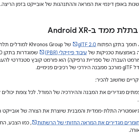
ות באופן דינמי את המראה וההתנהגות של אובייקט בזמן הריצה.
ת ממד ב-Android XR
glTF 2.0
של Khronos Group ל
ה באמצעות טכניקות של
עיבוד פיזיקלי (PBR)
שמוגדרות בתקן glTF 2.0 (יחד עם
מכים). glTF (פורמט העברה של ספריית גרפיקה) הוא פורמט קובץ סטנדרטי 
 פנימיים.
קריים שחשוב להכיר:
מתים מגדירים את המבנה וההיררכיה של המודל. לכל צומת יכולים לה
גיאומטריה התלת-ממדית והמבנית שיוצרת את הצורה של אובייקט 
ומרים מגדירים את המראה החזותי של הרשתות
, כמו הצבע, החס
ורה.