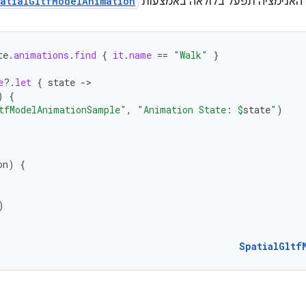
 האנימציה תפעל בלולאה באמצעות
atialGltfModelAnimation
te
.
animations
.
find
{
it
.
name
==
"Walk"
}
e
?.
let
{
state
-
)
{
tfModelAnimationSample"
,
"Animation State: 
$
state
"
)
on
)
{
)
SpatialGltf