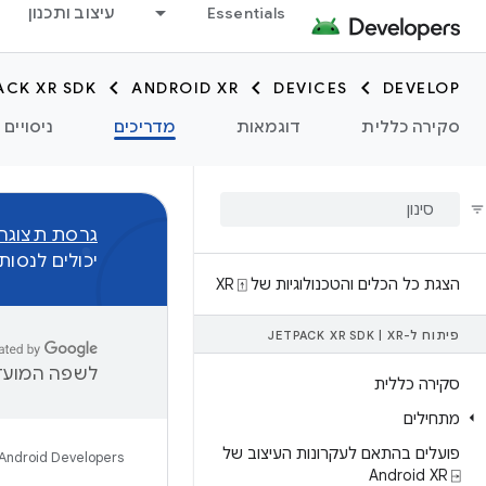
Essentials
עיצוב ותכנון
ACK XR SDK
ANDROID XR
DEVICES
DEVELOP
סקירה כללית
דוגמאות
מדריכים
ניסויים
גרסת תצוגה מקדימה
יכולים לנסו
הצגת כל הכלים והטכנולוגיות של XR ⍐
פיתוח ל-XR‏
|
JETPACK XR SDK
לשפה המועדפ
סקירה כללית
מתחילים
פועלים בהתאם לעקרונות העיצוב של
Android Developers
Android XR ⍈