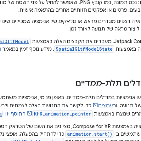
: נכס תמונה, כמו קובץ PNG, שאפשר להחיל על פני הש
בעים, פרטים או אפקטים חזותיים אחרים בהתאמה אישית.
 אלה רצפים מוגדרים מראש או
טראקים
של אנימציה שמכילים שינוי
 ליצור מראה של תנועה לאורך זמן.
alGltfModel
יה באמצעות
SpatialGltfModelState
. מידע נוסף זמין במאמר
ה
לים תלת-ממדיים
עו אנימציות במודלים תלת-ממדיים. באופן פנימי, אנימציות משתמש
ל תנועה, וב
ערוצים
כדי לקשר את התנועות האלה לצמתים ולרשת
מרים שנוצרו באמצעות
KHR_animation_pointer
התוסף glTF
נים את השם של הטראק הספציפי מתוך רשימת
שתמשים ב-
animation.start()
כדי להתחיל בהפעלה. אופציונלי