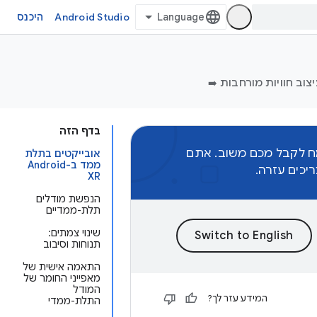
Android Studio
היכנס
צוב חוויות מורחבות ➡️
בדף הזה
מח לקבל מכם משוב. אתם
אובייקטים בתלת
ממד ב-Android
כים עזרה.
XR
הנפשת מודלים
תלת-ממדיים
שינוי צמתים:
תנוחות וסיבוב
התאמה אישית של
מאפייני החומר של
המודל
המידע עזר לך?
התלת-ממדי