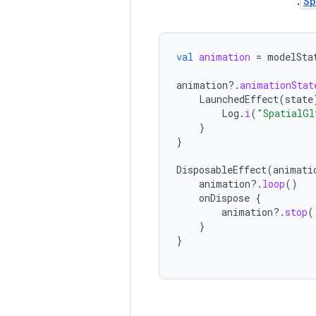
:
Sp
val
animation
=
modelSta
animation
?.
animationStat
LaunchedEffect
(
state
Log
.
i
(
"SpatialGl
}
}
DisposableEffect
(
animati
animation
?.
loop
()
onDispose
{
animation
?.
stop
(
}
}