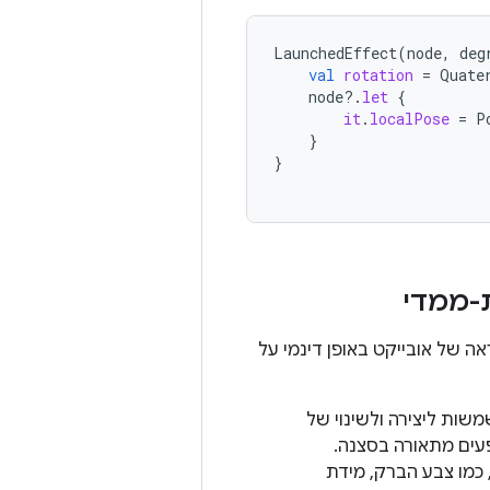
LaunchedEffect
(
node
,
deg
val
rotation
=
Quate
node
?.
let
{
it
.
localPose
=
P
}
}
-ממדי
ה של אובייקט באופן דינמי על
שות ליצירה ולשינוי של
עים מתאורה בסצנה.
 כמו צבע הברק, מידת