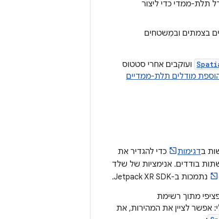
טח של מודל תלת-ממדי כדי ליצור
ים בצמתים ובמִשטחים
Spati
ועוקבים אחרי סטטוס
וספת מודלים תלת-ממדיים
ות ב
דגימות
כדי להגדיר את
ות בודדים. אנימציות של שלד
נתמכות ב-Jetpack XR SDK.
: אפשר לציין את המהירות, את