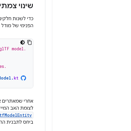
שינוי צמתי
כדי לשנות חלקים 
הפנימי של מודל ה-glTF באמצ
 glTF model.
es.
Model
.
kt
אחרי שמאתרים א
לצומת האב המייד
tfModelEntity
ביחס לתבנית ההו