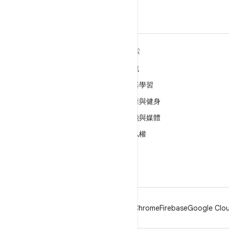
深入瞭解 ANDROID
探索
Android
遊戲
企業專用 Android
機器學習
安全性
健康與健身
原始碼
相機與媒體
新聞
隱私權
網誌
5G
Podcast
Android
Chrome
Firebase
Google Clou