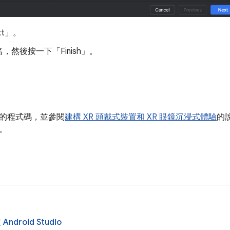
xt」
。
，然後按一下「Finish」
。
的程式碼，並參閱
建構 XR 頭戴式裝置和 XR 眼鏡沉浸式體驗
的
。
ndroid Studio