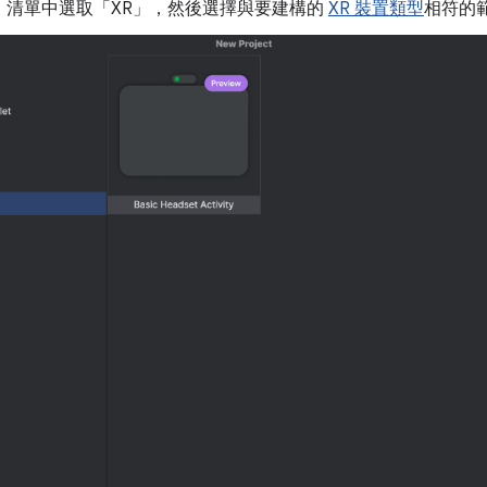
」
清單中選取「XR」
，然後選擇與要建構的
XR 裝置類型
相符的