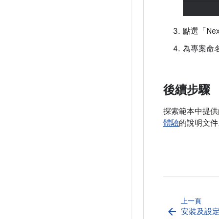
點選「Ne
為專案命名
後續步驟
探索範本中提供
體驗
的說明文件
上一頁
arrow_back
安裝及設定 A