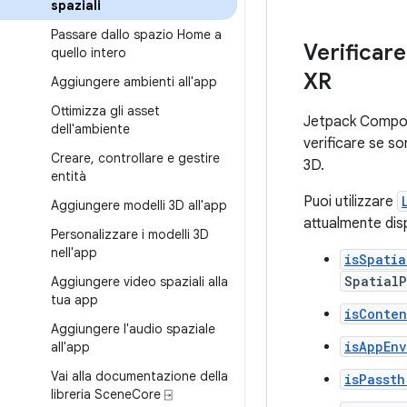
spaziali
Passare dallo spazio Home a
Verificare
quello intero
XR
Aggiungere ambienti all'app
Ottimizza gli asset
Jetpack Compose
dell'ambiente
verificare se son
Creare
,
controllare e gestire
3D.
entità
Puoi utilizzare
Aggiungere modelli 3D all'app
attualmente disp
Personalizzare i modelli 3D
nell'app
isSpatia
Spatial
Aggiungere video spaziali alla
tua app
isConte
Aggiungere l'audio spaziale
isAppEn
all'app
Vai alla documentazione della
isPassth
libreria Scene
Core ⍈