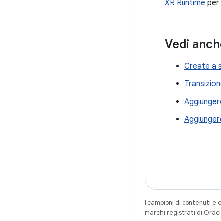
XR Runtime
per 
Vedi anch
Create a 
Transizio
Aggiungere
Aggiungere
I campioni di contenuti e 
marchi registrati di Oracl