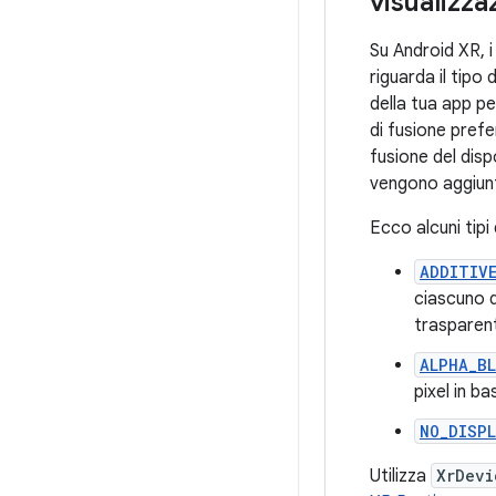
visualizza
Su Android XR, 
riguarda il tipo 
della tua app pe
di fusione prefer
fusione del disp
vengono aggiunt
Ecco alcuni tipi
ADDITIV
ciascuno d
trasparent
ALPHA_B
pixel in b
NO_DISPL
Utilizza
XrDevi