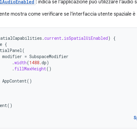
lAudioEnabled
: indica se l'applicazione può utilizzare l'audio 
nte mostra come verificare se l'interfaccia utente spaziale è a
patialCapabilities
.
current
.
isSpatialUiEnabled
)
{
e
{
tialPanel
(
modifier
=
SubspaceModifier
.
width
(
1488.
dp
)
.
fillMaxHeight
()
AppContent
()
ent
()
S