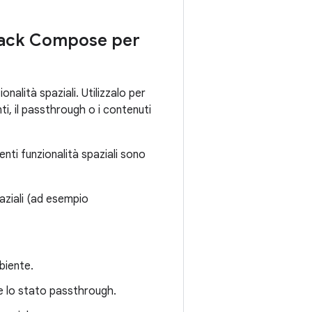
etpack Compose per
alità spaziali. Utilizzalo per
nti, il passthrough o i contenuti
enti funzionalità spaziali sono
paziali (ad esempio
biente.
re lo stato passthrough.