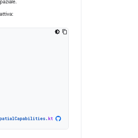
spaziale.
ttiva:
patialCapabilities
.
kt