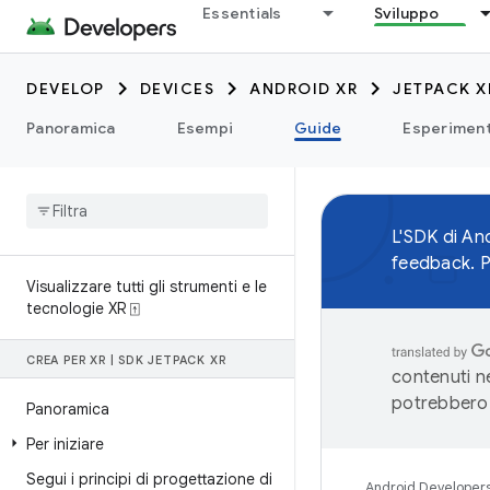
Essentials
Sviluppo
DEVELOP
DEVICES
ANDROID XR
JETPACK X
Panoramica
Esempi
Guide
Esperiment
L'SDK di An
feedback. Pr
Visualizzare tutti gli strumenti e le
tecnologie XR ⍐
CREA PER XR
|
SDK JETPACK XR
contenuti ne
potrebbero 
Panoramica
Per iniziare
Segui i principi di progettazione di
Android Developer