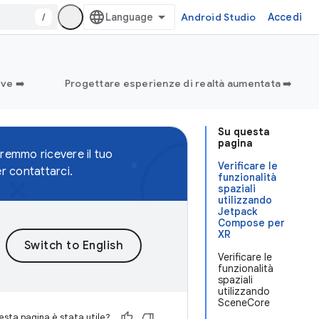
/
Android Studio
Accedi
ve ➡️
Progettare esperienze di realtà aumentata ➡️
Su questa
pagina
remmo ricevere il tuo
Verificare le
r contattarci.
funzionalità
spaziali
utilizzando
Jetpack
Compose per
XR
Verificare le
funzionalità
spaziali
utilizzando
SceneCore
sta pagina è stata utile?