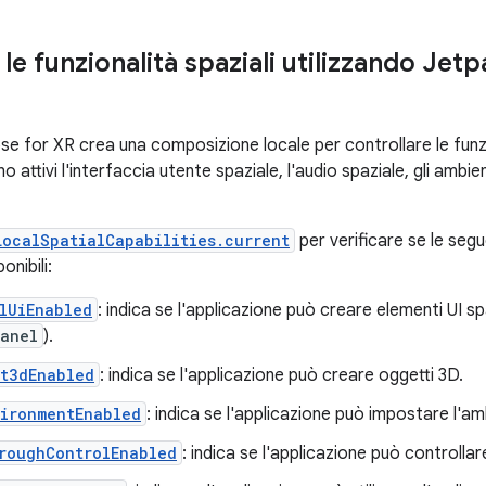
 le funzionalità spaziali utilizzando J
 for XR crea una composizione locale per controllare le funzion
o attivi l'interfaccia utente spaziale, l'audio spaziale, gli ambie
LocalSpatialCapabilities.current
per verificare se le segu
onibili:
lUiEnabled
: indica se l'applicazione può creare elementi UI s
Panel
).
nt3dEnabled
: indica se l'applicazione può creare oggetti 3D.
vironmentEnabled
: indica se l'applicazione può impostare l'am
roughControlEnabled
: indica se l'applicazione può controlla