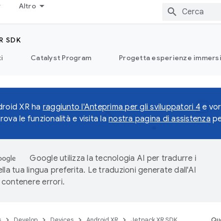
Altro
R SDK
i
Catalyst Program
Progetta esperienze immersi
droid XR ha
raggiunto l'Anteprima per gli sviluppatori 4
e vor
ova le funzionalità e visita la
nostra pagina di assistenza
pe
Google utilizza la tecnologia AI per tradurre i
lla tua lingua preferita. Le traduzioni generate dall'AI
contenere errori.
s
Develop
Devices
Android XR
Jetpack XR SDK
Que