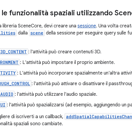
 le funzionalità spaziali utilizzando Sce
la libreria SceneCore, devi creare una
sessione
. Una volta creata
ilities
dalla
scene
della sessione per eseguire query sulle fu
_3D_CONTENT
: l'attività può creare contenuti 3D.
IRONMENT
: L'attività può impostare il proprio ambiente.
CTIVITY
: L'attività può incorporare spazialmente un'altra attivi
OUGH_CONTROL
: l'attività può attivare o disattivare il passthrou
_AUDIO
: l'attività può utilizzare l'audio spaziale.
_UI
: l'attività può spazializzarsi (ad esempio, aggiungendo un pa
iere di iscriverti a un callback,
addSpatialCapabilitiesCha
onalità spaziali sono cambiate.