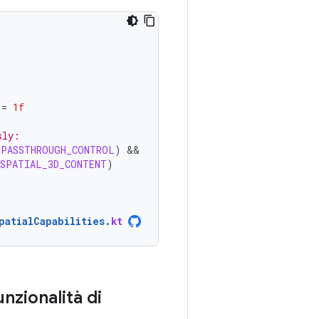
=
1f
sly:
.
PASSTHROUGH_CONTROL
)
SPATIAL_3D_CONTENT
)
patialCapabilities
.
kt
unzionalità di