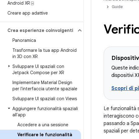
Android XR ⍈
Guide
Creare app adattive
Verifi
Crea esperienze coinvolgenti
Panoramica
Trasformare la tua app Android
in 3D con XR
Dispositiv
Sviluppare UI spaziali con
Queste indic
Jetpack Compose per XR
dispositivi X
Implementare Material Design
Scopri di p
per l'interfaccia utente spaziale
Sviluppare UI spaziali con Views
Le funzionalità 
Aggiungere funzionalità spaziali
all'app
interagiscono c
passando a Spaz
Accedere a una sessione
spaziali per det
Verificare le funzionalità