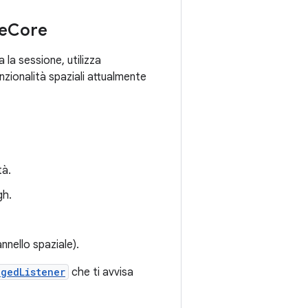
ne
Core
 la sessione, utilizza
nzionalità spaziali attualmente
tà.
gh.
nnello spaziale).
ngedListener
che ti avvisa