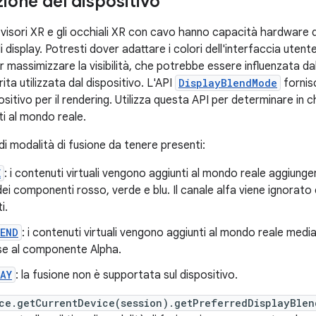
zione del dispositivo
i visori XR e gli occhiali XR con cavo hanno capacità hardware 
di display. Potresti dover adattare i colori dell'interfaccia utente
r massimizzare la visibilità, che potrebbe essere influenzata dal
ita utilizzata dal dispositivo. L'API
DisplayBlendMode
fornisc
ositivo per il rendering. Utilizza questa API per determinare in c
i al mondo reale.
 di modalità di fusione da tenere presenti:
E
: i contenuti virtuali vengono aggiunti al mondo reale aggiungend
ei componenti rosso, verde e blu. Il canale alfa viene ignorato e
i.
LEND
: i contenuti virtuali vengono aggiunti al mondo reale median
ase al componente Alpha.
AY
: la fusione non è supportata sul dispositivo.
ce.getCurrentDevice(session).getPreferredDisplayBlen