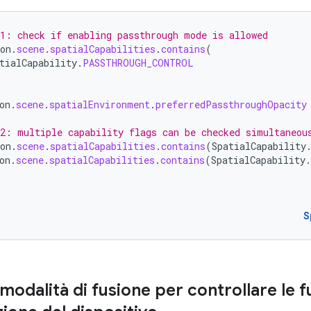
1: check if enabling passthrough mode is allowed
on
.
scene
.
spatialCapabilities
.
contains
(
tialCapability
.
PASSTHROUGH_CONTROL
on
.
scene
.
spatialEnvironment
.
preferredPassthroughOpacity
2: multiple capability flags can be checked simultaneou
on
.
scene
.
spatialCapabilities
.
contains
(
SpatialCapability
on
.
scene
.
spatialCapabilities
.
contains
(
SpatialCapability
.
S
a modalità di fusione per controllare le f