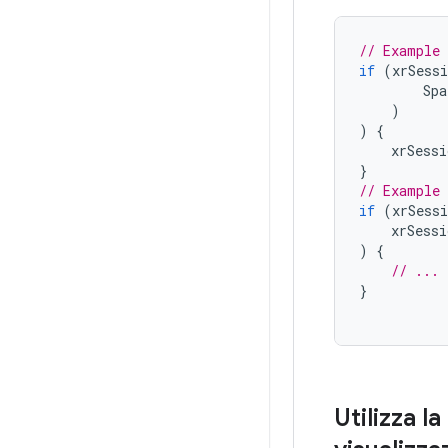
// Example 
if
(
xrSessi
Spa
)
)
{
xrSessi
}
// Example 
if
(
xrSessi
xrSessi
)
{
// ...
}
Utilizza l