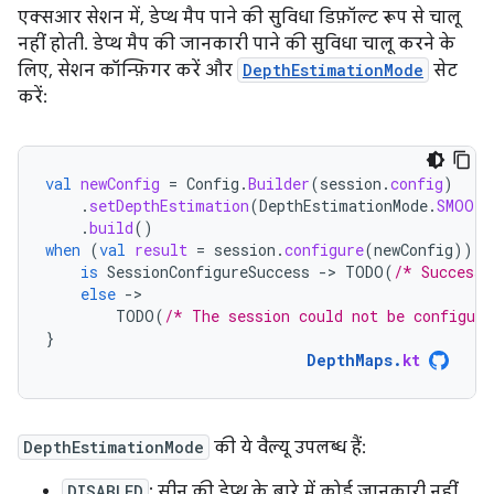
एक्सआर सेशन में, डेप्थ मैप पाने की सुविधा डिफ़ॉल्ट रूप से चालू
नहीं होती. डेप्थ मैप की जानकारी पाने की सुविधा चालू करने के
लिए, सेशन कॉन्फ़िगर करें और
DepthEstimationMode
सेट
करें:
val
newConfig
=
Config
.
Builder
(
session
.
config
)
.
setDepthEstimation
(
DepthEstimationMode
.
SMOOTH
.
build
()
when
(
val
result
=
session
.
configure
(
newConfig
))
{
is
SessionConfigureSuccess
-
>
TODO
(
/* Success!
else
-
TODO
(
/* The session could not be configure
}
DepthMaps
.
kt
DepthEstimationMode
की ये वैल्यू उपलब्ध हैं:
DISABLED
: सीन की डेप्थ के बारे में कोई जानकारी नहीं