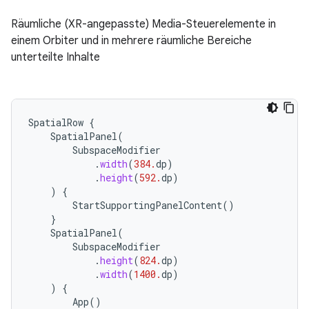
Räumliche (XR-angepasste) Media-Steuerelemente in
einem Orbiter und in mehrere räumliche Bereiche
unterteilte Inhalte
SpatialRow
{
SpatialPanel
(
SubspaceModifier
.
width
(
384.
dp
)
.
height
(
592.
dp
)
)
{
StartSupportingPanelContent
()
}
SpatialPanel
(
SubspaceModifier
.
height
(
824.
dp
)
.
width
(
1400.
dp
)
)
{
App
()