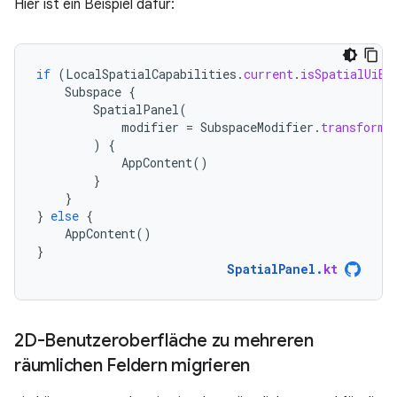
Hier ist ein Beispiel dafür:
if
(
LocalSpatialCapabilities
.
current
.
isSpatialUiEn
Subspace
{
SpatialPanel
(
modifier
=
SubspaceModifier
.
transformi
)
{
AppContent
()
}
}
}
else
{
AppContent
()
}
SpatialPanel
.
kt
2D-Benutzeroberfläche zu mehreren
räumlichen Feldern migrieren