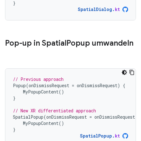
}
SpatialDialog
.
kt
Pop-up in Spatial
Popup umwandeln
// Previous approach
Popup
(
onDismissRequest
=
onDismissRequest
)
{
MyPopupContent
()
}
// New XR differentiated approach
SpatialPopup
(
onDismissRequest
=
onDismissRequest
)
MyPopupContent
()
}
SpatialPopup
.
kt