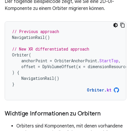
Der folgende Beispielcode zeigt, wie Sie eine 2D-UI-
Komponente zu einem Orbiter migrieren können.
// Previous approach
NavigationRail
()
// New XR differentiated approach
Orbiter
(
anchorPoint
=
OrbiterAnchorPoint
.
StartTop
,
offset
=
DpVolumeOffset
(
x
=
dimensionResource
(
)
{
NavigationRail
()
}
Orbiter
.
kt
Wichtige Informationen zu Orbitern
Orbiters sind Komponenten, mit denen vorhandene