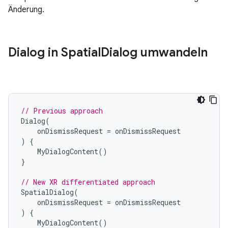
Änderung.
Dialog in Spatial
Dialog umwandeln
// Previous approach
Dialog
(
onDismissRequest
=
onDismissRequest
)
{
MyDialogContent
()
}
// New XR differentiated approach
SpatialDialog
(
onDismissRequest
=
onDismissRequest
)
{
MyDialogContent
()