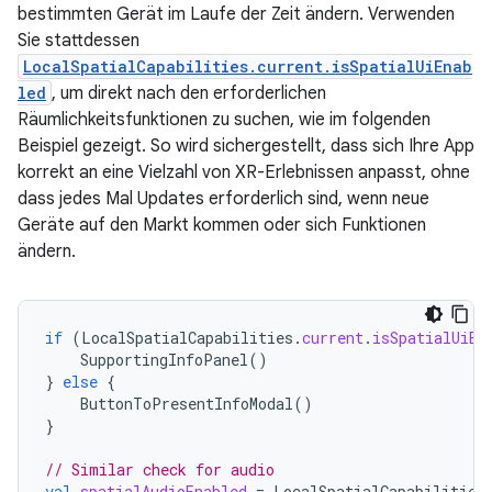
bestimmten Gerät im Laufe der Zeit ändern. Verwenden
Sie stattdessen
LocalSpatialCapabilities.current.isSpatialUiEnab
led
, um direkt nach den erforderlichen
Räumlichkeitsfunktionen zu suchen, wie im folgenden
Beispiel gezeigt. So wird sichergestellt, dass sich Ihre App
korrekt an eine Vielzahl von XR-Erlebnissen anpasst, ohne
dass jedes Mal Updates erforderlich sind, wenn neue
Geräte auf den Markt kommen oder sich Funktionen
ändern.
if
(
LocalSpatialCapabilities
.
current
.
isSpatialUiEn
SupportingInfoPanel
()
}
else
{
ButtonToPresentInfoModal
()
}
// Similar check for audio
val
spatialAudioEnabled
=
LocalSpatialCapabilities