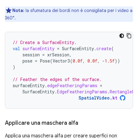
Nota:
la sfumatura dei bordi non è consigliata per i video a
360°.
// Create a SurfaceEntity.
val
surfaceEntity
=
SurfaceEntity
.
create
(
session
=
xrSession
,
pose
=
Pose
(
Vector3
(
0.0f
,
0.0f
,
-
1.5f
))
)
// Feather the edges of the surface.
surfaceEntity
.
edgeFeatheringParams
=
SurfaceEntity
.
EdgeFeatheringParams
.
RectangleFe
SpatialVideo
.
kt
Applicare una maschera alfa
Applica una maschera alfa per creare superfici non