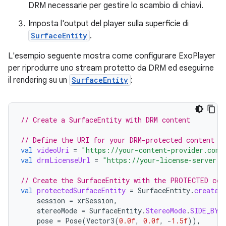
DRM necessarie per gestire lo scambio di chiavi.
Imposta l'output del player sulla superficie di
SurfaceEntity
.
L'esempio seguente mostra come configurare ExoPlayer
per riprodurre uno stream protetto da DRM ed eseguirne
il rendering su un
SurfaceEntity
:
// Create a SurfaceEntity with DRM content
// Define the URI for your DRM-protected content a
val
videoUri
=
"https://your-content-provider.com/
val
drmLicenseUrl
=
"https://your-license-server.c
// Create the SurfaceEntity with the PROTECTED con
val
protectedSurfaceEntity
=
SurfaceEntity
.
create
(
session
=
xrSession
,
stereoMode
=
SurfaceEntity
.
StereoMode
.
SIDE_BY_
pose
=
Pose
(
Vector3
(
0.0f
,
0.0f
,
-
1.5f
)),