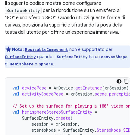
Il seguente codice mostra come configurare
SurfaceEntity
per la riproduzione su un emisfero a
180° e una sfera a 360°. Quando utilizzi queste forme di
canvas, posiziona la superficie sfruttando la posa della
testa dell'utente per offrire un'esperienza immersiva.
Nota:
non è supportato per
ResizableComponent
quando il
ha un
SurfaceEntity
SurfaceEntity
canvasShape
di
o
.
Hemisphere
Sphere
val
devicePose
=
ArDevice
.
getInstance
(
xrSession
).
s
val
activitySpacePose
=
xrSession
.
scene
.
perception
// Set up the surface for playing a 180° video on 
val
hemisphereStereoSurfaceEntity
=
SurfaceEntity
.
create
(
session
=
xrSession
,
stereoMode
=
SurfaceEntity
.
StereoMode
.
SIDE