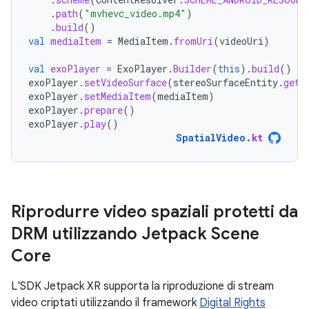
.
path
(
"mvhevc_video.mp4"
)
.
build
()
val
mediaItem
=
MediaItem
.
fromUri
(
videoUri
)
val
exoPlayer
=
ExoPlayer
.
Builder
(
this
).
build
()
exoPlayer
.
setVideoSurface
(
stereoSurfaceEntity
.
getS
exoPlayer
.
setMediaItem
(
mediaItem
)
exoPlayer
.
prepare
()
exoPlayer
.
play
()
SpatialVideo
.
kt
Riprodurre video spaziali protetti da
DRM utilizzando Jetpack Scene
Core
L'SDK Jetpack XR supporta la riproduzione di stream
video criptati utilizzando il framework
Digital Rights