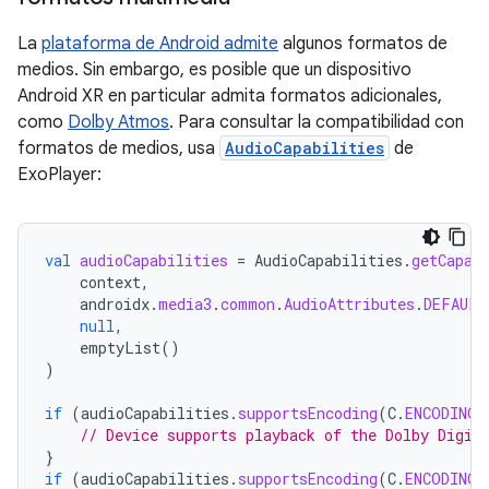
La
plataforma de Android admite
algunos formatos de
medios. Sin embargo, es posible que un dispositivo
Android XR en particular admita formatos adicionales,
como
Dolby Atmos
. Para consultar la compatibilidad con
formatos de medios, usa
AudioCapabilities
de
ExoPlayer:
val
audioCapabilities
=
AudioCapabilities
.
getCapab
context
,
androidx
.
media3
.
common
.
AudioAttributes
.
DEFAULT
null
,
emptyList
()
)
if
(
audioCapabilities
.
supportsEncoding
(
C
.
ENCODING_
// Device supports playback of the Dolby Digit
}
if
(
audioCapabilities
.
supportsEncoding
(
C
.
ENCODING_