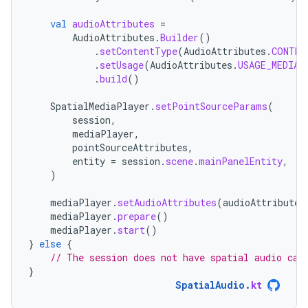
val
audioAttributes
=
AudioAttributes
.
Builder
()
.
setContentType
(
AudioAttributes
.
CONTEN
.
setUsage
(
AudioAttributes
.
USAGE_MEDIA
)
.
build
()
SpatialMediaPlayer
.
setPointSourceParams
(
session
,
mediaPlayer
,
pointSourceAttributes
,
entity
=
session
.
scene
.
mainPanelEntity
,
)
mediaPlayer
.
setAudioAttributes
(
audioAttributes
mediaPlayer
.
prepare
()
mediaPlayer
.
start
()
}
else
{
// The session does not have spatial audio cap
}
SpatialAudio
.
kt