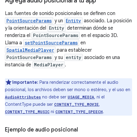
Agrega audio posicional a tu app
Las fuentes de sonido posicionales se definen con
PointSourceParams
y un
Entity
asociado. La posición
y la orientación del
Entity
determinan dónde se
renderiza el
PointSourceParams
en el espacio 3D.
Llama a
setPointSourceParams
en
SpatialMediaPlayer
para establecer
PointSourceParams
y su
entity
asociado en una
instancia de
MediaPlayer
.
Importante:
Para renderizar correctamente el audio
posicional, los archivos deben ser mono o estéreo, y el uso en
no debe ser
, ni el
AudioAttributes
USAGE_MEDIA
ContentType puede ser
,
CONTENT_TYPE_MOVIE
ni
.
CONTENT_TYPE_MUSIC
CONTENT_TYPE_SPEECH
Ejemplo de audio posicional