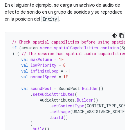
En el siguiente ejemplo, se carga un archivo de audio de
efecto de sonido en un grupo de sonidos y se reproduce
en la posición del
Entity
.
// Check spatial capabilities before using spatial
if
(
session
.
scene
.
spatialCapabilities
.
contains
(
Spa
)
{
// The session has spatial audio capabilities
val
maxVolume
=
1F
val
lowPriority
=
0
val
infiniteLoop
=
-
1
val
normalSpeed
=
1F
val
soundPool
=
SoundPool
.
Builder
()
.
setAudioAttributes
(
AudioAttributes
.
Builder
()
.
setContentType
(
CONTENT_TYPE_SONI
.
setUsage
(
USAGE_ASSISTANCE_SONIFIC
.
build
()
)
.
build
()