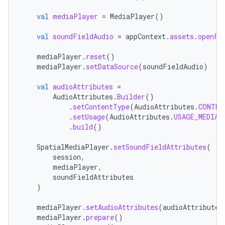
val
mediaPlayer
=
MediaPlayer
()
val
soundFieldAudio
=
appContext
.
assets
.
openFd
mediaPlayer
.
reset
()
mediaPlayer
.
setDataSource
(
soundFieldAudio
)
val
audioAttributes
=
AudioAttributes
.
Builder
()
.
setContentType
(
AudioAttributes
.
CONTEN
.
setUsage
(
AudioAttributes
.
USAGE_MEDIA
)
.
build
()
SpatialMediaPlayer
.
setSoundFieldAttributes
(
session
,
mediaPlayer
,
soundFieldAttributes
)
mediaPlayer
.
setAudioAttributes
(
audioAttributes
mediaPlayer
.
prepare
()