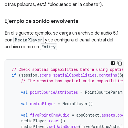
otras palabras, está "bloqueado en la cabeza").
Ejemplo de sonido envolvente
En el siguiente ejemplo, se carga un archivo de audio 5.1
con
MediaPlayer
y se configura el canal central del
archivo como un
Entity
.
// Check spatial capabilities before using spatial
if
(
session
.
scene
.
spatialCapabilities
.
contains
(
Spa
// The session has spatial audio capabilities
val
pointSourceAttributes
=
PointSourceParams
(
val
mediaPlayer
=
MediaPlayer
()
val
fivePointOneAudio
=
appContext
.
assets
.
open
mediaPlayer
.
reset
()
mediaPlayer
.
setDataSource
(
fivePointOneAudio
)