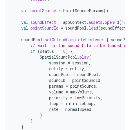
val
pointSource
=
PointSourceParams
()
val
soundEffect
=
appContext
.
assets
.
openFd
(
"so
val
pointSoundId
=
soundPool
.
load
(
soundEffect
,
soundPool
.
setOnLoadCompleteListener
{
soundPoo
// wait for the sound file to be loaded in
if
(
status
==
0
)
{
SpatialSoundPool
.
play
(
session
=
session
,
entity
=
entity
,
soundPool
=
soundPool
,
soundID
=
pointSoundId
,
params
=
pointSource
,
volume
=
maxVolume
,
priority
=
lowPriority
,
loop
=
infiniteLoop
,
rate
=
normalSpeed
)
}
}