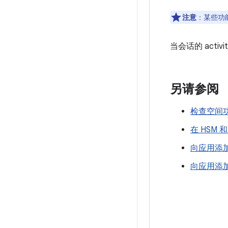
注意
：
某些功
当会话的 act
另请参阅
检查空间
在 HSM 
向应用添
向应用添加