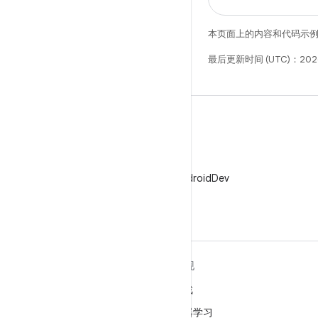
本页面上的内容和代码示
最后更新时间 (UTC)：2026
X
在 X 上关注 @AndroidDev
关于 ANDROID
发现
Android
游戏
适用于企业的 Android
机器学习