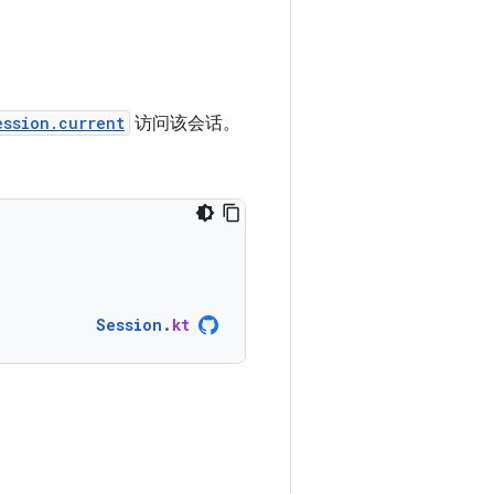
ession.current
访问该会话。
Session
.
kt