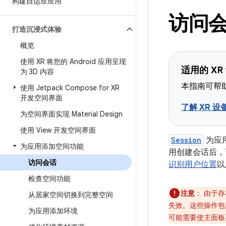
构建自适应应用
访问
打造沉浸式体验
概览
使用 XR 将您的 Android 应用呈现
适用的 XR
为 3D 内容
本指南可帮助
使用 Jetpack Compose for XR
开发空间界面
了解 XR 设
为空间界面实现 Material Design
使用 View 开发空间界面
Session
为应
为应用添加空间功能
用创建会话后
访问会话
识别用户位置
以
检查空间功能
注意
：
由于存在
从居家空间切换到完整空间
失效。这些操作包
为应用添加环境
可能需要使主面板