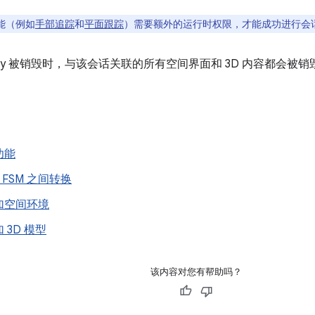
能（例如
手部追踪
和
平面跟踪
）需要额外的运行时权限，才能成功进行会
ivity 被销毁时，与该会话关联的所有空间界面和 3D 内容都会
功能
和 FSM 之间转换
加空间环境
 3D 模型
该内容对您有帮助吗？