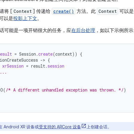
将 [
Context
] 传递给
create()
方法。此
Context
可以是
可以是
投影上下文
。
e 会话可能是一项开销很大的任务，应
在后台处理
，如以下示例所示
esult
=
Session
.
create
(
context
))
{
ionCreateSuccess
-
>
{
xrSession
=
result
.
session
...
DO
(
/* A different unhandled exception was thrown. */
)
Android XR 设备或
受支持的 ARCore 设备
上创建会话。