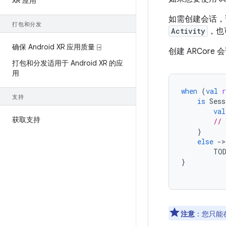
XR 应用
如需创建会话，请
打包和分发
Activity
，也
确保 Android XR 应用质量 ⍈
创建 ARCor
打包和分发适用于 Android XR 的应
用
when
(
val
r
支持
is
Sess
val
获取支持
// 
}
else
-
TO
}
注意
：
您只能在 