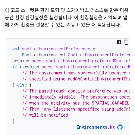
이 코드 스니펫은 환경 도형 및 스카이박스 리소스를 만든 다음
공간 환경 환경설정을 설정합니다. 이 환경설정은 기억되며 앱
에 자체 환경을 설정할 수 있는 기능이 있을 때 적용됩니다.
val
spatialEnvironmentPreference
=
SpatialEnvironment
.
SpatialEnvironmentPreferenc
session
.
scene
.
spatialEnvironment
.
preferredSpatialE
if
(
session
.
scene
.
spatialEnvironment
.
isPreferredSp
// The environment was successfully updated an
// specified using addOnSpatialEnvironmentChan
}
else
{
// The passthrough opacity preference was succ
// immediately visible. The passthrough opacit
// when the activity has the SPATIAL_CAPABILIT
// Then, any listeners specified using addOnSp
// will be notified.
}
Environments
.
kt