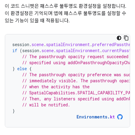
이 코드 스니펫은 패스스루 불투명도 환경설정을 설정합니다.
이 환경설정은 기억되며 앱에 패스스루 불투명도를 설정할 수
있는 기능이 있을 때 적용됩니다.
session
.
scene
.
spatialEnvironment
.
preferredPassthro
if
(
session
.
scene
.
spatialEnvironment
.
currentPassth
// The passthrough opacity request succeeded a
// specified using addOnPassthroughOpacityChan
}
else
{
// The passthrough opacity preference was succ
// immediately visible. The passthrough opacit
// when the activity has the
// SpatialCapabilities.SPATIAL_CAPABILITY_PAS
// Then, any listeners specified using addOnPa
// will be notified.
}
Environments
.
kt