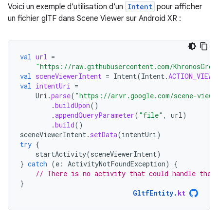
Voici un exemple d'utilisation d'un
Intent
pour afficher
un fichier glTF dans Scene Viewer sur Android XR :
val
url
=
"https://raw.githubusercontent.com/KhronosGrou
val
sceneViewerIntent
=
Intent
(
Intent
.
ACTION_VIEW
)
val
intentUri
=
Uri
.
parse
(
"https://arvr.google.com/scene-viewe
.
buildUpon
()
.
appendQueryParameter
(
"file"
,
url
)
.
build
()
sceneViewerIntent
.
setData
(
intentUri
)
try
{
startActivity
(
sceneViewerIntent
)
}
catch
(
e
:
ActivityNotFoundException
)
{
// There is no activity that could handle the 
}
GltfEntity
.
kt