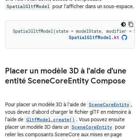
SpatialGltfModel
pour l'afficher dans un sous-espace.
SpatialGltfModel
(
state
=
modelState
,
modifier
=
Su
SpatialGltfModel
.
kt
Placer un modèle 3D à l'aide d'une
entité Scene
Core
Entity Compose
Pour placer un modèle 3D à l'aide de
SceneCoreEntity
,
vous devez d'abord charger le fichier glTF en mémoire à
l'aide de
GltfModel.create()
. Vous pouvez ensuite
placer un modèle 3D dans un
SceneCoreEntity
pour
relier les composants SceneCore aux mises en page