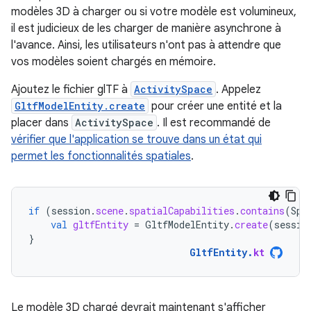
modèles 3D à charger ou si votre modèle est volumineux,
il est judicieux de les charger de manière asynchrone à
l'avance. Ainsi, les utilisateurs n'ont pas à attendre que
vos modèles soient chargés en mémoire.
Ajoutez le fichier glTF à
ActivitySpace
. Appelez
GltfModelEntity.create
pour créer une entité et la
placer dans
ActivitySpace
. Il est recommandé de
vérifier que l'application se trouve dans un état qui
permet les fonctionnalités spatiales
.
if
(
session
.
scene
.
spatialCapabilities
.
contains
(
Spa
val
gltfEntity
=
GltfModelEntity
.
create
(
sessio
}
GltfEntity
.
kt
Le modèle 3D chargé devrait maintenant s'afficher