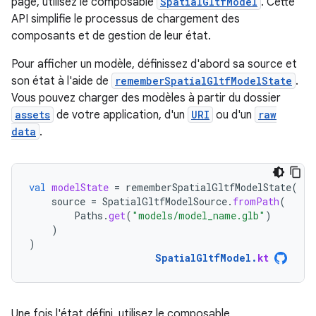
page, utilisez le composable
SpatialGltfModel
. Cette
API simplifie le processus de chargement des
composants et de gestion de leur état.
Pour afficher un modèle, définissez d'abord sa source et
son état à l'aide de
rememberSpatialGltfModelState
.
Vous pouvez charger des modèles à partir du dossier
assets
de votre application, d'un
URI
ou d'un
raw
data
.
val
modelState
=
rememberSpatialGltfModelState
(
source
=
SpatialGltfModelSource
.
fromPath
(
Paths
.
get
(
"models/model_name.glb"
)
)
)
SpatialGltfModel
.
kt
Une fois l'état défini, utilisez le composable