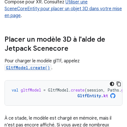
Compose pour XR. Consultez
Utiliser une
SceneCoreEntity pour placer un objet 3D dans votre mise
en page
.
Placer un modèle 3D à l'aide de
Jetpack Scenecore
Pour charger le modèle glTF, appelez
GltfModel.create()
.
val
gltfModel
=
GltfModel
.
create
(
session
,
Paths
.
ge
GltfEntity
.
kt
À ce stade, le modèle est chargé en mémoire, mais il
n'est pas encore affiché. Si vous avez de nombreux