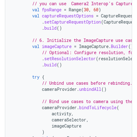
// you can use  Camera2 Interop's CaptureR
val
fpsRange
=
Range
(
30
,
60
)
val
captureRequestOptions
=
CaptureRequest
.
setCaptureRequestOption
(
CaptureReques
.
build
()
// 6. Initialize the ImageCapture use case
val
imageCapture
=
ImageCapture
.
Builder
()
// Optional: Configure resolution, for
.
setResolutionSelector
(
resolutionSelec
.
build
()
try
{
// Unbind use cases before rebinding.
cameraProvider
.
unbindAll
()
// Bind use cases to camera using the 
cameraProvider
.
bindToLifecycle
(
activity
,
cameraSelector
,
imageCapture
)