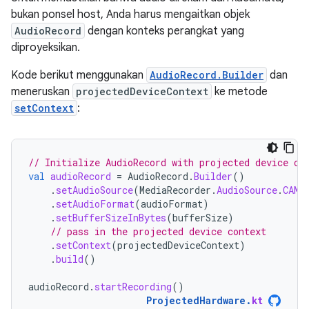
bukan ponsel host, Anda harus mengaitkan objek
AudioRecord
dengan konteks perangkat yang
diproyeksikan.
Kode berikut menggunakan
AudioRecord.Builder
dan
meneruskan
projectedDeviceContext
ke metode
setContext
:
// Initialize AudioRecord with projected device co
val
audioRecord
=
AudioRecord
.
Builder
()
.
setAudioSource
(
MediaRecorder
.
AudioSource
.
CAMC
.
setAudioFormat
(
audioFormat
)
.
setBufferSizeInBytes
(
bufferSize
)
// pass in the projected device context
.
setContext
(
projectedDeviceContext
)
.
build
()
audioRecord
.
startRecording
()
ProjectedHardware
.
kt