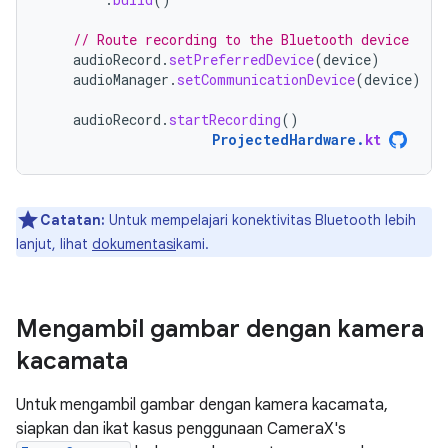
// Route recording to the Bluetooth device
audioRecord
.
setPreferredDevice
(
device
)
audioManager
.
setCommunicationDevice
(
device
)
audioRecord
.
startRecording
()
ProjectedHardware
.
kt
Catatan:
Untuk mempelajari konektivitas Bluetooth lebih
lanjut, lihat
dokumentasi
kami.
Mengambil gambar dengan kamera
kacamata
Untuk mengambil gambar dengan kamera kacamata,
siapkan dan ikat kasus penggunaan CameraX's