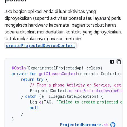
Jika bagian aplikasi Anda di luar aktivitas yang
diproyeksikan (seperti aktivitas ponsel atau layanan) perlu
mengakses hardware kacamata, bagian tersebut harus
secara eksplisit mendapatkan konteks yang diproyeksikan.
Untuk melakukannya, gunakan metode
createProjectedDeviceContext
:
@OptIn
(
ExperimentalProjectedApi
::
class
)
private
fun
getGlassesContext
(
context
:
Context
):
C
return
try
{
// From a phone Activity or Service, get a
ProjectedContext
.
createProjectedDeviceCont
}
catch
(
e
:
IllegalStateException
)
{
Log
.
e
(
TAG
,
"Failed to create projected dev
null
}
}
ProjectedHardware
.
kt