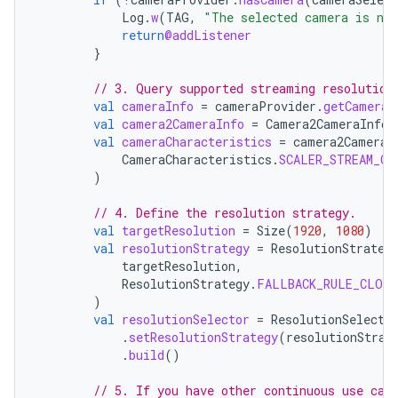
Log
.
w
(
TAG
,
"The selected camera is not
return
@addListener
}
// 3. Query supported streaming resolution
val
cameraInfo
=
cameraProvider
.
getCameraI
val
camera2CameraInfo
=
Camera2CameraInfo
.
val
cameraCharacteristics
=
camera2CameraI
CameraCharacteristics
.
SCALER_STREAM_CO
)
// 4. Define the resolution strategy.
val
targetResolution
=
Size
(
1920
,
1080
)
val
resolutionStrategy
=
ResolutionStrateg
targetResolution
,
ResolutionStrategy
.
FALLBACK_RULE_CLOSE
)
val
resolutionSelector
=
ResolutionSelecto
.
setResolutionStrategy
(
resolutionStrat
.
build
()
// 5. If you have other continuous use cas