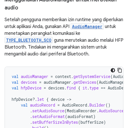
audio
Setelah pengguna memberikan izin runtime yang diperlukan
untuk aplikasi Anda, gunakan API
AudioManager
untuk
menetapkan perangkat komunikasi ke
TYPE_BLUETOOTH_SCO
guna merutekan audio melalui HFP
Bluetooth. Tindakan ini mengarahkan sistem untuk
mengambil audio dari periferal Bluetooth.
val
audioManager
=
context
.
getSystemService
(
AudioM
val
devices
=
audioManager
.
getDevices
(
AudioManager
val
hfpDevice
=
devices
.
find
{
it
.
type
==
AudioDev
hfpDevice
?.
let
{
device
-
val
audioRecord
=
AudioRecord
.
Builder
()
.
setAudioSource
(
MediaRecorder
.
AudioSource
.
.
setAudioFormat
(
audioFormat
)
.
setBufferSizeInBytes
(
bufferSize
)
.
build
()