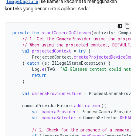
ImageCapture
ke kamera kacamata menggunakan
konteks yang benar untuk aplikasi Anda:
private
fun
startCameraOnGlasses
(
activity
:
Compone
// 1. Get the CameraProvider using the project
// When using the projected context, DEFAULT_B
val
projectedContext
=
try
{
ProjectedContext
.
createProjectedDeviceCont
}
catch
(
e
:
IllegalStateException
)
{
Log
.
e
(
TAG
,
"AI Glasses context could not b
return
}
val
cameraProviderFuture
=
ProcessCameraProvid
cameraProviderFuture
.
addListener
({
val
cameraProvider
:
ProcessCameraProvider
val
cameraSelector
=
CameraSelector
.
DEFAUL
// 2. Check for the presence of a camera.
if
(
!
cameraProvider
.
hasCamera
(
cameraSelect