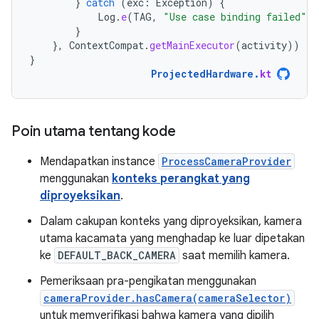
}
catch
(
exc
:
Exception
)
{
Log
.
e
(
TAG
,
"Use case binding failed"
,
}
},
ContextCompat
.
getMainExecutor
(
activity
))
}
ProjectedHardware
.
kt
Poin utama tentang kode
Mendapatkan instance
ProcessCameraProvider
menggunakan
konteks perangkat yang
diproyeksikan
.
Dalam cakupan konteks yang diproyeksikan, kamera
utama kacamata yang menghadap ke luar dipetakan
ke
DEFAULT_BACK_CAMERA
saat memilih kamera.
Pemeriksaan pra-pengikatan menggunakan
cameraProvider.hasCamera(cameraSelector)
untuk memverifikasi bahwa kamera yang dipilih