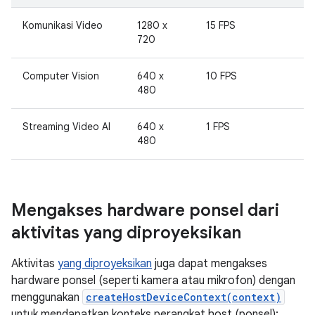
Komunikasi Video
1280 x
15 FPS
720
Computer Vision
640 x
10 FPS
480
Streaming Video AI
640 x
1 FPS
480
Mengakses hardware ponsel dari
aktivitas yang diproyeksikan
Aktivitas
yang diproyeksikan
juga dapat mengakses
hardware ponsel (seperti kamera atau mikrofon) dengan
menggunakan
createHostDeviceContext(context)
untuk mendapatkan konteks perangkat host (ponsel):