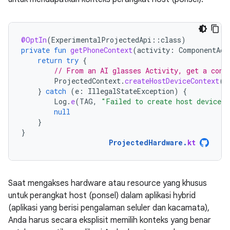
@OptIn
(
ExperimentalProjectedApi
::
class
)
private
fun
getPhoneContext
(
activity
:
ComponentAct
return
try
{
// From an AI glasses Activity, get a cont
ProjectedContext
.
createHostDeviceContext
(
a
}
catch
(
e
:
IllegalStateException
)
{
Log
.
e
(
TAG
,
"Failed to create host device c
null
}
}
ProjectedHardware
.
kt
Saat mengakses hardware atau resource yang khusus
untuk perangkat host (ponsel) dalam aplikasi hybrid
(aplikasi yang berisi pengalaman seluler dan kacamata),
Anda harus secara eksplisit memilih konteks yang benar