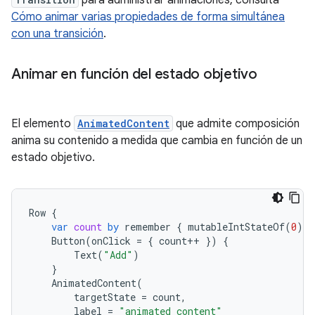
para administrar animaciones, consulta
Cómo animar varias propiedades de forma simultánea
con una transición
.
Animar en función del estado objetivo
El elemento
AnimatedContent
que admite composición
anima su contenido a medida que cambia en función de un
estado objetivo.
Row
{
var
count
by
remember
{
mutableIntStateOf
(
0
)
}
Button
(
onClick
=
{
count
++
})
{
Text
(
"Add"
)
}
AnimatedContent
(
targetState
=
count
,
label
=
"animated content"