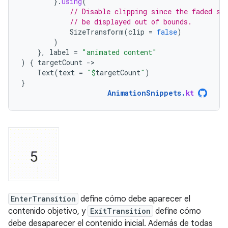
}.
using
(
// Disable clipping since the faded sl
// be displayed out of bounds.
SizeTransform
(
clip
=
false
)
)
},
label
=
"animated content"
)
{
targetCount
-
Text
(
text
=
"
$
targetCount
"
)
}
AnimationSnippets
.
kt
EnterTransition
define cómo debe aparecer el
contenido objetivo, y
ExitTransition
define cómo
debe desaparecer el contenido inicial. Además de todas