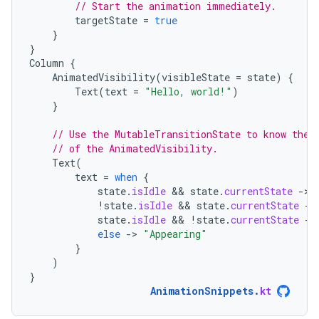
// Start the animation immediately.
targetState
=
true
}
}
Column
{
AnimatedVisibility
(
visibleState
=
state
)
{
Text
(
text
=
"Hello, world!"
)
}
// Use the MutableTransitionState to know the 
// of the AnimatedVisibility.
Text
(
text
=
when
{
state
.
isIdle
 && 
state
.
currentState
-
>
!
state
.
isIdle
 && 
state
.
currentState
-
>
state
.
isIdle
 && 
!
state
.
currentState
-
>
else
-
>
"Appearing"
}
)
}
AnimationSnippets
.
kt