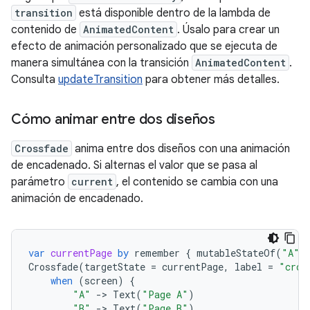
transition
está disponible dentro de la lambda de
contenido de
AnimatedContent
. Úsalo para crear un
efecto de animación personalizado que se ejecuta de
manera simultánea con la transición
AnimatedContent
.
Consulta
updateTransition
para obtener más detalles.
Cómo animar entre dos diseños
Crossfade
anima entre dos diseños con una animación
de encadenado. Si alternas el valor que se pasa al
parámetro
current
, el contenido se cambia con una
animación de encadenado.
var
currentPage
by
remember
{
mutableStateOf
(
"A"
)
Crossfade
(
targetState
=
currentPage
,
label
=
"cros
when
(
screen
)
{
"A"
-
>
Text
(
"Page A"
)
"B"
-
>
Text
(
"Page B"
)