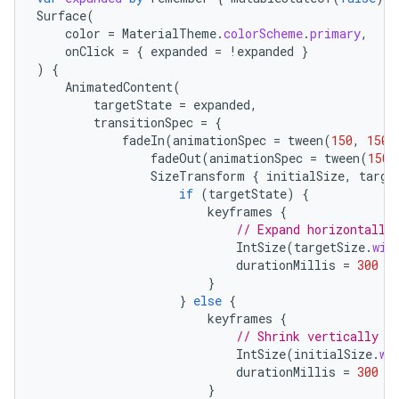
Surface
(
color
=
MaterialTheme
.
colorScheme
.
primary
,
onClick
=
{
expanded
=
!
expanded
}
)
{
AnimatedContent
(
targetState
=
expanded
,
transitionSpec
=
{
fadeIn
(
animationSpec
=
tween
(
150
,
150
)
fadeOut
(
animationSpec
=
tween
(
150
)
SizeTransform
{
initialSize
,
targe
if
(
targetState
)
{
keyframes
{
// Expand horizontally
IntSize
(
targetSize
.
wid
durationMillis
=
300
}
}
else
{
keyframes
{
// Shrink vertically f
IntSize
(
initialSize
.
wi
durationMillis
=
300
}