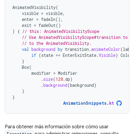
AnimatedVisibility
(
visible
=
visible
,
enter
=
fadeIn
(),
exit
=
fadeOut
()
)
{
// this: AnimatedVisibilityScope
// Use AnimatedVisibilityScope#transition to a
// to the AnimatedVisibility.
val
background
by
transition
.
animateColor
(
labe
if
(
state
==
EnterExitState
.
Visible
)
Color
}
Box
(
modifier
=
Modifier
.
size
(
128.
dp
)
.
background
(
background
)
)
}
AnimationSnippets
.
kt
Para obtener más información sobre cómo usar
Transition