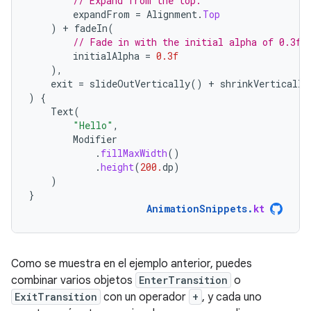
// Expand from the top.
expandFrom
=
Alignment
.
Top
)
+
fadeIn
(
// Fade in with the initial alpha of 0.3f.
initialAlpha
=
0.3f
),
exit
=
slideOutVertically
()
+
shrinkVertically
)
{
Text
(
"Hello"
,
Modifier
.
fillMaxWidth
()
.
height
(
200.
dp
)
)
}
AnimationSnippets
.
kt
Como se muestra en el ejemplo anterior, puedes
combinar varios objetos
EnterTransition
o
ExitTransition
con un operador
+
, y cada uno