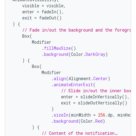
visible
=
visible
,
enter
=
fadeIn
(),
exit
=
fadeOut
()
)
{
// Fade in/out the background and the foregrou
Box
(
Modifier
.
fillMaxSize
()
.
background
(
Color
.
DarkGray
)
)
{
Box
(
Modifier
.
align
(
Alignment
.
Center
)
.
animateEnterExit
(
// Slide in/out the inner box.
enter
=
slideInVertically
(),
exit
=
slideOutVertically
()
)
.
sizeIn
(
minWidth
=
256.
dp
,
minHeig
.
background
(
Color
.
Red
)
)
{
// Content of the notification…