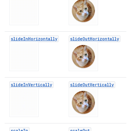
slide
In
Horizontally
slide
Out
Horizontally
slide
In
Vertically
slide
Out
Vertically
scale
In
scale
Out