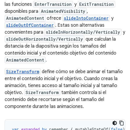
las funciones
EnterTransition
y
ExitTransition
disponibles para
AnimatedVisibility
,
AnimatedContent
ofrece
slideIntoContainer
y
slideOutOfContainer
. Estas son alternativas
convenientes para
slideInHorizontally/Vertically
y
slideOutHorizontally/Vertically
que calculan la
distancia de la diapositiva según los tamaños del
contenido inicial y el contenido objetivo del contenido
AnimatedContent
.
SizeTransform
define cómo se debe animar el tamaño
entre el contenido inicial y el objetivo. Cuando creas la
animación, tienes acceso al tamaño inicial y al tamaño
objetivo.
SizeTransform
también controla si el
contenido debe recortarse según el tamaño del
componente durante las animaciones.
var
expanded
by
remember
{
mutableStateOf
(
false
)
}