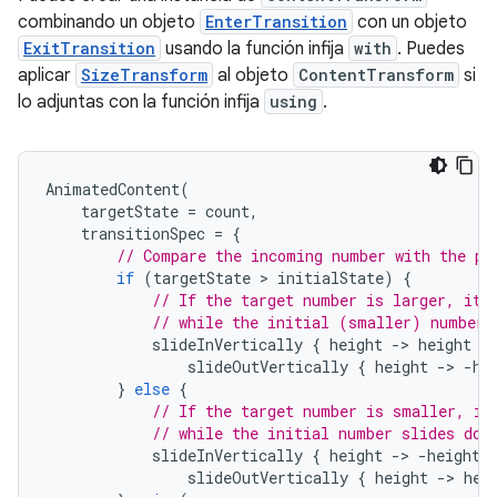
combinando un objeto
EnterTransition
con un objeto
ExitTransition
usando la función infija
with
. Puedes
aplicar
SizeTransform
al objeto
ContentTransform
si
lo adjuntas con la función infija
using
.
AnimatedContent
(
targetState
=
count
,
transitionSpec
=
{
// Compare the incoming number with the pr
if
(
targetState
 > 
initialState
)
{
// If the target number is larger, it 
// while the initial (smaller) number 
slideInVertically
{
height
-
>
height
}
slideOutVertically
{
height
-
>
-
he
}
else
{
// If the target number is smaller, it
// while the initial number slides dow
slideInVertically
{
height
-
>
-
height
slideOutVertically
{
height
-
>
hei