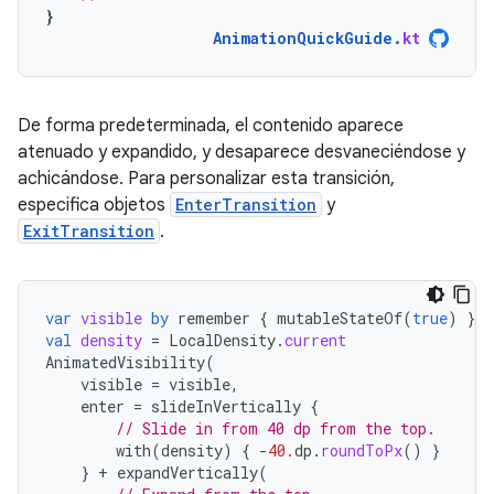
}
AnimationQuickGuide
.
kt
De forma predeterminada, el contenido aparece
atenuado y expandido, y desaparece desvaneciéndose y
achicándose. Para personalizar esta transición,
especifica objetos
EnterTransition
y
ExitTransition
.
var
visible
by
remember
{
mutableStateOf
(
true
)
}
val
density
=
LocalDensity
.
current
AnimatedVisibility
(
visible
=
visible
,
enter
=
slideInVertically
{
// Slide in from 40 dp from the top.
with
(
density
)
{
-
40.
dp
.
roundToPx
()
}
}
+
expandVertically
(