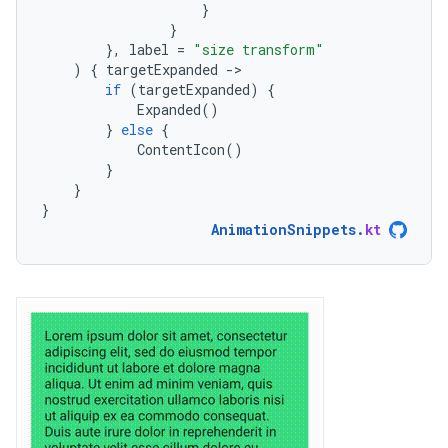
}
}
},
label
=
"size transform"
)
{
targetExpanded
-
if
(
targetExpanded
)
{
Expanded
()
}
else
{
ContentIcon
()
}
}
}
AnimationSnippets
.
kt