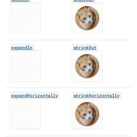
expand
In
shrink
Out
expand
Horizontally
shrink
Horizontally