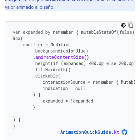
valor animado al diseño.
var
expanded
by
remember
{
mutableStateOf
(
false
)
}
Box
(
modifier
=
Modifier
.
background
(
colorBlue
)
.
animateContentSize
()
.
height
(
if
(
expanded
)
400.
dp
else
200.
dp
)
.
fillMaxWidth
()
.
clickable
(
interactionSource
=
remember
{
Mutable
indication
=
null
)
{
expanded
=
!
expanded
}
)
{
}
AnimationQuickGuide
.
kt