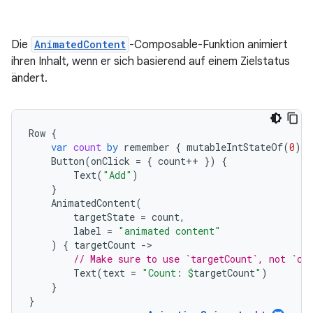
Die
AnimatedContent
-Composable-Funktion animiert
ihren Inhalt, wenn er sich basierend auf einem Zielstatus
ändert.
Row
{
var
count
by
remember
{
mutableIntStateOf
(
0
)
}
Button
(
onClick
=
{
count
++
})
{
Text
(
"Add"
)
}
AnimatedContent
(
targetState
=
count
,
label
=
"animated content"
)
{
targetCount
-
// Make sure to use `targetCount`, not `co
Text
(
text
=
"Count: 
$
targetCount
"
)
}
}