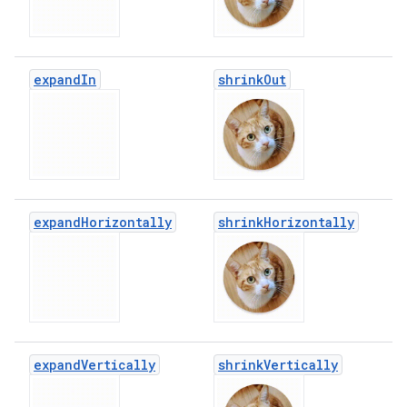
expand
In
shrink
Out
expand
Horizontally
shrink
Horizontally
expand
Vertically
shrink
Vertically