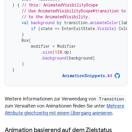
)
{
// this: AnimatedVisibilityScope
// Use AnimatedVisibilityScope#transition to a
// to the AnimatedVisibility.
val
background
by
transition
.
animateColor
(
labe
if
(
state
==
EnterExitState
.
Visible
)
Color
}
Box
(
modifier
=
Modifier
.
size
(
128.
dp
)
.
background
(
background
)
)
}
AnimationSnippets
.
kt
Weitere Informationen zur Verwendung von
Transition
zum Verwalten von Animationen finden Sie unter
Mehrere
Attribute gleichzeitig mit einem Übergang animieren
.
Animation basierend auf dem Zielstatus