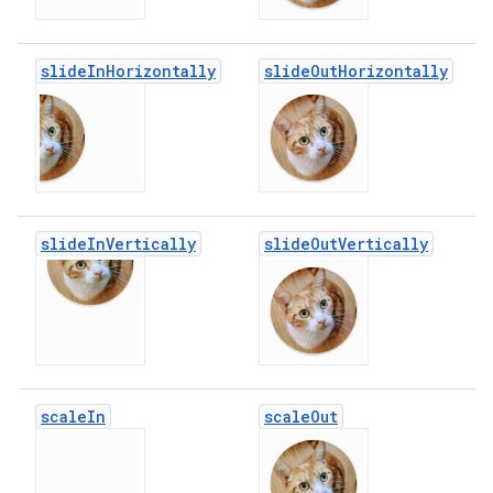
slide
In
Horizontally
slide
Out
Horizontally
slide
In
Vertically
slide
Out
Vertically
scale
In
scale
Out