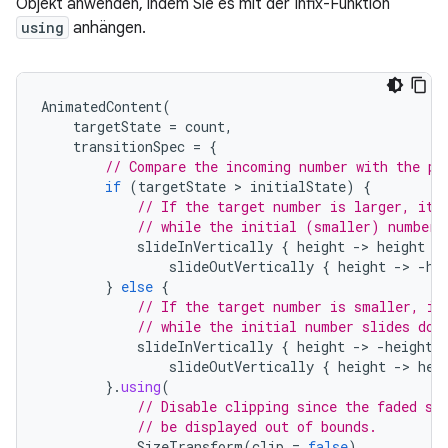
Objekt anwenden, indem Sie es mit der Infix-Funktion
using
anhängen.
AnimatedContent
(
targetState
=
count
,
transitionSpec
=
{
// Compare the incoming number with the pr
if
(
targetState
 > 
initialState
)
{
// If the target number is larger, it 
// while the initial (smaller) number 
slideInVertically
{
height
-
>
height
}
slideOutVertically
{
height
-
>
-
he
}
else
{
// If the target number is smaller, it
// while the initial number slides dow
slideInVertically
{
height
-
>
-
height
slideOutVertically
{
height
-
>
hei
}.
using
(
// Disable clipping since the faded sl
// be displayed out of bounds.
SizeTransform
(
clip
=
false
)