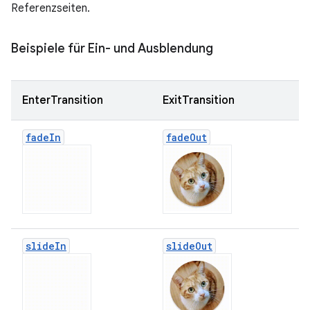
Referenzseiten.
Beispiele für Ein- und Ausblendung
EnterTransition
ExitTransition
fade
In
fade
Out
slide
In
slide
Out