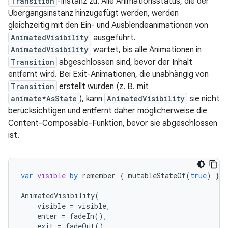
Transition
-Instanz zu. Alle Animationsstatus, die der
Übergangsinstanz hinzugefügt werden, werden
gleichzeitig mit den Ein- und Ausblendeanimationen von
AnimatedVisibility
ausgeführt.
AnimatedVisibility
wartet, bis alle Animationen in
Transition
abgeschlossen sind, bevor der Inhalt
entfernt wird. Bei Exit-Animationen, die unabhängig von
Transition
erstellt wurden (z. B. mit
animate*AsState
), kann
AnimatedVisibility
sie nicht
berücksichtigen und entfernt daher möglicherweise die
Content-Composable-Funktion, bevor sie abgeschlossen
ist.
var
visible
by
remember
{
mutableStateOf
(
true
)
}
AnimatedVisibility
(
visible
=
visible
,
enter
=
fadeIn
(),
exit
=
fadeOut
()