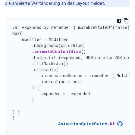
die animierte Wertänderung an das Layout meldet.
var
expanded
by
remember
{
mutableStateOf
(
false
)
}
Box
(
modifier
=
Modifier
.
background
(
colorBlue
)
.
animateContentSize
()
.
height
(
if
(
expanded
)
400.
dp
else
200.
dp
)
.
fillMaxWidth
()
.
clickable
(
interactionSource
=
remember
{
Mutable
indication
=
null
)
{
expanded
=
!
expanded
}
)
{
}
AnimationQuickGuide
.
kt