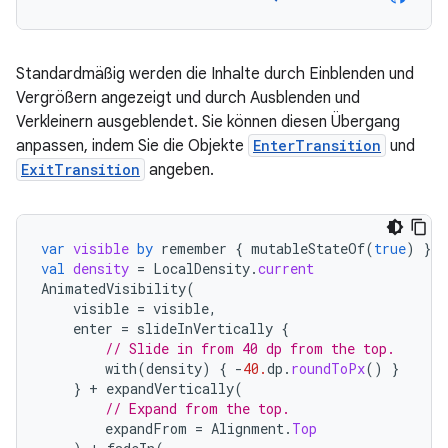
Standardmäßig werden die Inhalte durch Einblenden und
Vergrößern angezeigt und durch Ausblenden und
Verkleinern ausgeblendet. Sie können diesen Übergang
anpassen, indem Sie die Objekte
EnterTransition
und
ExitTransition
angeben.
var
visible
by
remember
{
mutableStateOf
(
true
)
}
val
density
=
LocalDensity
.
current
AnimatedVisibility
(
visible
=
visible
,
enter
=
slideInVertically
{
// Slide in from 40 dp from the top.
with
(
density
)
{
-
40.
dp
.
roundToPx
()
}
}
+
expandVertically
(
// Expand from the top.
expandFrom
=
Alignment
.
Top