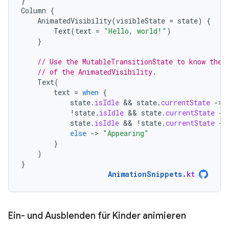
}
Column
{
AnimatedVisibility
(
visibleState
=
state
)
{
Text
(
text
=
"Hello, world!"
)
}
// Use the MutableTransitionState to know the 
// of the AnimatedVisibility.
Text
(
text
=
when
{
state
.
isIdle
 && 
state
.
currentState
-
>
!
state
.
isIdle
 && 
state
.
currentState
-
>
state
.
isIdle
 && 
!
state
.
currentState
-
>
else
-
>
"Appearing"
}
)
}
AnimationSnippets
.
kt
Ein- und Ausblenden für Kinder animieren