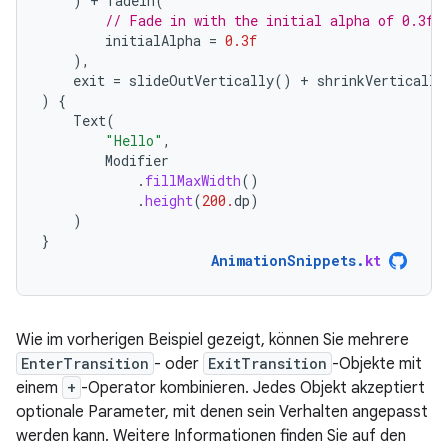
)
+
fadeIn
(
// Fade in with the initial alpha of 0.3f.
initialAlpha
=
0.3f
),
exit
=
slideOutVertically
()
+
shrinkVertically
)
{
Text
(
"Hello"
,
Modifier
.
fillMaxWidth
()
.
height
(
200.
dp
)
)
}
AnimationSnippets
.
kt
Wie im vorherigen Beispiel gezeigt, können Sie mehrere
EnterTransition
- oder
ExitTransition
-Objekte mit
einem
+
-Operator kombinieren. Jedes Objekt akzeptiert
optionale Parameter, mit denen sein Verhalten angepasst
werden kann. Weitere Informationen finden Sie auf den