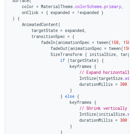
Surface
(
color
=
MaterialTheme
.
colorScheme
.
primary
,
onClick
=
{
expanded
=
!
expanded
}
)
{
AnimatedContent
(
targetState
=
expanded
,
transitionSpec
=
{
fadeIn
(
animationSpec
=
tween
(
150
,
150
)
fadeOut
(
animationSpec
=
tween
(
150
)
SizeTransform
{
initialSize
,
targe
if
(
targetState
)
{
keyframes
{
// Expand horizontally
IntSize
(
targetSize
.
wid
durationMillis
=
300
}
}
else
{
keyframes
{
// Shrink vertically f
IntSize
(
initialSize
.
wi
durationMillis
=
300
}
}