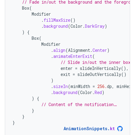
// Fade in/out the background and the foregrou
Box
(
Modifier
.
fillMaxSize
()
.
background
(
Color
.
DarkGray
)
)
{
Box
(
Modifier
.
align
(
Alignment
.
Center
)
.
animateEnterExit
(
// Slide in/out the inner box.
enter
=
slideInVertically
(),
exit
=
slideOutVertically
()
)
.
sizeIn
(
minWidth
=
256.
dp
,
minHeig
.
background
(
Color
.
Red
)
)
{
// Content of the notification…
}
}
}
AnimationSnippets
.
kt