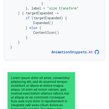
}
},
label
=
"size transform"
)
{
targetExpanded
-
if
(
targetExpanded
)
{
Expanded
()
}
else
{
ContentIcon
()
}
}
}
AnimationSnippets
.
kt