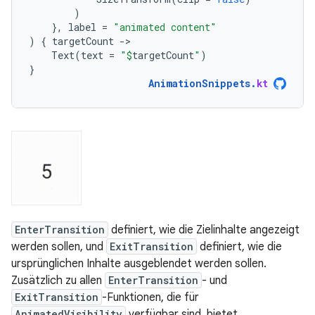
)
},
label
=
"animated content"
)
{
targetCount
-
Text
(
text
=
"
$
targetCount
"
)
}
AnimationSnippets
.
kt
EnterTransition
definiert, wie die Zielinhalte angezeigt
werden sollen, und
ExitTransition
definiert, wie die
ursprünglichen Inhalte ausgeblendet werden sollen.
Zusätzlich zu allen
EnterTransition
- und
ExitTransition
-Funktionen, die für
AnimatedVisibility
verfügbar sind, bietet