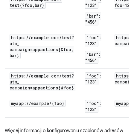
test{?foo
,
bar}
"123"
foo=123
"bar":
"456"
https:
/
/
example
.
com
/
test?
"foo":
https:
/
utm
_
"123"
campaig
campaign=appactions{&foo
,
"bar":
bar}
"456"
https:
/
/
example
.
com
/
test?
"foo":
https:
/
utm
_
"123"
campaig
campaign=appactions{#foo}
myapp:
/
/
example
/
{foo}
"foo":
myapp:
/
"123"
Więcej informacji o konfigurowaniu szablonów adresów