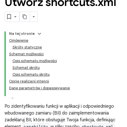
Utwórz shortcuts
.
xml
Na tej stronie
Omówienie
Skróty statyczne
Schemat możliwości
Opis schematu możliwości
Schemat skrótu
Opis schematu skrótu
Opcje realizacji intencji
Dane parametrów i dopasowywanie
Po zidentyfikowaniu funkcji w aplikacji i odpowiedniego
wbudowanego zamiaru (BII) do zaimplementowania
zadeklaruj BII, które obsługuje Twoja funkcja, definiując
element
capability
w pliku zasobu
shortcuts.xml
.