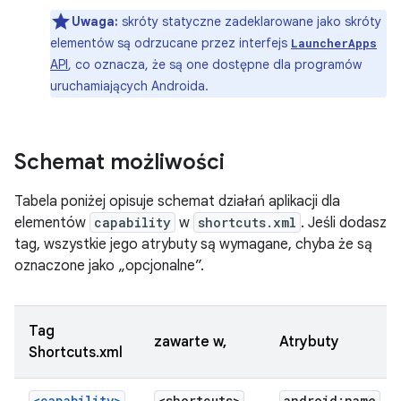
Uwaga:
skróty statyczne zadeklarowane jako skróty
elementów są odrzucane przez interfejs
LauncherApps
API
, co oznacza, że są one dostępne dla programów
uruchamiających Androida.
Schemat możliwości
Tabela poniżej opisuje schemat działań aplikacji dla
elementów
capability
w
shortcuts.xml
. Jeśli dodasz
tag, wszystkie jego atrybuty są wymagane, chyba że są
oznaczone jako „opcjonalne”.
Tag
zawarte w,
Atrybuty
Shortcuts.xml
<capability>
<shortcuts>
android:name