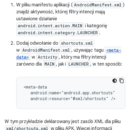
W pliku manifestu aplikacji (
AndroidManifest.xml
)
znajdź aktywność, której filtry intencji mają
ustawione działanie
android.intent.action.MAIN
i kategorię
android.intent.category.LAUNCHER
.
Dodaj odwołanie do
shortcuts.xml
w
AndroidManifest.xml
, używając tagu
<meta-
data>
w
Activity
, który ma filtry intencji
zarówno dla
MAIN
, jak i
LAUNCHER
, w ten sposób:
android:resource="@xml/shortcuts"
W tym przykładzie deklarowany jest zasób XML dla pliku
xml/shortcuts.xml
w pliku APK. Więcej informacji