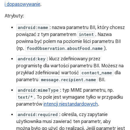
i dopasowywanie
.
Atrybuty:
android:name
: nazwa parametru BII, który chcesz
powiązać z tym parametrem
intent
. Nazwa
powinna być polem na poziomie liści parametru BII
(np.
foodObservation.aboutFood.name
).
android:key
: klucz zdefiniowany przez
programistę dla wartości parametru BII. Możesz na
przykład zdefiniować wartość
contact_name
dla
parametru
message.recipient.name
BII.
android:mimeType
: typ MIME parametru, np.
text/*
. To pole jest wymagane tylko w przypadku
parametrów
intencji niestandardowych
.
android:required
: określa, czy zapytanie
użytkownika musi zawierać ten parametr, aby
można było go użyć do realizacji. Jeśli parametr jest