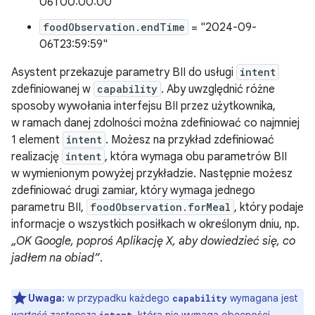
06T00:00:00"
foodObservation.endTime
= "2024-09-
06T23:59:59"
Asystent przekazuje parametry BII do usługi
intent
zdefiniowanej w
capability
. Aby uwzględnić różne
sposoby wywołania interfejsu BII przez użytkownika,
w ramach danej zdolności można zdefiniować co najmniej
1 element
intent
. Możesz na przykład zdefiniować
realizację
intent
, która wymaga obu parametrów BII
w wymienionym powyżej przykładzie. Następnie możesz
zdefiniować drugi zamiar, który wymaga jednego
parametru BII,
foodObservation.forMeal
, który podaje
informacje o wszystkich posiłkach w określonym dniu, np.
„OK Google, poproś Aplikację X, aby dowiedzieć się, co
jadłem na obiad”
.
Uwaga:
w przypadku każdego
wymagana jest
capability