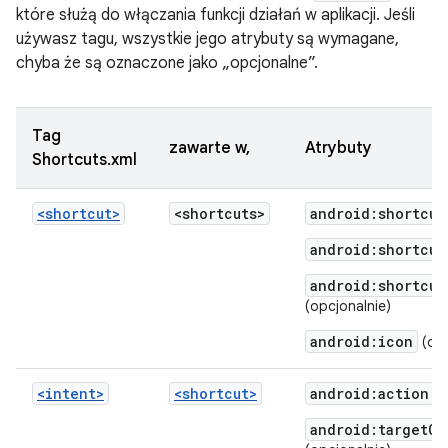
które służą do włączania funkcji działań w aplikacji. Jeśli
używasz tagu, wszystkie jego atrybuty są wymagane,
chyba że są oznaczone jako „opcjonalne”.
Tag
zawarte w,
Atrybuty
Shortcuts.xml
<shortcut>
<shortcuts>
android:shortcut
android:shortcut
android:shortcut
(opcjonalnie)
android:icon
(opc
<intent>
<shortcut>
android:action
android:targetCl