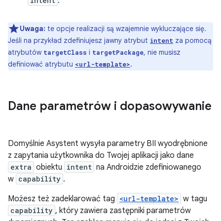
intent
.
Uwaga:
te opcje realizacji są wzajemnie wykluczające się.
Jeśli na przykład zdefiniujesz jawny atrybut
za pomocą
intent
atrybutów
i
, nie musisz
targetClass
targetPackage
definiować atrybutu
.
<url-template>
Dane parametrów i dopasowywanie
Domyślnie Asystent wysyła parametry BII wyodrębnione
z zapytania użytkownika do Twojej aplikacji jako dane
extra
obiektu
intent
na Androidzie zdefiniowanego
w
capability
.
Możesz też zadeklarować tag
<url-template>
w tagu
capability
, który zawiera zastępniki parametrów