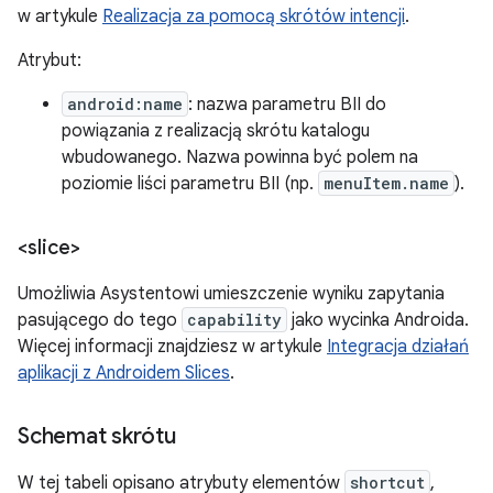
w artykule
Realizacja za pomocą skrótów intencji
.
Atrybut:
android:name
: nazwa parametru BII do
powiązania z realizacją skrótu katalogu
wbudowanego. Nazwa powinna być polem na
poziomie liści parametru BII (np.
menuItem.name
).
<slice>
Umożliwia Asystentowi umieszczenie wyniku zapytania
pasującego do tego
capability
jako wycinka Androida.
Więcej informacji znajdziesz w artykule
Integracja działań
aplikacji z Androidem Slices
.
Schemat skrótu
W tej tabeli opisano atrybuty elementów
shortcut
,