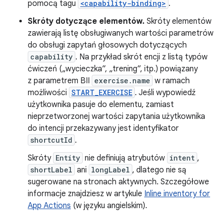
pomocą tagu
<capability-binding>
.
Skróty dotyczące elementów.
Skróty elementów
zawierają listę obsługiwanych wartości parametrów
do obsługi zapytań głosowych dotyczących
capability
. Na przykład skrót encji z listą typów
ćwiczeń („wycieczka”, „trening”, itp.) powiązany
z parametrem BII
exercise.name
w ramach
możliwości
START_EXERCISE
. Jeśli wypowiedź
użytkownika pasuje do elementu, zamiast
nieprzetworzonej wartości zapytania użytkownika
do intencji przekazywany jest identyfikator
shortcutId
.
Skróty
Entity
nie definiują atrybutów
intent
,
shortLabel
ani
longLabel
, dlatego nie są
sugerowane na stronach aktywnych. Szczegółowe
informacje znajdziesz w artykule
Inline inventory for
App Actions
(w języku angielskim).