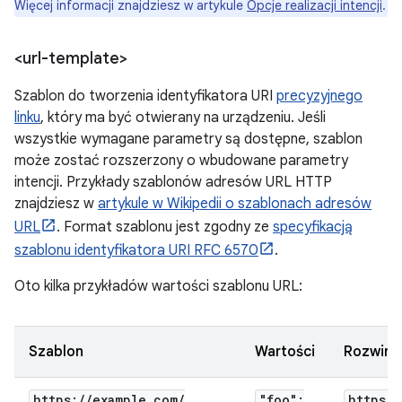
Więcej informacji znajdziesz w artykule
Opcje realizacji intencji
.
<url-template>
Szablon do tworzenia identyfikatora URI
precyzyjnego
linku
, który ma być otwierany na urządzeniu. Jeśli
wszystkie wymagane parametry są dostępne, szablon
może zostać rozszerzony o wbudowane parametry
intencji. Przykłady szablonów adresów URL HTTP
znajdziesz w
artykule w Wikipedii o szablonach adresów
URL
. Format szablonu jest zgodny ze
specyfikacją
szablonu identyfikatora URI RFC 6570
.
Oto kilka przykładów wartości szablonu URL:
Szablon
Wartości
Rozwini
https:
/
/
example
.
com
/
"foo":
https:
/