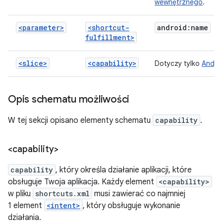
wewnętrznego
.
<parameter>
<shortcut-
android:name
fulfillment>
<slice>
<capability>
Dotyczy tylko
Androi
Opis schematu możliwości
W tej sekcji opisano elementy schematu
capability
.
<capability>
capability
, który określa działanie aplikacji, które
obsługuje Twoja aplikacja. Każdy element
<capability>
w pliku
shortcuts.xml
musi zawierać co najmniej
1 element
<intent>
, który obsługuje wykonanie
działania.