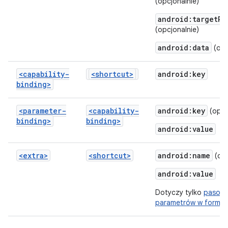
(opcjonalnie)
android:targetPa
(opcjonalnie)
android:data
(opc
<capability-
<shortcut>
android:key
binding>
<parameter-
<capability-
android:key
(opcj
binding>
binding>
android:value
<extra>
<shortcut>
android:name
(opc
android:value
Dotyczy tylko
pasowa
parametrów w formie 