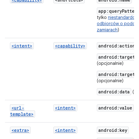
app:queryPatter
tylko
niestandardow
odbiorców o podob
zamiarach
)
<intent>
<capability>
android:action
(
android:targetC
(opcjonalnie)
android:targetP
(opcjonalnie)
android:data
(op
<url-
<intent>
android:value
template>
<extra>
<intent>
android:key