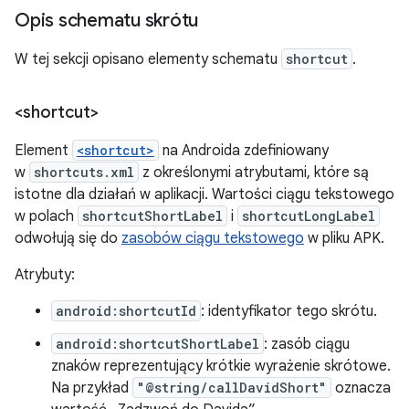
Opis schematu skrótu
W tej sekcji opisano elementy schematu
shortcut
.
<shortcut>
Element
<shortcut>
na Androida zdefiniowany
w
shortcuts.xml
z określonymi atrybutami, które są
istotne dla działań w aplikacji. Wartości ciągu tekstowego
w polach
shortcutShortLabel
i
shortcutLongLabel
odwołują się do
zasobów ciągu tekstowego
w pliku APK.
Atrybuty:
android:shortcutId
: identyfikator tego skrótu.
android:shortcutShortLabel
: zasób ciągu
znaków reprezentujący krótkie wyrażenie skrótowe.
Na przykład
"@string/callDavidShort"
oznacza