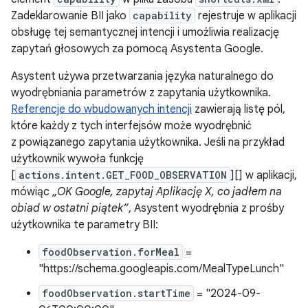
Zadeklarowanie BII jako
capability
rejestruje w aplikacji
obsługę tej semantycznej intencji i umożliwia realizację
zapytań głosowych za pomocą Asystenta Google.
Asystent używa przetwarzania języka naturalnego do
wyodrębniania parametrów z zapytania użytkownika.
Referencje do wbudowanych intencji
zawierają listę pól,
które każdy z tych interfejsów może wyodrębnić
z powiązanego zapytania użytkownika. Jeśli na przykład
użytkownik wywoła funkcję
[
actions.intent.GET_FOOD_OBSERVATION
][] w aplikacji,
mówiąc
„OK Google, zapytaj Aplikację X, co jadłem na
obiad w ostatni piątek”
, Asystent wyodrębnia z prośby
użytkownika te parametry BII:
foodObservation.forMeal
=
"https://schema.googleapis.com/MealTypeLunch"
foodObservation.startTime
= "2024-09-