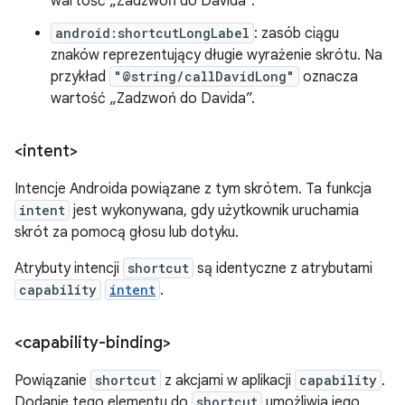
wartość „Zadzwoń do Davida”.
android:shortcutLongLabel
: zasób ciągu
znaków reprezentujący długie wyrażenie skrótu. Na
przykład
"@string/callDavidLong"
oznacza
wartość „Zadzwoń do Davida”.
<intent>
Intencje Androida powiązane z tym skrótem. Ta funkcja
intent
jest wykonywana, gdy użytkownik uruchamia
skrót za pomocą głosu lub dotyku.
Atrybuty intencji
shortcut
są identyczne z atrybutami
capability
intent
.
<capability-binding>
Powiązanie
shortcut
z akcjami w aplikacji
capability
.
Dodanie tego elementu do
shortcut
umożliwia jego