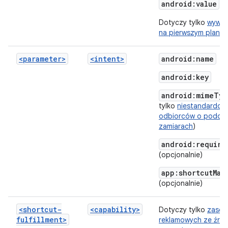
android:value
Dotyczy tylko
wywoła
na pierwszym planie
.
<parameter>
<intent>
android:name
android:key
android:mimeTyp
tylko
niestandardow
odbiorców o podob
zamiarach
)
android:require
(opcjonalnie)
app:shortcutMat
(opcjonalnie)
<shortcut-
<capability>
Dotyczy tylko
zaso
fulfillment>
reklamowych ze źród