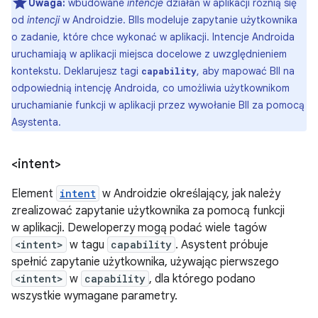
Uwaga:
wbudowane
intencje
działań w aplikacji różnią się
od
intencji
w Androidzie. BIIs modeluje zapytanie użytkownika
o zadanie, które chce wykonać w aplikacji. Intencje Androida
uruchamiają w aplikacji miejsca docelowe z uwzględnieniem
kontekstu. Deklarujesz tagi
, aby mapować BII na
capability
odpowiednią intencję Androida, co umożliwia użytkownikom
uruchamianie funkcji w aplikacji przez wywołanie BII za pomocą
Asystenta.
<intent>
Element
intent
w Androidzie określający, jak należy
zrealizować zapytanie użytkownika za pomocą funkcji
w aplikacji. Deweloperzy mogą podać wiele tagów
<intent>
w tagu
capability
. Asystent próbuje
spełnić zapytanie użytkownika, używając pierwszego
<intent>
w
capability
, dla którego podano
wszystkie wymagane parametry.