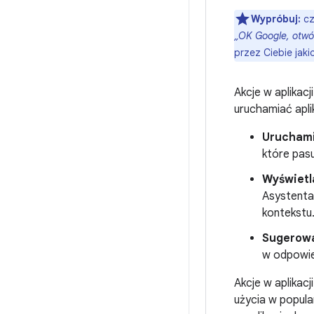
Wypróbuj:
cz
„OK Google, otwó
przez Ciebie jakic
Akcje w aplikac
uruchamiać apli
Uruchami
które pas
Wyświetla
Asystenta,
kontekstu
Sugerowa
w odpowie
Akcje w aplikacj
użycia w popul