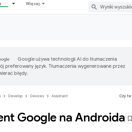
e
Więcej
Google używa technologii AI do tłumaczenia
wój preferowany język. Tłumaczenia wygenerowane przez
ierać błędy.
s
Develop
Devices
Assistant
Czy te
ent Google na Androida