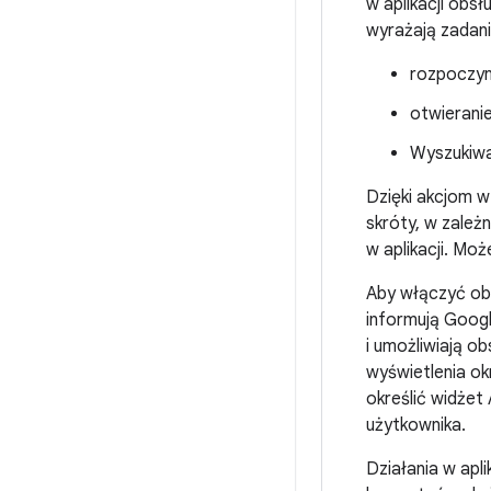
w aplikacji obs
wyrażają zadani
rozpoczyn
otwieranie 
Wyszukiwan
Dzięki akcjom 
skróty, w zależ
w aplikacji. Mo
Aby włączyć obsł
informują Googl
i umożliwiają ob
wyświetlenia ok
określić widżet
użytkownika.
Działania w apl