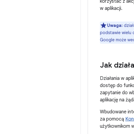
korzystać z akcj
w aplikacji.
Uwaga:
dział
podstawie wielu 
Google może wedł
Jak działa
Działania w apl
dostęp do funkc
zapytanie do w
aplikację na żą
Wbudowane inte
za pomocą
Kon
użytkownikom w