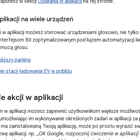
ajdziesz w sekcji
Działania w aplikacji
na tej stronie.
likacji na wiele urządzeń
 w aplikacji możesz sterować urządzeniami głosowo, nie tylko
i interfejsom BII zoptymalizowanym pod kątem automatyzacji
omocą głosu:
bliższy parking
ie stacji ładowania EV w pobliżu
 akcji w aplikacji
om w aplikacji możesz zapewnić użytkownikom większe możliwoś
umożliwiając im wykonywanie określonych zadań w aplikacji z
k ma zainstalowaną Twoją aplikację, może po prostu wyrazić sw
wę aplikacji, np.
„OK Google, rozpocznij ćwiczenie w aplikacj