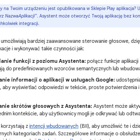
y na Twoim urządzeniu jest opublikowana w Sklepie Play aplikacja? 
rz NazwaAplikacji”
. Asystent może otworzyć Twoją aplikację bez ko
hkolwiek integracji.
ji umożliwiają bardziej zaawansowane sterowanie głosowe, dz
kacje i wykonywać takie czynności jak:
anie funkcji z poziomu Asystenta:
połącz funkcje aplikacj
ują do predefiniowanych wzorców semantycznych lub wbudowan
nie informacji o aplikacji w usługach Google:
udostępni
 aby wyświetlać odpowiedzi w tekście, proste potwierdzenia i 
.
nie skrótów głosowych z Asystenta:
Asystent może akty
dnim kontekście, aby użytkownicy mogli je odkrywać lub odtw
i korzystają z
intencji wbudowanych
(BII), aby umożliwić te i dz
arnych kategoriach zadań. Szczegółowe informacje o obsłudz