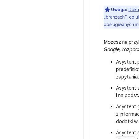
Uwaga:
Doku
„branżach”, co u
obsługiwanych in
Możesz na przyk
Google, rozpocz
Asystent 
predefini
zapytania.
Asystent 
i na podst
Asystent g
z informa
dodatki w
Asystent 