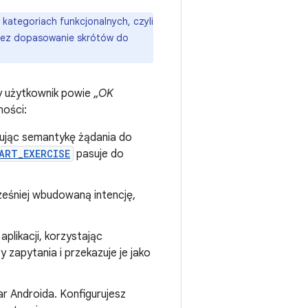
kategoriach funkcjonalnych, czyli
rzez dopasowanie skrótów do
dy użytkownik powie
„OK
ności:
wując semantykę żądania do
ART_EXERCISE
pasuje do
ześniej wbudowaną intencję,
plikacji, korzystając
 zapytania i przekazuje je jako
r Androida. Konfigurujesz