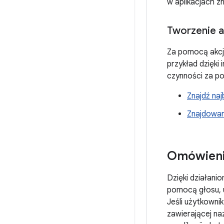
w aplikacjach zn
Tworzenie ap
Za pomocą akcji
przykład dzięk
czynności za p
Znajdź naj
Znajdowan
Omówienie
Dzięki działani
pomocą głosu, 
Jeśli użytkowni
zawierającej naz