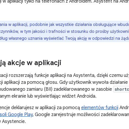
i w aplikacji tylko na telefonach z Androidem. Asystent na Andr
ania w aplikacji, podobnie jak wszystkie działania obsługujące wbu
czynników, w tym jakości i trafności w stosunku do prośby użytkown
ug własnego uznania wyświetlać Twoją akcję w odpowiedzi na żąd
ją akcje w aplikacji
ikacji rozszerzają funkcje aplikacji na Asystenta, dzięki czemu
ji aplikacji za pomocą głosu. Gdy użytkownik wywoła działanie 
budowanego zamiaru (BII) zadeklarowanego w zasobie
short
danym ekranie lub wyświetlając widżet Androida.
ncje deklarujesz w aplikacji za pomocą
elementów funkcji
Andro
soli Google Play
, Google zarejestruje możliwości zadeklarowane 
 Asystencie.