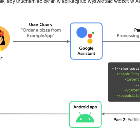
ak, aby uruchamiać ekran w aplikacji lub wyświetlać widżet w A