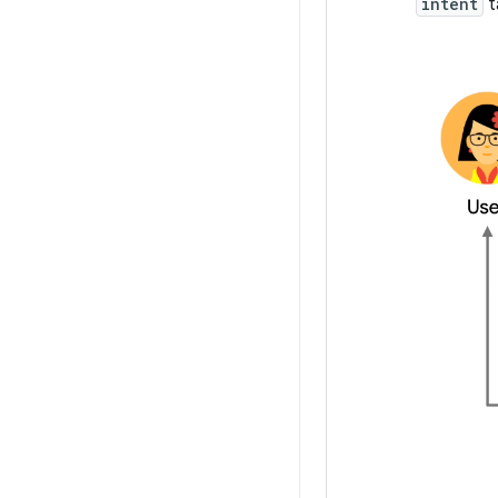
intent
t