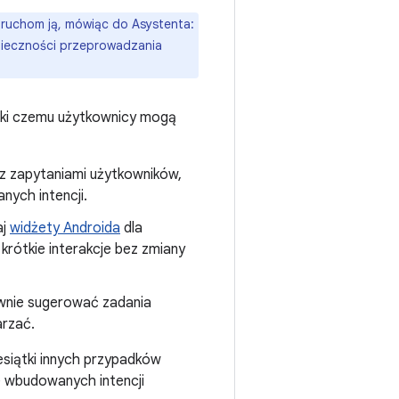
Uruchom ją, mówiąc do Asystenta:
nieczności przeprowadzania
ięki czemu użytkownicy mogą
i z zapytaniami użytkowników,
ych intencji.
aj
widżety Androida
dla
krótkie interakcje bez zmiany
wnie sugerować zadania
arzać.
iesiątki innych przypadków
e wbudowanych intencji