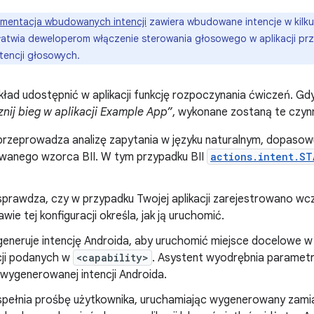
mentacja wbudowanych intencji
zawiera wbudowane intencje w kilku 
łatwia deweloperom włączenie sterowania głosowego w aplikacji p
tencji głosowych.
ład udostępnić w aplikacji funkcję rozpoczynania ćwiczeń. G
nij bieg w aplikacji Example App”
, wykonane zostaną te czyn
przeprowadza analizę zapytania w języku naturalnym, dopaso
owanego wzorca BII. W tym przypadku BII
actions.intent.ST
sprawdza, czy w przypadku Twojej aplikacji zarejestrowano wc
awie tej konfiguracji określa, jak ją uruchomić.
eneruje intencję Androida, aby uruchomić miejsce docelowe w a
cji podanych w
<capability>
. Asystent wyodrębnia parametry
 wygenerowanej intencji Androida.
spełnia prośbę użytkownika, uruchamiając wygenerowany zamia