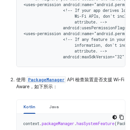
<uses-permission
<!--
If
your
app
derives
loc
Wi-Fi
APIs,
don't
inclu
attribute.
android:usesPermissionFlags=
<uses-permission
<!--
If
any
feature
in
your
information,
don't
incl
attribute.
android:maxSdkVersion="32"
/
使用
PackageManager
API 檢查裝置是否支援 Wi-Fi
Aware，如下所示：
Kotlin
Java
context
.
packageManager
.
hasSystemFeature
(
Packa