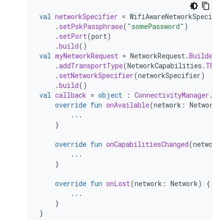
val
networkSpecifier
=
WifiAwareNetworkSpecifi
.
setPskPassphrase
(
"somePassword"
)
.
setPort
(
port
)
.
build
()
val
myNetworkRequest
=
NetworkRequest
.
Builder
.
addTransportType
(
NetworkCapabilities
.
TRA
.
setNetworkSpecifier
(
networkSpecifier
)
.
build
()
val
callback
=
object
:
ConnectivityManager
.
N
override
fun
onAvailable
(
network
:
Network
...
}
override
fun
onCapabilitiesChanged
(
networ
...
}
override
fun
onLost
(
network
:
Network
)
{
...
}
}