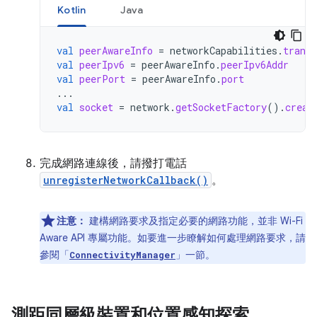
Kotlin
Java
val
peerAwareInfo
=
networkCapabilities
.
transp
val
peerIpv6
=
peerAwareInfo
.
peerIpv6Addr
val
peerPort
=
peerAwareInfo
.
port
...
val
socket
=
network
.
getSocketFactory
().
creat
完成網路連線後，請撥打電話
unregisterNetworkCallback()
。
注意：
建構網路要求及指定必要的網路功能，並非 Wi-Fi
Aware API 專屬功能。如要進一步瞭解如何處理網路要求，請
參閱「
」一節。
ConnectivityManager
測距同層級裝置和位置感知探索