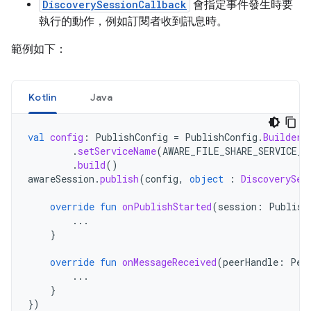
DiscoverySessionCallback
會指定事件發生時要
執行的動作，例如訂閱者收到訊息時。
範例如下：
Kotlin
Java
val
config
:
PublishConfig
=
PublishConfig
.
Builder
(
.
setServiceName
(
AWARE_FILE_SHARE_SERVICE_N
.
build
()
awareSession
.
publish
(
config
,
object
:
DiscoverySes
override
fun
onPublishStarted
(
session
:
Publish
...
}
override
fun
onMessageReceived
(
peerHandle
:
Pee
...
}
})