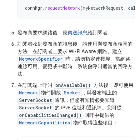
connMgr
.
requestNetwork
(
myNetworkRequest
,
call
發布商要求網路後，應
傳送訊息
給訂閱者。
訂閱者收到發布商的訊息後，請使用與發布商相同的
方法，在訂閱者上要求 Wi-Fi Aware 網路。建立
NetworkSpecifier
時，請勿指定連接埠。當網路
連線可用、變更或中斷時，系統會呼叫適當的回呼方
法。
在訂閱端上呼叫
onAvailable()
方法後，即可使用
Network
物件開啟
Socket
，與發布端上的
ServerSocket
通訊，但您有知情必要知道
ServerSocket
的 IPv6 位址和通訊埠。您可從
onCapabilitiesChanged()
回呼中提供的
NetworkCapabilities
物件取得這些項目：