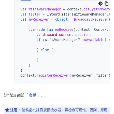
val
wifiAwareManager
=
context
.
getSystemServi
val
filter
=
IntentFilter
(
WifiAwareManager
.
AC
val
myReceiver
=
object
:
BroadcastReceiver
()
override
fun
onReceive
(
context
:
Context
,
// discard current sessions
if
(
wifiAwareManager
?.
isAvailable
)
{
...
}
else
{
...
}
}
}
context
.
registerReceiver
(
myReceiver
,
filter
)
詳情請參閱「
廣播
」。
注意：
請務必
先
註冊廣播接收器，再檢查可用性。否則，應用