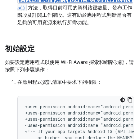
WifiAwareManager.getAvailableAwareResource
s()
方法，取得目前可用的資料路徑數量、發布工作
階段及訂閱工作階段。這有助於應用程式判斷是否有
足夠的可用資源來執行所需功能。
初始設定
如要設定應用程式以使用 Wi-Fi Aware 探索和網路功能，請
按照下列步驟操作：
在應用程式資訊清單中要求下列權限：
<uses-permission
android:name="android.permis
<uses-permission
android:name="android.permis
<uses-permission
android:name="android.permis
<uses-permission
android:name="android.permis
<!--
If
your
app
targets
Android 13
(API
or
higher,
you
must
declare
the
NEARBY_W