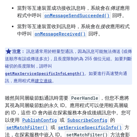
當對等互連裝置成功接收訊息時，系統會在
傳送
應用
程式中呼叫
onMessageSendSucceeded()
回呼。
當對等互連裝置收到訊息時，系統會在
接收
應用程式
中呼叫
onMessageReceived()
回呼。
注意：
訊息通常用於輕量型通訊，因為訊息可能無法傳送 (或傳
送順序有誤或傳送多次)，且長度限制約為 255 個位元組。如要判斷
確切的長度限制，請呼叫
。如要進行高速雙向通
getMaxServiceSpecificInfoLength()
訊，應用程式應
建立連線
。
雖然與同層級節點通訊時需要
PeerHandle
，但您不應將
其視為同層級節點的永久 ID。應用程式可以使用較高層級
的 ID，這些 ID 會內嵌在探索服務本身或後續訊息中。您可
以使用
PublishConfig
或
SubscribeConfig
的
setMatchFilter()
或
setServiceSpecificInfo()
方
法，在探索服務中嵌入 ID。
setMatchFilter()
方法會影