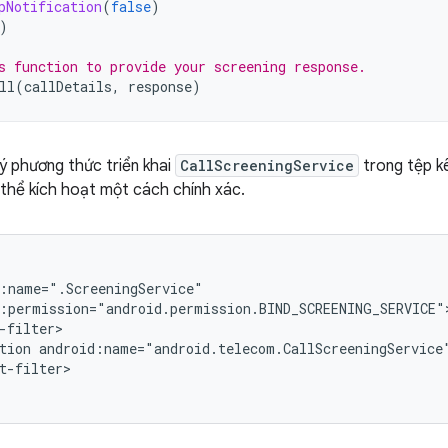
pNotification
(
false
)
)
s function to provide your screening response.
ll
(
callDetails
,
response
)
ý phương thức triển khai
CallScreeningService
trong tệp kê
thể kích hoạt một cách chính xác.
tion
android:name="android.telecom.CallScreeningService
t-filter>
