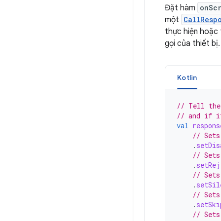
Đặt hàm
onSc
một
CallResp
thực hiện hoặc 
gọi của thiết bị.
Kotlin
// Tell the
// and if i
val
respons
// Sets
.
setDis
// Sets
.
setRej
// Sets
.
setSil
// Sets
.
setSki
// Sets