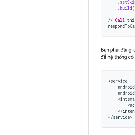
.
setSki
.
build
(
// Call thi
respondToCa
Bạn phải đăng k
để hệ thống có 
<ac
</inten