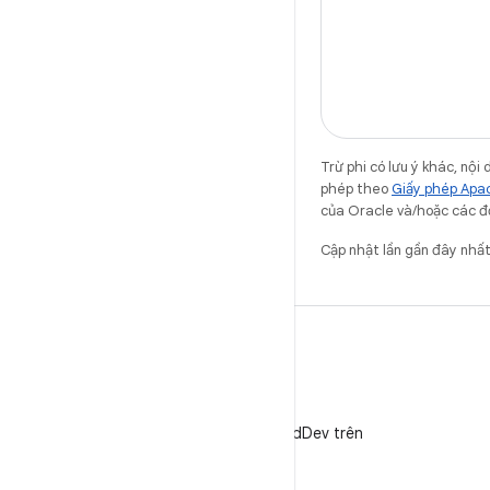
Trừ phi có lưu ý khác, nộ
phép theo
Giấy phép Apa
của Oracle và/hoặc các đơn
Cập nhật lần gần đây nh
X
Theo dõi @AndroidDev trên
X