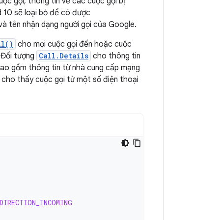
ộc gọi, thông tin về các cuộc gọi bị
d 10 sẽ loại bỏ để có được
và tên nhận dạng người gọi của Google.
ll()
cho mọi cuộc gọi đến hoặc cuộc
m Đối tượng
Call.Details
cho thông tin
ao gồm thông tin từ nhà cung cấp mạng
 cho thấy cuộc gọi từ một số điện thoại
DIRECTION_INCOMING