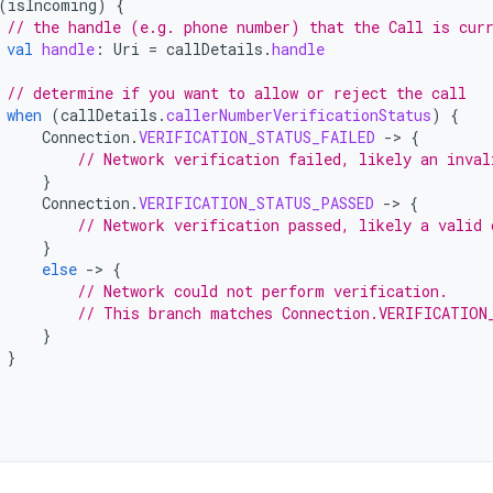
(
isIncoming
)
{
// the handle (e.g. phone number) that the Call is cur
val
handle
:
Uri
=
callDetails
.
handle
// determine if you want to allow or reject the call
when
(
callDetails
.
callerNumberVerificationStatus
)
{
Connection
.
VERIFICATION_STATUS_FAILED
-
>
{
// Network verification failed, likely an inval
}
Connection
.
VERIFICATION_STATUS_PASSED
-
>
{
// Network verification passed, likely a valid 
}
else
-
>
{
// Network could not perform verification.
// This branch matches Connection.VERIFICATION
}
}