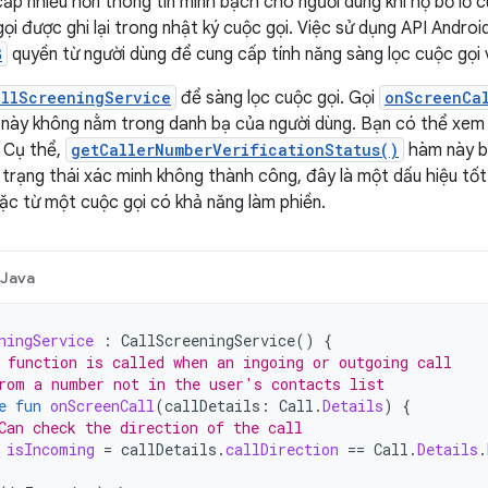
ấp nhiều hơn thông tin minh bạch cho người dùng khi họ bỏ lỡ cu
ọi được ghi lại trong nhật ký cuộc gọi. Việc sử dụng API Androi
G
quyền từ người dùng để cung cấp tính năng sàng lọc cuộc gọi 
allScreeningService
để sàng lọc cuộc gọi. Gọi
onScreenCa
số này không nằm trong danh bạ của người dùng. Bạn có thể xe
. Cụ thể,
getCallerNumberVerificationStatus()
hàm này b
 trạng thái xác minh không thành công, đây là một dấu hiệu tốt
ặc từ một cuộc gọi có khả năng làm phiền.
Java
ningService
:
CallScreeningService
()
{
 function is called when an ingoing or outgoing call
rom a number not in the user's contacts list
e
fun
onScreenCall
(
callDetails
:
Call
.
Details
)
{
Can check the direction of the call
isIncoming
=
callDetails
.
callDirection
==
Call
.
Details
.