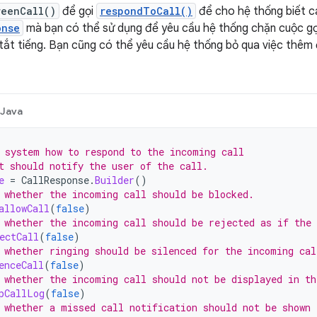
reenCall()
để gọi
respondToCall()
để cho hệ thống biết c
onse
mà bạn có thể sử dụng để yêu cầu hệ thống chặn cuộc gọi
tắt tiếng. Bạn cũng có thể yêu cầu hệ thống bỏ qua việc thêm
Java
 system how to respond to the incoming call
t should notify the user of the call.
e
=
CallResponse
.
Builder
()
 whether the incoming call should be blocked.
allowCall
(
false
)
 whether the incoming call should be rejected as if the
ectCall
(
false
)
 whether ringing should be silenced for the incoming cal
enceCall
(
false
)
 whether the incoming call should not be displayed in th
pCallLog
(
false
)
 whether a missed call notification should not be shown 