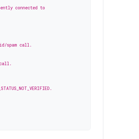
rently connected to
id/spam call.
call.
_STATUS_NOT_VERIFIED.