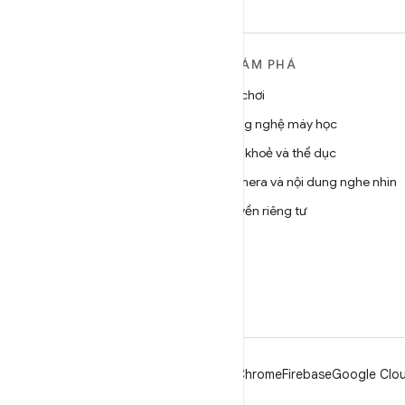
TÌM HIỂU THÊM VỀ
KHÁM PHÁ
ANDROID
Trò chơi
Android
Công nghệ máy học
Android dành cho doanh
Sức khoẻ và thể dục
nghiệp
Camera và nội dung nghe nhìn
Bảo mật
Quyền riêng tư
Source
5G
Tin tức
Blog
Podcast
Android
Chrome
Firebase
Google Clou