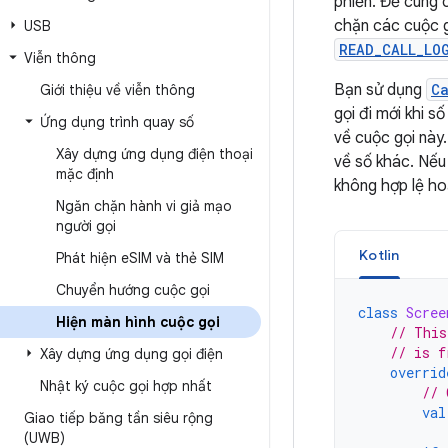
phiền. Để cung c
chặn các cuộc g
USB
READ_CALL_LO
Viễn thông
Bạn sử dụng
C
Giới thiệu về viễn thông
gọi đi mới khi 
Ứng dụng trình quay số
về cuộc gọi này
Xây dựng ứng dụng điện thoại
về số khác. Nếu
mặc định
không hợp lệ ho
Ngăn chặn hành vi giả mạo
người gọi
Kotlin
Phát hiện e
SIM và thẻ SIM
Chuyển hướng cuộc gọi
class
Scree
Hiện màn hình cuộc gọi
// This
// is f
Xây dựng ứng dụng gọi điện
overrid
Nhật ký cuộc gọi hợp nhất
// 
val
Giao tiếp băng tần siêu rộng
(UWB)