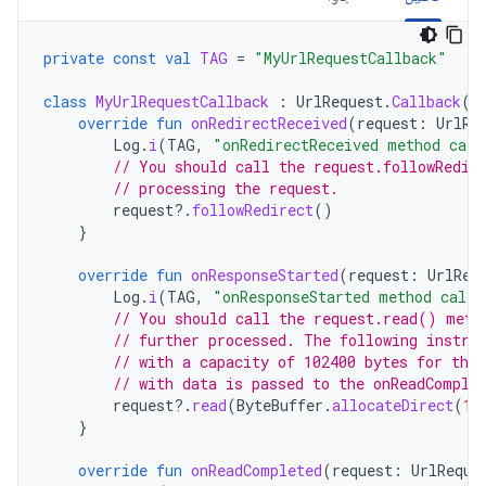
private
const
val
TAG
=
"MyUrlRequestCallback"
class
MyUrlRequestCallback
:
UrlRequest
.
Callback
()
override
fun
onRedirectReceived
(
request
:
UrlRe
Log
.
i
(
TAG
,
"onRedirectReceived method call
// You should call the request.followRedir
// processing the request.
request
?.
followRedirect
()
}
override
fun
onResponseStarted
(
request
:
UrlReq
Log
.
i
(
TAG
,
"onResponseStarted method calle
// You should call the request.read() meth
// further processed. The following instru
// with a capacity of 102400 bytes for the
// with data is passed to the onReadComple
request
?.
read
(
ByteBuffer
.
allocateDirect
(
10
}
override
fun
onReadCompleted
(
request
:
UrlReque