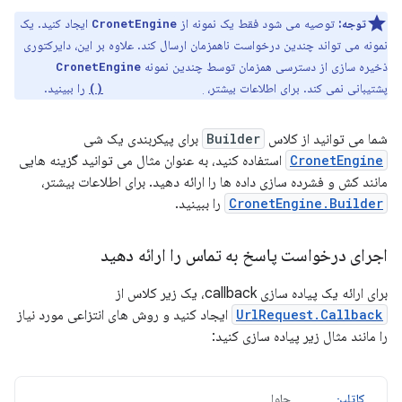
توجه:
توصیه می شود فقط یک نمونه از
ایجاد کنید. یک
CronetEngine
نمونه می تواند چندین درخواست ناهمزمان ارسال کند. علاوه بر این، دایرکتوری
ذخیره سازی از دسترسی همزمان توسط چندین نمونه
CronetEngine
پشتیبانی نمی کند. برای اطلاعات بیشتر،
را ببینید.
setStoragePath()
شما می توانید از کلاس
Builder
برای پیکربندی یک شی
CronetEngine
استفاده کنید، به عنوان مثال می توانید گزینه هایی
مانند کش و فشرده سازی داده ها را ارائه دهید. برای اطلاعات بیشتر،
CronetEngine.Builder
را ببینید.
اجرای درخواست پاسخ به تماس را ارائه دهید
برای ارائه یک پیاده سازی callback، یک زیر کلاس از
UrlRequest.Callback
ایجاد کنید و روش های انتزاعی مورد نیاز
را مانند مثال زیر پیاده سازی کنید:
کاتلین
جاوا