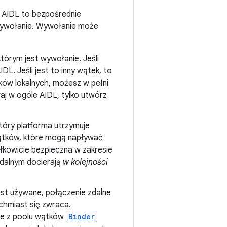
u AIDL to bezpośrednie
 wywołanie. Wywołanie może
órym jest wywołanie. Jeśli
DL. Jeśli jest to inny wątek, to
tków lokalnych, możesz w pełni
waj w ogóle AIDL, tylko utwórz
tóry platforma utrzymuje
wątków, które mogą napływać
ałkowicie bezpieczna w zakresie
dalnym docierają
w kolejności
est używane, połączenie zdalne
ychmiast się zwraca.
nie z poolu wątków
Binder