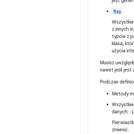
jest gene
Map
Wszystkie
z innych 
typów z p
klasa, któ
użycia int
Musisz uwzględn
nawet jeśli jes
Podczas definio
Metody mo
Wszystkie
danych:
i
Pierwiastk
zmienić.