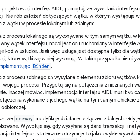
 projektować interfejs AIDL, pamiętaj, że wywołania interfejs
cji. Nie rób założeń dotyczących wątku, w którym występuje
z wątku w procesie lokalnym lub zdalnym:
 z procesu lokalnego są wykonywane w tym samym wątku, w kt
ówny wątek interfejsu, nadal jest on uruchamiany w interfejsie AI
e kod w usłudze. Jeśli więc usługa jest dostępna tylko dla wą
ć, które wątki się w niej wykonują. W takim przypadku nie uży
implementując
Binder
.
 z procesu zdalnego są wysyłane z elementu zbioru wątków, k
Twojego procesu. Przygotuj się na połączenia z nieznanych 
ie. Inaczej mówiąc, implementacja interfejsu AIDL musi być c
ołączenia wykonane z jednego wątku na tym samym obiekcie z
 odbiorczej.
uczowe
oneway
modyfikuje działanie połączeń zdalnych. Gdy j
lokowane. Wywołuje się, gdy wysyłane są dane transakcji, i nat
acja interfejsu ostatecznie otrzymuje to jako zwykłe wywoła