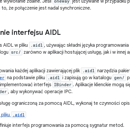
e wywołanie zdalne. Jeśli
oneway
jest używane w przypadku po
to, że połączenie jest nadal synchroniczne.
nie interfejsu AIDL
js AIDL w pliku
.aidl
, używając składni języka programowania
alogu
src/
zarówno w aplikacji hostującej usługę, jak i w innej ap
wania każdej aplikacji zawierającej plik
.aidl
narzędzia pakie
er
na podstawie pliku
.aidl
i zapisują go w katalogu
gen/
p
implementować interfejs
IBinder
. Aplikacje klienckie mogą 
der
, aby wykonywać operacje IPC.
sługę ograniczoną za pomocą AIDL, wykonaj te czynności opis
 pliku
.aidl
efiniuje interfejs programowania za pomocą sygnatur metod.