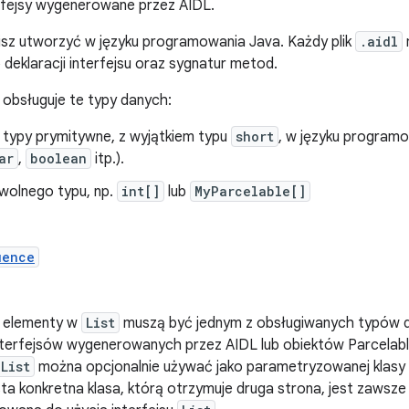
rfejsy wygenerowane przez AIDL.
sz utworzyć w języku programowania Java. Każdy plik
.aidl
 deklaracji interfejsu oraz sygnatur metod.
obsługuje te typy danych:
 typy prymitywne, z wyjątkiem typu
short
, w języku programo
ar
,
boolean
itp.).
owolnego typu, np.
int[]
lub
MyParcelable[]
uence
 elementy w
List
muszą być jednym z obsługiwanych typów dan
interfejsów wygenerowanych przez AIDL lub obiektów Parcelable
List
można opcjonalnie używać jako parametryzowanej klasy 
ta konkretna klasa, którą otrzymuje druga strona, jest zawsz