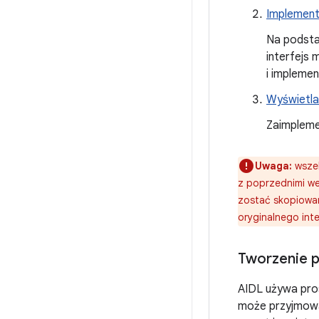
Implementa
Na podsta
interfejs
i implemen
Wyświetlan
Zaimplem
Uwaga:
wszel
z poprzednimi wer
zostać skopiowan
oryginalnego inte
Tworzenie p
AIDL używa pros
może przyjmowa