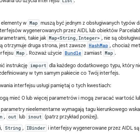
rowana do użycia interfejsu
List
.
 elementy w
Map
muszą być jednym z obsługiwanych typów dany
interfejsów wygenerowanych przez AIDL lub obiektów Parcelabl
arametrami, takie jak
Map<String,Integer>
, nie są obsługi
rą otrzymuje druga strona, jest zawsze
HashMap
, chociaż me
erfejsu
Map
. Rozważ użycie
Bundle
zamiast
Map
.
ić instrukcję
import
dla każdego dodatkowego typu, który ni
t zdefiniowany w tym samym pakiecie co Twój interfejs.
wania interfejsu usługi pamiętaj o tych kwestiach:
gą mieć 0 lub więcej parametrów i mogą zwracać wartość lub
 parametry nieelementarne wymagają tagu kierunkowego wskaz
n
,
out
lub
inout
(patrz przykład poniżej).
i,
String
,
IBinder
i interfejsy wygenerowane przez AIDL s