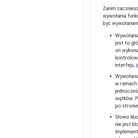
Zanim zaczniesz
wywołania funk
być wywołaniem 
Wywołania
jest to gł
on wykonuj
kontrolowa
interfejs,
Wywołania
w ramach 
jednocześn
wątków. P
po stronie
Słowo kl
nie jest b
Implement