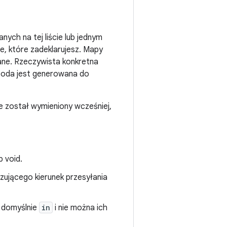
ch na tej liście lub jednym
e, które zadeklarujesz. Mapy
wane. Rzeczywista konkretna
toda jest generowana do
e został wymieniony wcześniej,
 void.
ującego kierunek przesyłania
ą domyślnie
in
i nie można ich