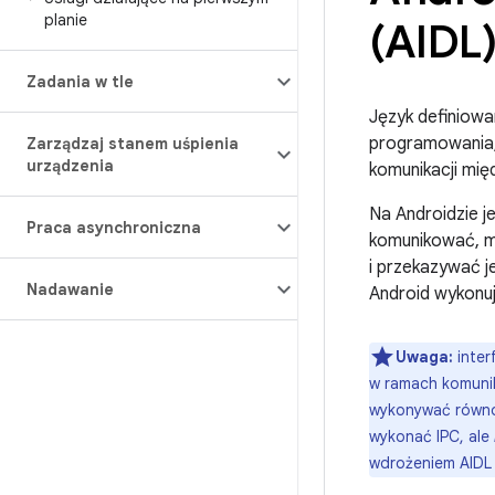
planie
(AIDL
Zadania w tle
Język definiowa
programowania, 
Zarządzaj stanem uśpienia
urządzenia
komunikacji mię
Na Androidzie j
Praca asynchroniczna
komunikować, m
i przekazywać j
Nadawanie
Android wykonuj
Uwaga:
inter
w ramach komunik
wykonywać równoc
wykonać IPC, ale
wdrożeniem AIDL 