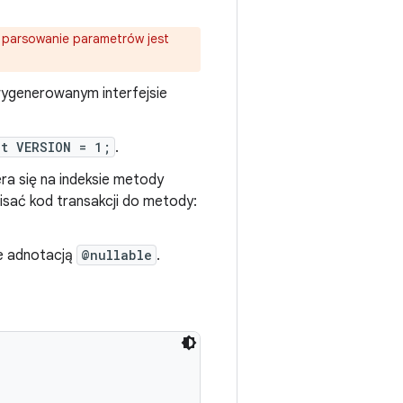
 parsowanie parametrów jest
ygenerowanym interfejsie
nt VERSION = 1;
.
era się na indeksie metody
isać kod transakcji do metody:
e adnotacją
@nullable
.