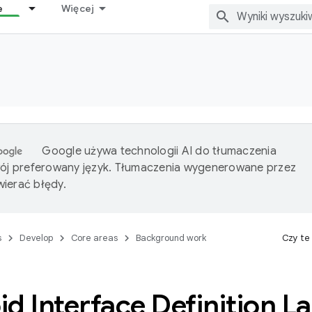
e
Więcej
Google używa technologii AI do tłumaczenia
wój preferowany język. Tłumaczenia wygenerowane przez
ierać błędy.
s
Develop
Core areas
Background work
Czy te
d Interface Definition 