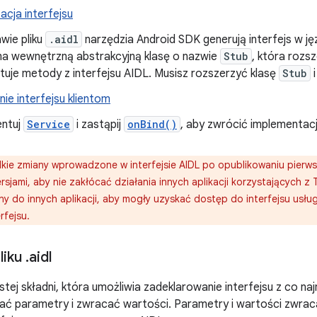
cja interfejsu
wie pliku
.aidl
narzędzia Android SDK generują interfejs w j
 ma wewnętrzną abstrakcyjną klasę o nazwie
Stub
, która rozs
tuje metody z interfejsu AIDL. Musisz rozszerzyć klasę
Stub
i
ie interfejsu klientom
entuj
Service
i zastąpij
onBind()
, aby zwrócić implementac
kie zmiany wprowadzone w interfejsie AIDL po opublikowaniu pierw
sjami, aby nie zakłócać działania innych aplikacji korzystających z T
y do innych aplikacji, aby mogły uzyskać dostęp do interfejsu usłu
rfejsu.
liku
.
aidl
tej składni, która umożliwia zadeklarowanie interfejsu z co na
ć parametry i zwracać wartości. Parametry i wartości zwra