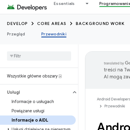
Essentials
Programowani
DEVELOP
CORE AREAS
BACKGROUND WORK
Przegląd
Przewodniki
treści na T
Wszystkie główne obszary ⍈
AI mogą zaw
Usługi
Android Developer
Informacje o usługach
Przewodniki
Powiązane usługi
Informacje o AIDL
Androi
Usługi działające na pierwszym