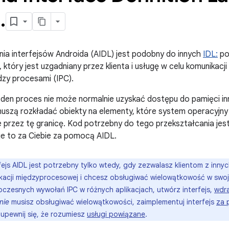
)
.
nia interfejsów Androida (AIDL) jest podobny do innych
IDL:
po
który jest uzgadniany przez klienta i usługę w celu komunikac
dzy procesami (IPC).
eden proces nie może normalnie uzyskać dostępu do pamięci in
uszą rozkładać obiekty na elementy, które system operacyjn
e przez tę granicę. Kod potrzebny do tego przekształcania jest
e to za Ciebie za pomocą AIDL.
fejs AIDL jest potrzebny tylko wtedy, gdy zezwalasz klientom z innyc
acji międzyprocesowej i chcesz obsługiwać wielowątkowość w swojej
zesnych wywołań IPC w różnych aplikacjach, utwórz interfejs,
wdr
nie
musisz obsługiwać wielowątkowości, zaimplementuj interfejs
za
upewnij się, że rozumiesz
usługi powiązane
.