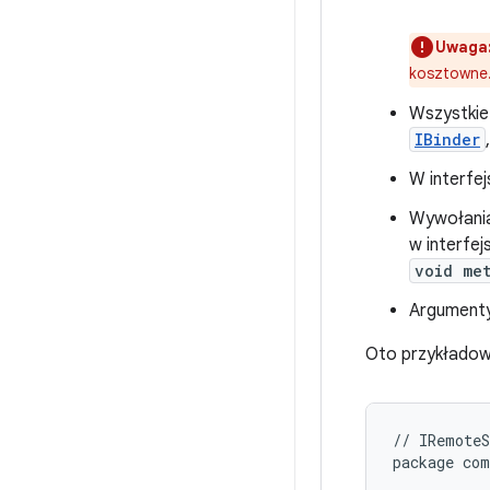
Uwaga
kosztowne
Wszystkie
IBinder
W interfej
Wywołania
w interfej
void me
Argumenty
Oto przykładow
// IRemoteS
package com