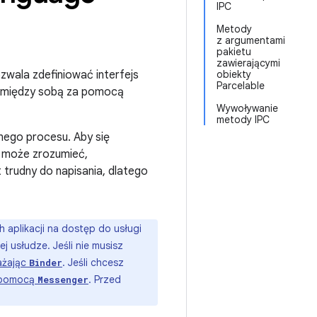
IPC
Metody
z argumentami
pakietu
zawierającymi
zwala zdefiniować interfejs
obiekty
Parcelable
ji między sobą za pomocą
Wywoływanie
metody IPC
nego procesu. Aby się
y może zrozumieć,
 trudny do napisania, dlatego
h aplikacji na dostęp do usługi
 usłudze. Jeśli nie musisz
ażając
. Jeśli chcesz
Binder
 pomocą
. Przed
Messenger