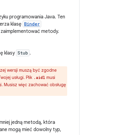
ęzyku programowania Java. Ten
zerza klasę
Binder
 zaimplementować metody.
ję klasy
Stub
.
szej wersji muszą być zgodne
wojej usługi. Plik
musi
.aidl
gi. Musisz więc zachować obsługę
jmniej jedną metodą, która
cane mogą mieć dowolny typ,