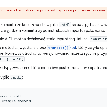
:
ogranicz kierunek do tego, co jest naprawdę potrzebne, ponieważ
.
 komentarze kodu zawarte w pliku
.aidl
są uwzględniane w w
, z wyjątkiem komentarzy po instrukcjach importu i pakowania.
sie AIDL można definiować stałe typu string i int, np.
const i
 metod są wysyłane przez
transact()
kod
, który zwykle opi
sie. Ponieważ utrudnia to wersjonowanie, możesz ręcznie przyp
thod() = 10;
.
 i typy zwracane, które mogą być puste, muszą być opatrzon
y plik
.aidl
:
ervice.aidl

.example.android;
