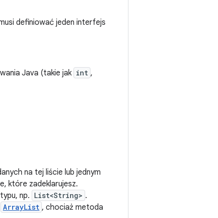
musi definiować jeden interfejs
wania Java (takie jak
int
,
ych na tej liście lub jednym
, które zadeklarujesz.
typu, np.
List<String>
.
e
ArrayList
, chociaż metoda