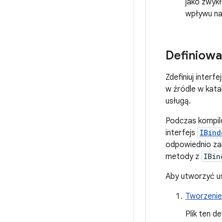
jako zwykł
wpływu na 
Definiowa
Zdefiniuj interfe
w źródle w kat
usługą.
Podczas kompilo
interfejs
IBind
odpowiednio za
metody z
IBin
Aby utworzyć u
Tworzenie
Plik ten d