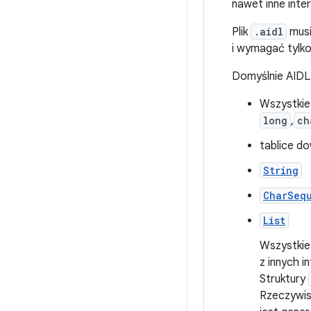
nawet inne inte
Plik
.aidl
musi
i wymagać tylko
Domyślnie AIDL 
Wszystkie
long
,
ch
tablice d
String
CharSeq
List
Wszystkie
z innych 
Struktury
Rzeczywis