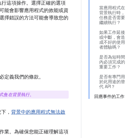
讓您執行這項操作。選擇正確的選項
當應用程式在
 可能會影響應用程式的效能或資
背景執行時，
選擇錯誤的方法可能會導致您的
任務是否需要
繼續執行？
如果工作延後
或中斷，會造
成不好的使用
者體驗嗎？
是否為短時間
內必須完成的
重要工作？
必定義我們的條款。
是否有專門用
於此用途的替
代 API？
式會
在背景執行
。
回應事件的工作
況下，
背景中的應用程式無法啟
作業。為確保您能正確理解這項