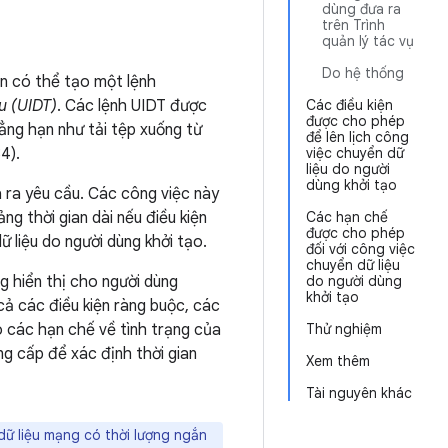
dùng đưa ra
trên Trình
quản lý tác vụ
Do hệ thống
ạn có thể tạo một lệnh
u (UIDT)
. Các lệnh UIDT được
Các điều kiện
được cho phép
hẳng hạn như tải tệp xuống từ
để lên lịch công
4).
việc chuyển dữ
liệu do người
dùng khởi tạo
a ra yêu cầu. Các công việc này
g thời gian dài nếu điều kiện
Các hạn chế
được cho phép
 liệu do người dùng khởi tạo.
đối với công việc
chuyển dữ liệu
g hiển thị cho người dùng
do người dùng
khởi tạo
 cả các điều kiện ràng buộc, các
 các hạn chế về tình trạng của
Thử nghiệm
g cấp để xác định thời gian
Xem thêm
Tài nguyên khác
ữ liệu mạng có thời lượng ngắn