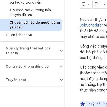
với tác vụ trong nền
Tùy chọn tác vụ trong nền
chuyển dữ liệu
Nếu cần thực hi
Chuyển dữ liệu do người dùng
JobScheduler
và
yêu cầu
thiết kế để chuy
Lên lịch tác vụ
máy chủ từ xa. 
Công việc chuyể
Quản lý trạng thái bật của
đòi hỏi phải có
thiết bị
của hệ thống ch
Công việc không đồng bộ
Các công việc d
(hoặc trong mộ
hoạt động do ng
Truyền phát
hệ thống. Hệ th
thực hiện công 
Lưu ý:
Nếu bạ