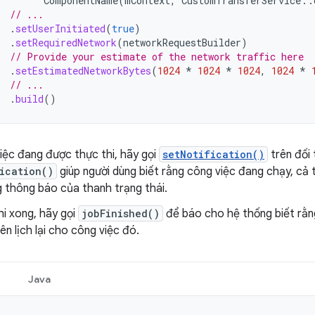
ComponentName
(
mContext
,
CustomTransferService
::
// ...
.
setUserInitiated
(
true
)
.
setRequiredNetwork
(
networkRequestBuilder
)
// Provide your estimate of the network traffic here
.
setEstimatedNetworkBytes
(
1024
*
1024
*
1024
,
1024
*
// ...
.
build
()
iệc đang được thực thi, hãy gọi
setNotification()
trên đối
ication()
giúp người dùng biết rằng công việc đang chạy, cả t
g thông báo của thanh trạng thái.
hi xong, hãy gọi
jobFinished()
để báo cho hệ thống biết rằn
ên lịch lại cho công việc đó.
Java