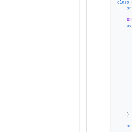
class
pr
@R
ov
}
pr