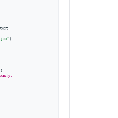
text
,
 job"
)
H
)
ously.