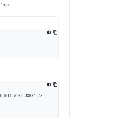
 liệu:
R_INITIATED_JOBS"