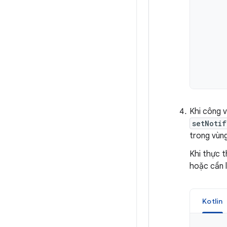
Khi công v
setNotif
trong vùn
Khi thực t
hoặc cần l
Kotlin