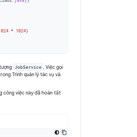
class
.
java
))
1024
*
1024
)
 tượng
JobService
. Việc gọi
rong Trình quản lý tác vụ và
g công việc này đã hoàn tất