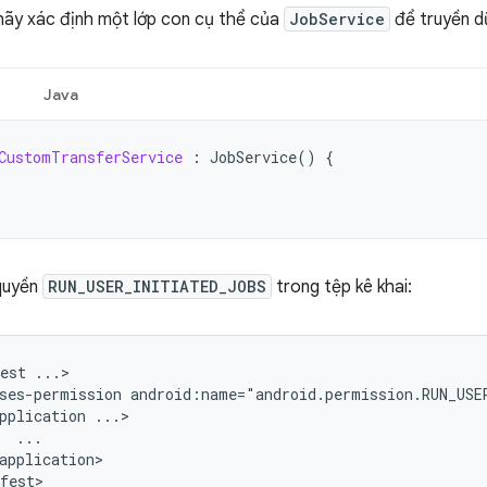
 hãy xác định một lớp con cụ thể của
JobService
để truyền dữ
Java
CustomTransferService
:
JobService
()
{
quyền
RUN_USER_INITIATED_JOBS
trong tệp kê khai:
est
ses-permission
android:name="android.permission.RUN_USE
pplication
application>
