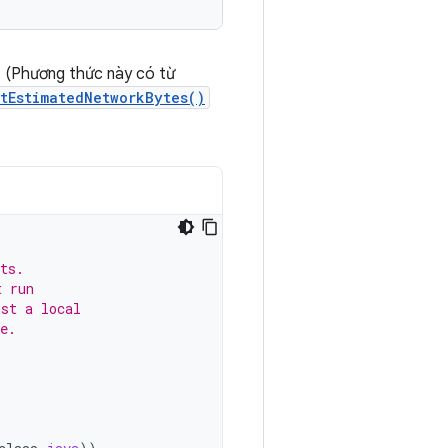
. (Phương thức này có từ
etEstimatedNetworkBytes()
ts.
t run
ust a local
e.