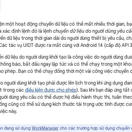
ện một hoạt động chuyển dữ liệu có thể mất nhiều thời gian, b
 xác định lệnh đó là lệnh
chuyển dữ liệu do người dùng yêu cầ
ển dữ liệu trong thời gian dài do người dùng thiết bị yêu cầu, c
Các tác vụ UIDT được ra mắt cùng với Android 14 (cấp độ API 3
n dữ liệu do người dùng khởi tạo là công việc do người dùng đư
 thông báo, bắt đầu ngay lập tức và có thể chạy trong một khoản
o phép. Bạn có thể chạy đồng thời một vài công việc chuyển dữ
o người dùng khởi tạo phải được lên lịch trong khi ứng dụng đan
t trong các
điều kiện được cho phép
). Sau khi bạn đáp ứng tất
ười dùng yêu cầu có thể được hệ điều hành thực thi, tuân theo
ống cũng có thể sử dụng kích thước tải trọng ước tính được cun
việc này.
n đang sử dụng
WorkManager
cho các trường hợp sử dụng chuyển d