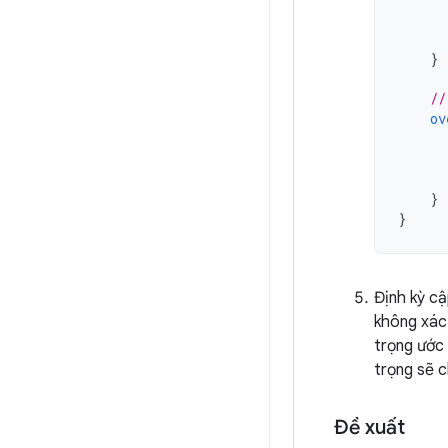
}
//
ov
}
}
Định kỳ cậ
không xác 
trọng ước 
trọng sẽ c
Đề xuất