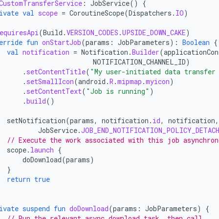
CustomTransferService
:
JobService
()
{
ivate
val
scope
=
CoroutineScope
(
Dispatchers
.
IO
)
equiresApi
(
Build
.
VERSION_CODES
.
UPSIDE_DOWN_CAKE
)
erride
fun
onStartJob
(
params
:
JobParameters
):
Boolean
{
val
notification
=
Notification
.
Builder
(
applicationCon
NOTIFICATION_CHANNEL_ID
)
.
setContentTitle
(
"My user-initiated data transfer
.
setSmallIcon
(
android
.
R
.
mipmap
.
myicon
)
.
setContentText
(
"Job is running"
)
.
build
()
setNotification
(
params
,
notification
.
id
,
notification
,
JobService
.
JOB_END_NOTIFICATION_POLICY_DETAC
// Execute the work associated with this job asynchron
scope
.
launch
{
doDownload
(
params
)
}
return
true
ivate
suspend
fun
doDownload
(
params
:
JobParameters
)
{
// Run the relevant async download task, then call