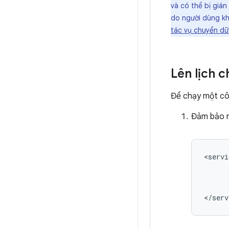
và có thể bị giá
do người dùng kh
tác vụ chuyển dữ 
Lên lịch 
Để chạy một côn
Đảm bảo r
<servi