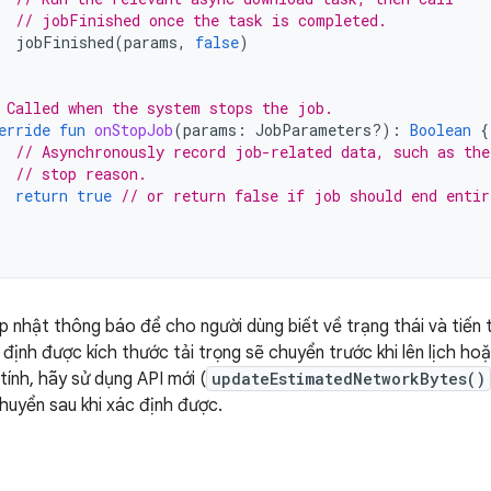
// jobFinished once the task is completed.
jobFinished
(
params
,
false
)
 Called when the system stops the job.
erride
fun
onStopJob
(
params
:
JobParameters?)
:
Boolean
{
// Asynchronously record job-related data, such as the
// stop reason.
return
true
// or return false if job should end entir
p nhật thông báo để cho người dùng biết về trạng thái và tiến 
định được kích thước tải trọng sẽ chuyển trước khi lên lịch ho
tính, hãy sử dụng API mới (
updateEstimatedNetworkBytes()
huyển sau khi xác định được.