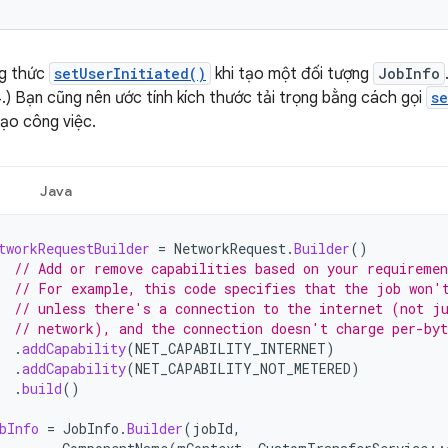
g thức
setUserInitiated()
khi tạo một đối tượng
JobInfo
.) Bạn cũng nên ước tính kích thước tải trọng bằng cách gọi
s
tạo công việc.
Java
tworkRequestBuilder
=
NetworkRequest
.
Builder
()
// Add or remove capabilities based on your requiremen
// For example, this code specifies that the job won'
// unless there's a connection to the internet (not j
// network), and the connection doesn't charge per-byt
.
addCapability
(
NET_CAPABILITY_INTERNET
)
.
addCapability
(
NET_CAPABILITY_NOT_METERED
)
.
build
()
bInfo
=
JobInfo
.
Builder
(
jobId
,