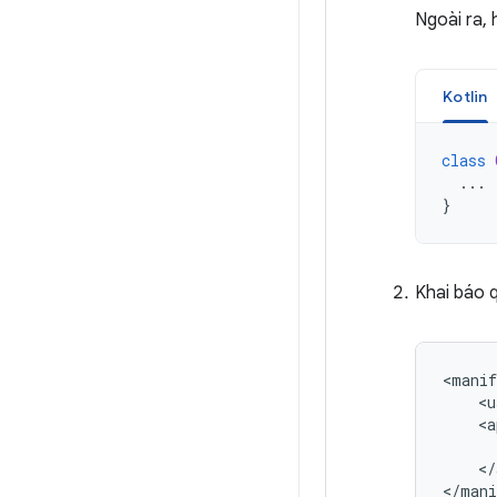
Ngoài ra,
Kotlin
class
...
}
Khai báo 
<manif
<u
<a
</